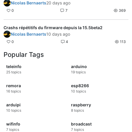
Nicolas Bernaerts
20 days ago
0
7
369
Crashs répétitifs du firmware depuis la 15.5beta2
Nicolas Bernaerts
10 days ago
0
4
113
Popular Tags
teleinfo
arduino
25
topics
19
topics
remora
esp8266
16
topics
10
topics
arduipi
raspberry
10
topics
8
topics
wifinfo
broadcast
7
topics
7
topics