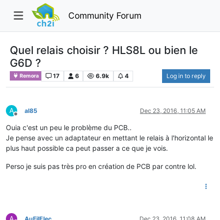
Community Forum
Quel relais choisir ? HLS8L ou bien le
G6D ?
17
6
6.9k
4
Log in to reply
Remora
A
al85
Dec 23, 2016, 11:05 AM
Offline
Ouia c'est un peu le problème du PCB..
Je pense avec un adaptateur en mettant le relais à l'horizontal le
plus haut possible ca peut passer a ce que je vois.
Perso je suis pas très pro en création de PCB par contre lol.
A
AuFilElec
Dec 23, 2016, 11:08 AM