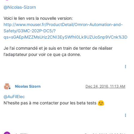
Offline
@
Nicolas-Sizorn
Voici le lien vers la nouvelle version:
http://www.mouser.fr/ProductDetail/Omron-Automation-and-
Safety/G3MC-202P-DC5/?
qs=sGAEpiMZZMsUriz2CNI3EySWfhI0Lk9UZUoSnp9VCnk%3D
Je l'ai commandé et je suis en train de tenter de réaliser
l'adaptateur pour voir ce que ça donne.
Nicolas Sizorn
Dec 24, 2016, 11:13 AM
Offline
@
AuFilElec
N'hesite pas à me contacter pour les beta tests