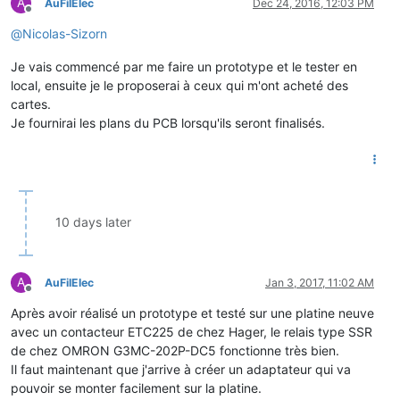
A
AuFilElec
Dec 24, 2016, 12:03 PM
Offline
@
Nicolas-Sizorn
Je vais commencé par me faire un prototype et le tester en
local, ensuite je le proposerai à ceux qui m'ont acheté des
cartes.
Je fournirai les plans du PCB lorsqu'ils seront finalisés.
10 days later
A
AuFilElec
Jan 3, 2017, 11:02 AM
Offline
Après avoir réalisé un prototype et testé sur une platine neuve
avec un contacteur ETC225 de chez Hager, le relais type SSR
de chez OMRON G3MC-202P-DC5 fonctionne très bien.
Il faut maintenant que j'arrive à créer un adaptateur qui va
pouvoir se monter facilement sur la platine.