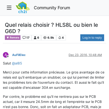
Community Forum
Quel relais choisir ? HLS8L ou bien le
G6D ?
17
6
6.9k
4
Log in to reply
Remora
A
AuFilElec
Dec 23, 2016, 10:48 AM
Offline
Salut
@
al85
Merci pour cette information précieuse. Le gros avantage de ce
relais est qu'il embarque un snubber, ce qui lui permet de limiter
les problèmes lors de l'ouverture du contact. Et aussi le fait qu'il
est capable d'encaisser 30A en surcharge.
Par contre, le problème est qu'il ne rentrera pas sur le PCB
actuel, car il mesure 24.5mm de long et l'empreinte sur le PCB
n'est pas bonne. Donc, soit on fait un adaptateur PCB, mais je