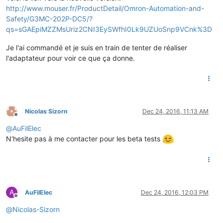
http://www.mouser.fr/ProductDetail/Omron-Automation-and-
Safety/G3MC-202P-DC5/?
qs=sGAEpiMZZMsUriz2CNI3EySWfhI0Lk9UZUoSnp9VCnk%3D
Je l'ai commandé et je suis en train de tenter de réaliser
l'adaptateur pour voir ce que ça donne.
Nicolas Sizorn
Dec 24, 2016, 11:13 AM
Offline
@
AuFilElec
N'hesite pas à me contacter pour les beta tests
A
AuFilElec
Dec 24, 2016, 12:03 PM
Offline
@
Nicolas-Sizorn