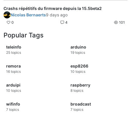
Crashs répétitifs du firmware depuis la 15.5beta2
Nicolas Bernaerts
9 days ago
0
4
101
Popular Tags
teleinfo
arduino
25
topics
19
topics
remora
esp8266
16
topics
10
topics
arduipi
raspberry
10
topics
8
topics
wifinfo
broadcast
7
topics
7
topics