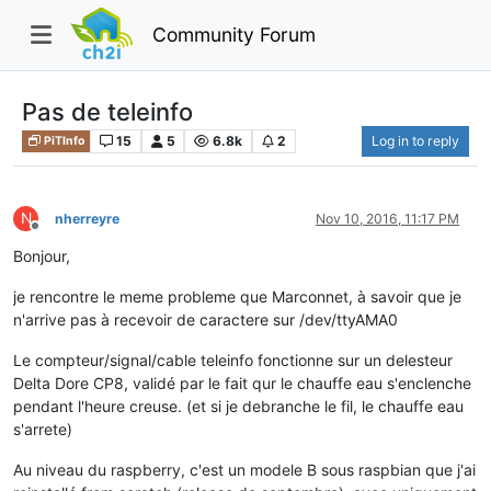
Community Forum
Pas de teleinfo
15
5
6.8k
2
Log in to reply
PiTInfo
N
nherreyre
Nov 10, 2016, 11:17 PM
Offline
Bonjour,
je rencontre le meme probleme que Marconnet, à savoir que je
n'arrive pas à recevoir de caractere sur /dev/ttyAMA0
Le compteur/signal/cable teleinfo fonctionne sur un delesteur
Delta Dore CP8, validé par le fait qur le chauffe eau s'enclenche
pendant l'heure creuse. (et si je debranche le fil, le chauffe eau
s'arrete)
Au niveau du raspberry, c'est un modele B sous raspbian que j'ai