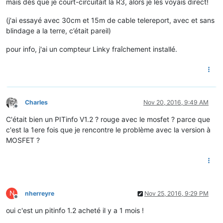
mais dès que je court-circuitait la R3, alors je les voyais direct!
(j'ai essayé avec 30cm et 15m de cable telereport, avec et sans
blindage a la terre, c’était pareil)
pour info, j'ai un compteur Linky fraîchement installé.
Charles
Nov 20, 2016, 9:49 AM
Offline
C'était bien un PITinfo V1.2 ? rouge avec le mosfet ? parce que
c'est la 1ere fois que je rencontre le problème avec la version à
MOSFET ?
N
nherreyre
Nov 25, 2016, 9:29 PM
Offline
oui c'est un pitinfo 1.2 acheté il y a 1 mois !