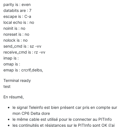
parity is : even
databits are : 7
escape is : C-a
local echo is : no
noinit is : no
noreset is : no
nolock is : no
send_cmd is : sz -vv
receive_cmd is : rz -vv
imap is :
omap is :
emap is : crcrlf,delbs,
Terminal ready
test
En résumé,
le signal Teleinfo est bien présent car pris en compte sur
mon CP6 Delta dore
le même cable est utilisé pour le connecter au PITInfo
les continuités et résistances sur le PITInfo sont OK (j'ai