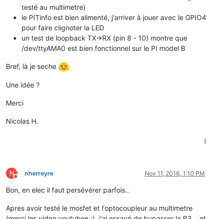
testé au multimetre)
le PITinfo est bien alimenté, j'arriver à jouer avec le GPIO4
pour faire clignoter la LED
un test de loopback TX->RX (pin 8 - 10) montre que
/dev/ttyAMA0 est bien fonctionnel sur le PI model B
Bref, là je seche
Une idée ?
Merci
Nicolas H.
N
nherreyre
Nov 11, 2016, 1:10 PM
Offline
Bon, en elec il faut persévérer parfois..
Apres avoir testé le mosfet et l'optocoupleur au multimetre
(merci les video youtubee ;), j'ai essayé de bypasser la R3 .. et