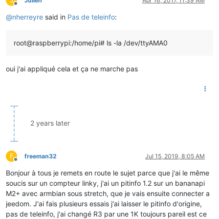
J
Julien
Apr 16, 2017, 11:39 AM
Offline
@
nherreyre
said in
Pas de teleinfo
:
root@raspberrypi:/home/pi# ls -la /dev/ttyAMA0
oui j'ai appliqué cela et ça ne marche pas
2 years later
F
freeman32
Jul 15, 2019, 8:05 AM
Offline
Bonjour à tous je remets en route le sujet parce que j'ai le même
soucis sur un compteur linky, j'ai un pitinfo 1.2 sur un bananapi
M2+ avec armbian sous stretch, que je vais ensuite connecter a
jeedom. J'ai fais plusieurs essais j'ai laisser le pitinfo d'origine,
pas de teleinfo, j'ai changé R3 par une 1K toujours pareil est ce