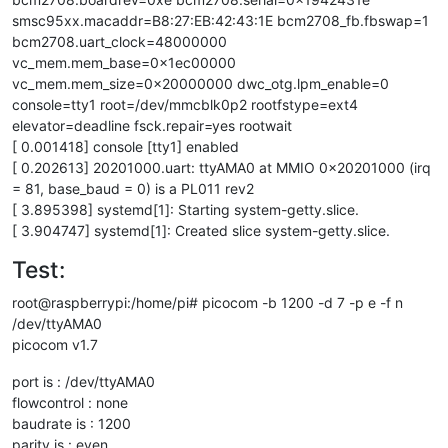
smsc95xx.macaddr=B8:27:EB:42:43:1E bcm2708_fb.fbswap=1
bcm2708.uart_clock=48000000
vc_mem.mem_base=0x1ec00000
vc_mem.mem_size=0x20000000 dwc_otg.lpm_enable=0
console=tty1 root=/dev/mmcblk0p2 rootfstype=ext4
elevator=deadline fsck.repair=yes rootwait
[ 0.001418] console [tty1] enabled
[ 0.202613] 20201000.uart: ttyAMA0 at MMIO 0x20201000 (irq
= 81, base_baud = 0) is a PL011 rev2
[ 3.895398] systemd[1]: Starting system-getty.slice.
[ 3.904747] systemd[1]: Created slice system-getty.slice.
Test:
root@raspberrypi:/home/pi# picocom -b 1200 -d 7 -p e -f n
/dev/ttyAMA0
picocom v1.7
port is : /dev/ttyAMA0
flowcontrol : none
baudrate is : 1200
parity is : even