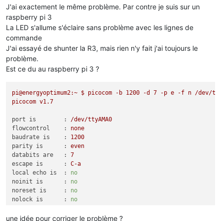
J'ai exactement le même problème. Par contre je suis sur un
raspberry pi 3
La LED s'allume s'éclaire sans problème avec les lignes de
commande
J'ai essayé de shunter la R3, mais rien n'y fait j'ai toujours le
problème.
Est ce du au raspberry pi 3 ?
pi@energyoptimum2:~
$
picocom
-b
1200
-d
7
-p
e
-f
n
/dev/tt
picocom
v1.7
port is        :
/dev/ttyAMA0
flowcontrol    :
none
baudrate is    :
1200
parity is      :
even
databits are   :
7
escape is      :
C-a
local echo is  :
no
noinit is      :
no
noreset is     :
no
nolock is      :
no
send_cmd is    :
sz
-vv
receive_cmd is :
rz
-vv
une idée pour corriger le problème ?