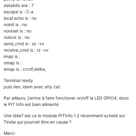
databits are : 7
escape is : C-a
local echo is : no
noinit is : no
noreset is : no
nolock is : no
send_cmd is : sz -vv
receive_cmd is : rz -vv
imap is :
omap is :
emap is : crcrlf,delbs,
Terminal ready
puis
rien
, idem avec stty cat.
Par ailleurs, j'arrive à faire fonctioner on/off la LED GPIO4, donc
le PIT Info est bien alimenté
Une idée? est ce le module PITInfo 1.2 récemment acheté sur
Tindie qui pourrait être en cause ?
Merci