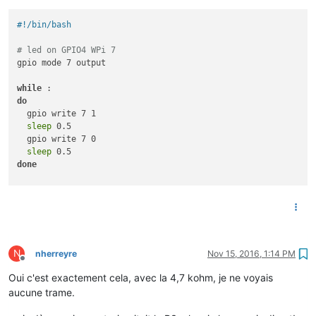
#!/bin/bash
# led on GPIO4 WPi 7
gpio mode 7 output

while
do
  gpio write 7 1

sleep
 0.5

  gpio write 7 0

sleep
done
N
nherreyre
Nov 15, 2016, 1:14 PM
Offline
Oui c'est exactement cela, avec la 4,7 kohm, je ne voyais
aucune trame.