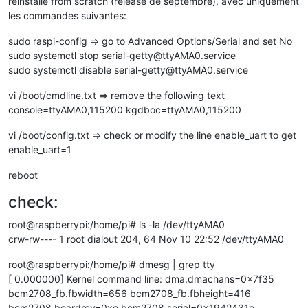
reinstallé from scratch (release de septembre), avec uniquement
les commandes suivantes:
sudo raspi-config => go to Advanced Options/Serial and set No
sudo systemctl stop serial-getty@ttyAMA0.service
sudo systemctl disable serial-getty@ttyAMA0.service
vi /boot/cmdline.txt => remove the following text
console=ttyAMA0,115200 kgdboc=ttyAMA0,115200
vi /boot/config.txt => check or modify the line enable_uart to get
enable_uart=1
reboot
check:
root@raspberrypi:/home/pi# ls -la /dev/ttyAMA0
crw-rw---- 1 root dialout 204, 64 Nov 10 22:52 /dev/ttyAMA0
root@raspberrypi:/home/pi# dmesg | grep tty
[ 0.000000] Kernel command line: dma.dmachans=0x7f35
bcm2708_fb.fbwidth=656 bcm2708_fb.fbheight=416
bcm2708.boardrev=0xe bcm2708.serial=0x1942431e