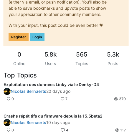
(either via email, or push notification). You'll also be
able to save bookmarks and upvote posts to show
your appreciation to other community members.
With your input, this post could be even better 💗
Register
Login
0
5.8k
565
5.3k
Online
Users
Topics
Posts
Top Topics
Exploitation des données Linky via le Denky-D4
Nicolas Bernaerts
20 days ago
0
7
370
Crashs répétitifs du firmware depuis la 15.5beta2
Nicolas Bernaerts
10 days ago
0
4
117