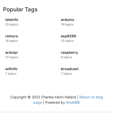
Popular Tags
teleinfo
arduino
25
topics
19
topics
remora
esp8266
16
topics
10
topics
arduipi
raspberry
10
topics
8
topics
wifinfo
broadcast
7
topics
7
topics
Copyright © 2022 Charles-Henri Hallard |
Return to blog
page
| Powered by
NodeBB