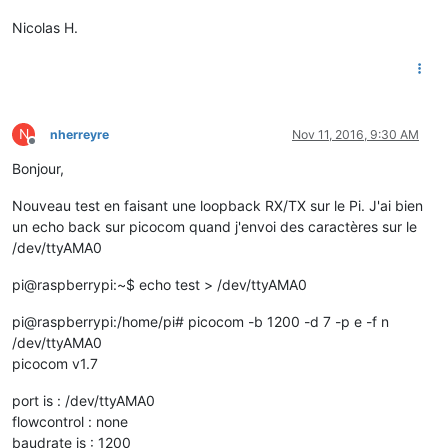
Nicolas H.
N
nherreyre
Nov 11, 2016, 9:30 AM
Offline
Bonjour,
Nouveau test en faisant une loopback RX/TX sur le Pi. J'ai bien
un echo back sur picocom quand j'envoi des caractères sur le
/dev/ttyAMA0
pi@raspberrypi:~$ echo test > /dev/ttyAMA0
pi@raspberrypi:/home/pi# picocom -b 1200 -d 7 -p e -f n
/dev/ttyAMA0
picocom v1.7
port is : /dev/ttyAMA0
flowcontrol : none
baudrate is : 1200