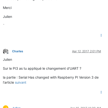
imap is        :
omap is        :
Merci
emap is        :
crcrlf,delbs,
Julien
Terminal
ready
`
Charles
Apr 12, 2017, 2:01 PM
Offline
Julien
Sur le PI3 as tu appliqué le changement d'UART ?
la partie : Serial Has changed with Raspberry PI Version 3 de
l'article
suivant