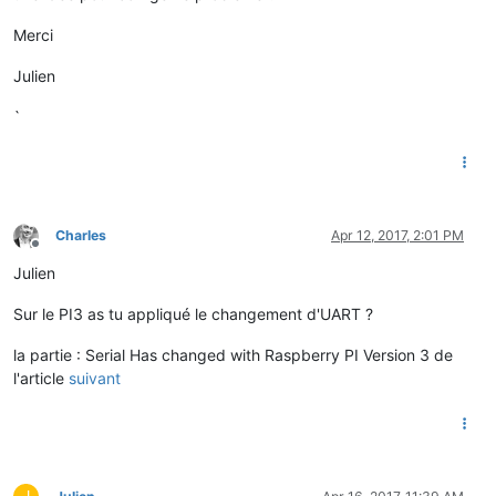
imap is        :
omap is        :
Merci
emap is        :
crcrlf,delbs,
Julien
Terminal
ready
`
Charles
Apr 12, 2017, 2:01 PM
Offline
Julien
Sur le PI3 as tu appliqué le changement d'UART ?
la partie : Serial Has changed with Raspberry PI Version 3 de
l'article
suivant