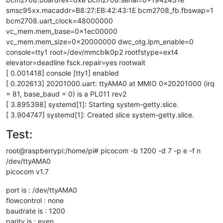
smsc95xx.macaddr=B8:27:EB:42:43:1E bcm2708_fb.fbswap=1
bcm2708.uart_clock=48000000
vc_mem.mem_base=0x1ec00000
vc_mem.mem_size=0x20000000 dwc_otg.lpm_enable=0
console=tty1 root=/dev/mmcblk0p2 rootfstype=ext4
elevator=deadline fsck.repair=yes rootwait
[ 0.001418] console [tty1] enabled
[ 0.202613] 20201000.uart: ttyAMA0 at MMIO 0x20201000 (irq
= 81, base_baud = 0) is a PL011 rev2
[ 3.895398] systemd[1]: Starting system-getty.slice.
[ 3.904747] systemd[1]: Created slice system-getty.slice.
Test:
root@raspberrypi:/home/pi# picocom -b 1200 -d 7 -p e -f n
/dev/ttyAMA0
picocom v1.7
port is : /dev/ttyAMA0
flowcontrol : none
baudrate is : 1200
parity is : even