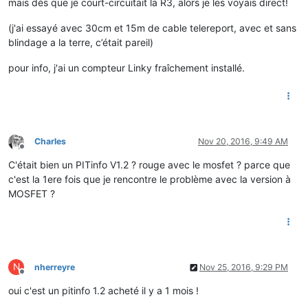
mais dès que je court-circuitait la R3, alors je les voyais direct!
(j'ai essayé avec 30cm et 15m de cable telereport, avec et sans
blindage a la terre, c’était pareil)
pour info, j'ai un compteur Linky fraîchement installé.
Charles
Nov 20, 2016, 9:49 AM
Offline
C'était bien un PITinfo V1.2 ? rouge avec le mosfet ? parce que
c'est la 1ere fois que je rencontre le problème avec la version à
MOSFET ?
N
nherreyre
Nov 25, 2016, 9:29 PM
Offline
oui c'est un pitinfo 1.2 acheté il y a 1 mois !