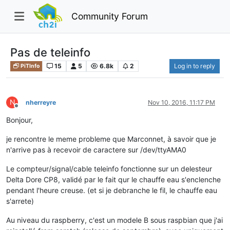
Community Forum
Pas de teleinfo
15
5
6.8k
2
Log in to reply
PiTInfo
N
nherreyre
Nov 10, 2016, 11:17 PM
Offline
Bonjour,
je rencontre le meme probleme que Marconnet, à savoir que je
n'arrive pas à recevoir de caractere sur /dev/ttyAMA0
Le compteur/signal/cable teleinfo fonctionne sur un delesteur
Delta Dore CP8, validé par le fait qur le chauffe eau s'enclenche
pendant l'heure creuse. (et si je debranche le fil, le chauffe eau
s'arrete)
Au niveau du raspberry, c'est un modele B sous raspbian que j'ai