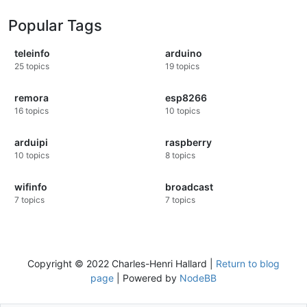
Popular Tags
teleinfo
arduino
25
topics
19
topics
remora
esp8266
16
topics
10
topics
arduipi
raspberry
10
topics
8
topics
wifinfo
broadcast
7
topics
7
topics
Copyright © 2022 Charles-Henri Hallard |
Return to blog
page
| Powered by
NodeBB