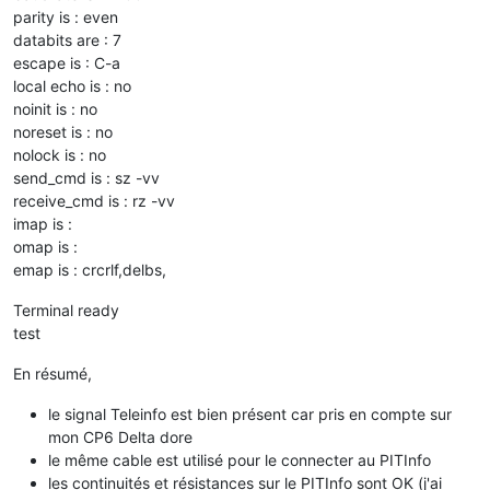
parity is : even
databits are : 7
escape is : C-a
local echo is : no
noinit is : no
noreset is : no
nolock is : no
send_cmd is : sz -vv
receive_cmd is : rz -vv
imap is :
omap is :
emap is : crcrlf,delbs,
Terminal ready
test
En résumé,
le signal Teleinfo est bien présent car pris en compte sur
mon CP6 Delta dore
le même cable est utilisé pour le connecter au PITInfo
les continuités et résistances sur le PITInfo sont OK (j'ai