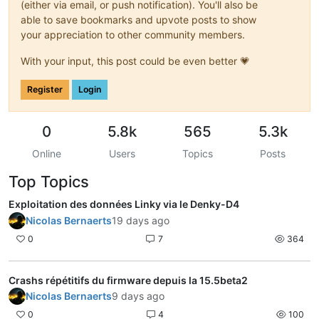
(either via email, or push notification). You'll also be
able to save bookmarks and upvote posts to show
your appreciation to other community members.
With your input, this post could be even better 💗
Register
Login
0
5.8k
565
5.3k
Online
Users
Topics
Posts
Top Topics
Exploitation des données Linky via le Denky-D4
Nicolas Bernaerts
19 days ago
0
7
364
Crashs répétitifs du firmware depuis la 15.5beta2
Nicolas Bernaerts
9 days ago
0
4
100