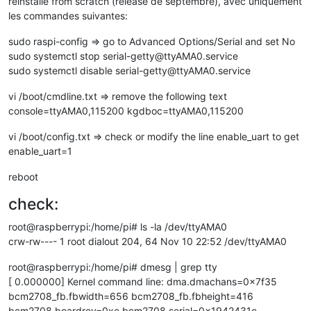
reinstallé from scratch (release de septembre), avec uniquement
les commandes suivantes:
sudo raspi-config => go to Advanced Options/Serial and set No
sudo systemctl stop serial-getty@ttyAMA0.service
sudo systemctl disable serial-getty@ttyAMA0.service
vi /boot/cmdline.txt => remove the following text
console=ttyAMA0,115200 kgdboc=ttyAMA0,115200
vi /boot/config.txt => check or modify the line enable_uart to get
enable_uart=1
reboot
check:
root@raspberrypi:/home/pi# ls -la /dev/ttyAMA0
crw-rw---- 1 root dialout 204, 64 Nov 10 22:52 /dev/ttyAMA0
root@raspberrypi:/home/pi# dmesg | grep tty
[ 0.000000] Kernel command line: dma.dmachans=0x7f35
bcm2708_fb.fbwidth=656 bcm2708_fb.fbheight=416
bcm2708.boardrev=0xe bcm2708.serial=0x1942431e