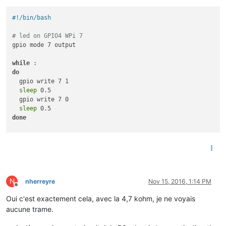
#!/bin/bash
# led on GPIO4 WPi 7
gpio mode 7 output

while
do
  gpio write 7 1

sleep
 0.5

  gpio write 7 0

sleep
done
N
nherreyre
Nov 15, 2016, 1:14 PM
Offline
Oui c'est exactement cela, avec la 4,7 kohm, je ne voyais
aucune trame.