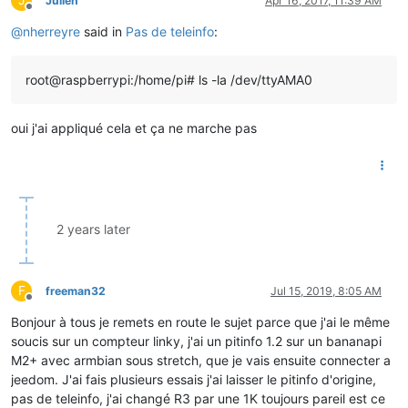
J
Julien
Apr 16, 2017, 11:39 AM
Offline
@
nherreyre
said in
Pas de teleinfo
:
root@raspberrypi:/home/pi# ls -la /dev/ttyAMA0
oui j'ai appliqué cela et ça ne marche pas
2 years later
F
freeman32
Jul 15, 2019, 8:05 AM
Offline
Bonjour à tous je remets en route le sujet parce que j'ai le même
soucis sur un compteur linky, j'ai un pitinfo 1.2 sur un bananapi
M2+ avec armbian sous stretch, que je vais ensuite connecter a
jeedom. J'ai fais plusieurs essais j'ai laisser le pitinfo d'origine,
pas de teleinfo, j'ai changé R3 par une 1K toujours pareil est ce