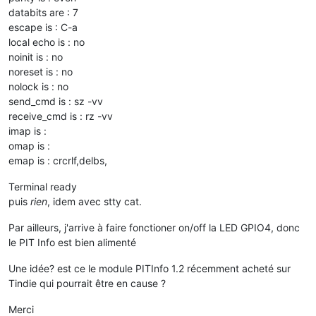
databits are : 7
escape is : C-a
local echo is : no
noinit is : no
noreset is : no
nolock is : no
send_cmd is : sz -vv
receive_cmd is : rz -vv
imap is :
omap is :
emap is : crcrlf,delbs,
Terminal ready
puis
rien
, idem avec stty cat.
Par ailleurs, j'arrive à faire fonctioner on/off la LED GPIO4, donc
le PIT Info est bien alimenté
Une idée? est ce le module PITInfo 1.2 récemment acheté sur
Tindie qui pourrait être en cause ?
Merci