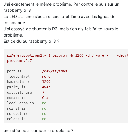
J'ai exactement le même problème. Par contre je suis sur un
raspberry pi 3
La LED s'allume s'éclaire sans problème avec les lignes de
commande
J'ai essayé de shunter la R3, mais rien n'y fait j'ai toujours le
problème.
Est ce du au raspberry pi 3 ?
pi@energyoptimum2:~
$
picocom
-b
1200
-d
7
-p
e
-f
n
/dev/tt
picocom
v1.7
port is        :
/dev/ttyAMA0
flowcontrol    :
none
baudrate is    :
1200
parity is      :
even
databits are   :
7
escape is      :
C-a
local echo is  :
no
noinit is      :
no
noreset is     :
no
nolock is      :
no
send_cmd is    :
sz
-vv
receive_cmd is :
rz
-vv
une idée pour corriger le problème ?