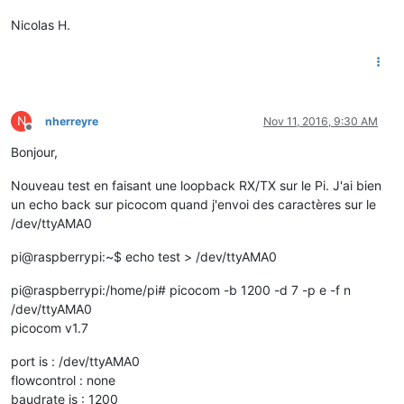
Nicolas H.
N
nherreyre
Nov 11, 2016, 9:30 AM
Offline
Bonjour,
Nouveau test en faisant une loopback RX/TX sur le Pi. J'ai bien
un echo back sur picocom quand j'envoi des caractères sur le
/dev/ttyAMA0
pi@raspberrypi:~$ echo test > /dev/ttyAMA0
pi@raspberrypi:/home/pi# picocom -b 1200 -d 7 -p e -f n
/dev/ttyAMA0
picocom v1.7
port is : /dev/ttyAMA0
flowcontrol : none
baudrate is : 1200