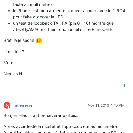
testé au multimetre)
le PITinfo est bien alimenté, j'arriver à jouer avec le GPIO4
pour faire clignoter la LED
un test de loopback TX->RX (pin 8 - 10) montre que
/dev/ttyAMA0 est bien fonctionnel sur le PI model B
Bref, là je seche
Une idée ?
Merci
Nicolas H.
N
nherreyre
Nov 11, 2016, 1:10 PM
Offline
Bon, en elec il faut persévérer parfois..
Apres avoir testé le mosfet et l'optocoupleur au multimetre
(merci les video youtubee ;), j'ai essayé de bypasser la R3 .. et