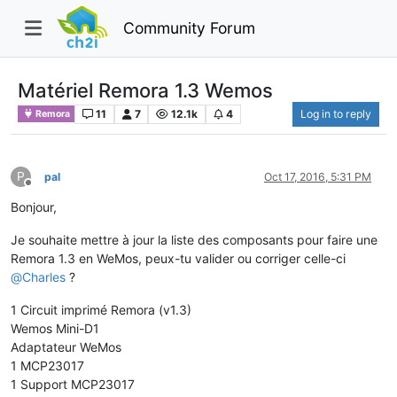
Community Forum
Matériel Remora 1.3 Wemos
11
7
12.1k
4
Log in to reply
Remora
P
pal
Oct 17, 2016, 5:31 PM
Offline
Bonjour,
Je souhaite mettre à jour la liste des composants pour faire une
Remora 1.3 en WeMos, peux-tu valider ou corriger celle-ci
@
Charles
?
1 Circuit imprimé Remora (v1.3)
Wemos Mini-D1
Adaptateur WeMos
1 MCP23017
1 Support MCP23017