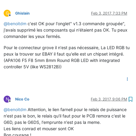
G
Ghislain
Feb 3, 2017, 7:33 PM
Offline
@
benoitdm
c'est OK pour l'onglet" v1.3 commande groupée",
j'avais supprimé les composants qui n'étaient pas OK. Tu peux
commander les yeux fermés.
Pour le connecteur grove il n'est pas nécessaire, La LED RGB tu
peux la trouver sur EBAY il faut qu'elle est un chipset intégré.
(APA106 F5 F8 5mm 8mm Round RGB LED with integrated
controller 5V (like WS2812B))
N
Nico Co
Feb 3, 2017, 9:06 PM
Offline
@
benoitdm
Attention, le lien farnell pour le relais de puissance
n'est pas le bon, le relais qu'il faut pour le PCB remora c'est le
G6D, pas le G6DS, l'emprunte n'est pas la meme.
Les liens conrad et mouser sont OK
Bon courage !