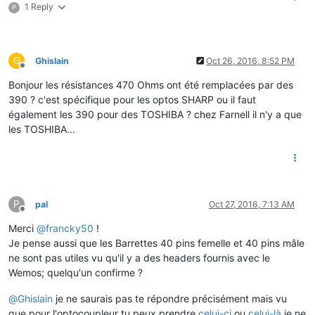
1 Reply
P
G
Ghislain
Oct 26, 2016, 8:52 PM
Offline
Bonjour les résistances 470 Ohms ont été remplacées par des
390 ? c'est spécifique pour les optos SHARP ou il faut
également les 390 pour des TOSHIBA ? chez Farnell il n'y a que
les TOSHIBA...
P
pal
Oct 27, 2016, 7:13 AM
Offline
Merci
@
francky50
!
Je pense aussi que les Barrettes 40 pins femelle et 40 pins mâle
ne sont pas utiles vu qu'il y a des headers fournis avec le
Wemos; quelqu'un confirme ?
@
Ghislain
je ne saurais pas te répondre précisément mais vu
que pour l'optocoupleur tu peux prendre
celui-ci
ou
celui-là
je ne