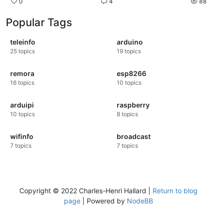
0
4
88
Popular Tags
teleinfo
arduino
25
topics
19
topics
remora
esp8266
16
topics
10
topics
arduipi
raspberry
10
topics
8
topics
wifinfo
broadcast
7
topics
7
topics
Copyright © 2022 Charles-Henri Hallard |
Return to blog
page
| Powered by
NodeBB