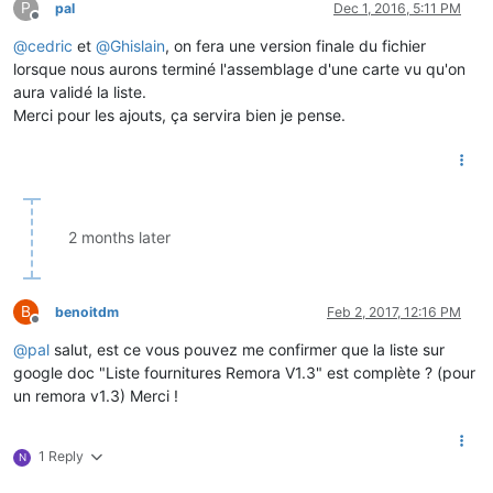
P
pal
Dec 1, 2016, 5:11 PM
Offline
@
cedric
et
@
Ghislain
, on fera une version finale du fichier
lorsque nous aurons terminé l'assemblage d'une carte vu qu'on
aura validé la liste.
Merci pour les ajouts, ça servira bien je pense.
2 months later
B
benoitdm
Feb 2, 2017, 12:16 PM
Offline
@
pal
salut, est ce vous pouvez me confirmer que la liste sur
google doc "Liste fournitures Remora V1.3" est complète ? (pour
un remora v1.3) Merci !
1 Reply
N