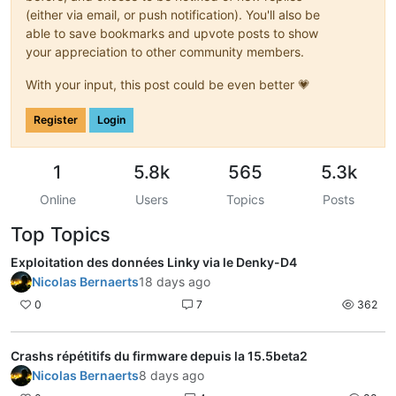
(either via email, or push notification). You'll also be
able to save bookmarks and upvote posts to show
your appreciation to other community members.
With your input, this post could be even better 💗
Register
Login
1
5.8k
565
5.3k
Online
Users
Topics
Posts
Top Topics
Exploitation des données Linky via le Denky-D4
Nicolas Bernaerts
18 days ago
0
7
362
Crashs répétitifs du firmware depuis la 15.5beta2
Nicolas Bernaerts
8 days ago