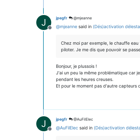
jpegfr
@mjeanne
J
@
mjeanne
said in
(Dés)activation délesta
Offline
Chez moi par exemple, le chauffe eau to
piloter. Je me dis que pouvoir se pas
Bonjour, je plussois !
J'ai un peu la même problématique car j
pendant les heures creuses.
Et pour le moment pas d'autre capteurs qu
jpegfr
@AuFilElec
J
@
AuFilElec
said in
(Dés)activation délest
Offline