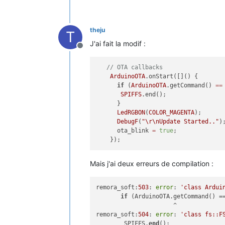
theju
T
J'ai fait la modif :
Offline
// OTA callbacks
ArduinoOTA
.onStart([]() { 

if
 (
ArduinoOTA
.getCommand() 
==
SPIFFS
.end();

      }

LedRGBON
(
COLOR_MAGENTA
);

DebugF
(
"
\r
\n
Update Started.."
);
      ota_blink 
=
true
;

Mais j'ai deux erreurs de compilation :
remora_soft:
503
: 
error
: 
'class Ardui
if
 (ArduinoOTA.getCommand() ==
                      ^

remora_soft:
504
: 
error
: 
'class fs::F
        SPIFFS.
end
();
