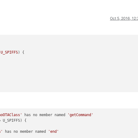
Oct 5, 2016, 12
U_SPIFFS
) {



noOTAClass'
 has no member named 
'getCommand'
 U_SPIFFS) {

S'
 has no member named 
'end'