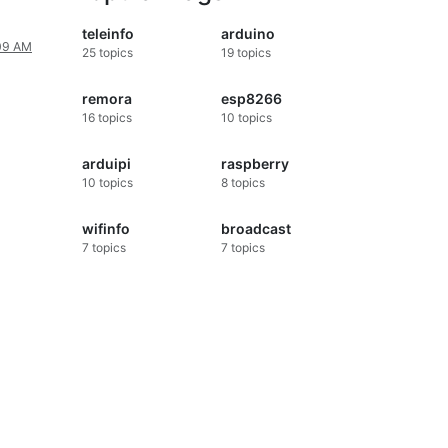
teleinfo
arduino
:09 AM
25
topics
19
topics
remora
esp8266
16
topics
10
topics
arduipi
raspberry
10
topics
8
topics
wifinfo
broadcast
7
topics
7
topics