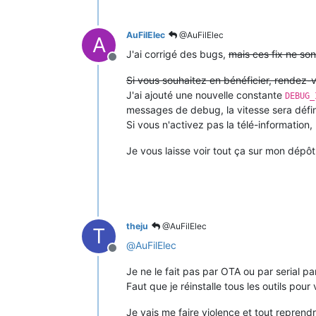
AuFilElec
@AuFilElec
A
J'ai corrigé des bugs,
mais ces fix ne so
Offline
Si vous souhaitez en bénéficier, rendez
J'ai ajouté une nouvelle constante
DEBUG_
messages de debug, la vitesse sera défi
Si vous n'activez pas la télé-information
Je vous laisse voir tout ça sur mon dépôt
theju
@AuFilElec
T
@
AuFilElec
Offline
Je ne le fait pas par OTA ou par serial pa
Faut que je réinstalle tous les outils pour 
Je vais me faire violence et tout reprend