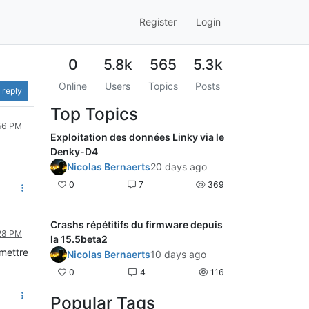
Register
Login
0
5.8k
565
5.3k
Online
Users
Topics
Posts
 reply
Top Topics
:56 PM
Exploitation des données Linky via le
Denky-D4
Nicolas Bernaerts
20 days ago
0
7
369
Crashs répétitifs du firmware depuis
:28 PM
la 15.5beta2
 mettre
Nicolas Bernaerts
10 days ago
0
4
116
Popular Tags