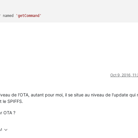
r named 
'getCommand'
Oct 9, 2016, 11
veau de l'OTA, autant pour moi, il se situe au niveau de l'update qui 
t le SPIFFS.
ar OTA ?
PM