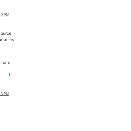
:00 PM
source.
our les
pondre.
:33 PM