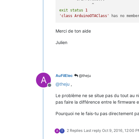
exit
status
1
'class ArduinoOTAClass'
 has no membe
Merci de ton aide
Julien
AuFilElec
@theju
A
@
theju
,
Offline
Le problème ne se situe pas du tout au ni
pas faire la différence entre le firmware e
Pourquoi ne le fais-tu pas directement p
2 Replies
Last reply
Oct 9, 2016, 12:00 
A
T