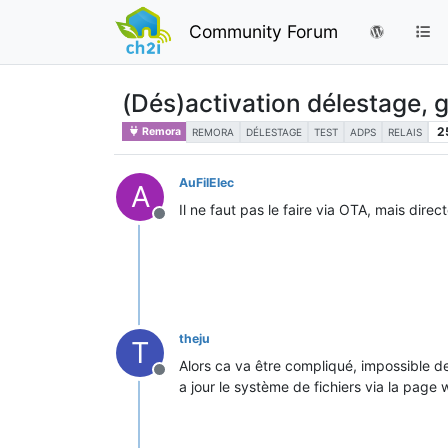
Community Forum
(Dés)activation délestage, g
2
Remora
REMORA
DÉLESTAGE
TEST
ADPS
RELAIS
AuFilElec
A
Il ne faut pas le faire via OTA, mais dir
Offline
theju
T
Alors ca va être compliqué, impossible de
Offline
a jour le système de fichiers via la page 