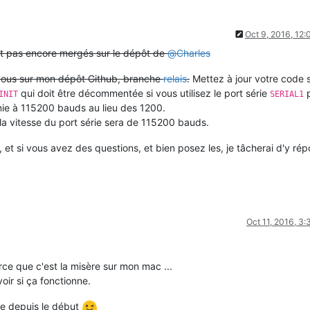
Oct 9, 2016, 12
nt pas encore mergés sur le dépôt de
@
Charles
-vous sur mon dépôt Github, branche
relais
.
Mettez à jour votre code 
qui doit être décommentée si vous utilisez le port série
p
INIT
SERIAL1
nie à 115200 bauds au lieu des 1200.
, la vitesse du port série sera de 115200 bauds.
, et si vous avez des questions, et bien posez les, je tâcherai d'y ré
Oct 11, 2016, 3
rce que c'est la misère sur mon mac ...
voir si ça fonctionne.
re depuis le début