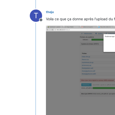
theju
T
Voila ce que ça donne après l'upload du f
Offline