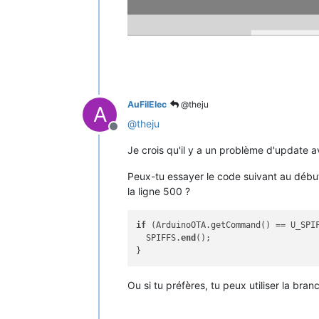
AuFilElec
@theju
A
@
theju
Offline
Je crois qu'il y a un problème d'update a
Peux-tu essayer le code suivant au débu
la ligne 500 ?
if
 (ArduinoOTA.getCommand() == U_SPIF
  SPIFFS.
end
();

Ou si tu préfères, tu peux utiliser la bra