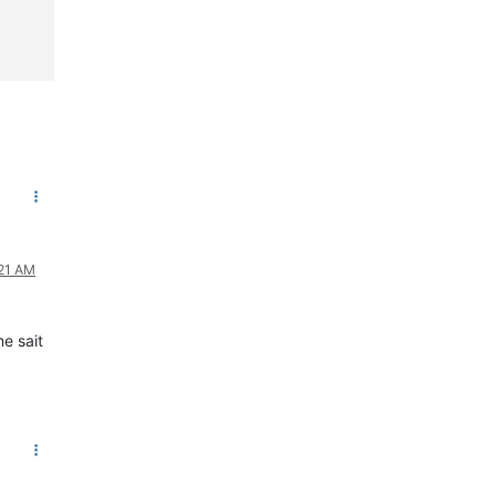
:21 AM
ne sait