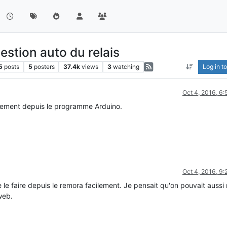
estion auto du relais
5
posts
5
posters
37.4k
views
3
watching
Log in to
Oct 4, 2016, 6
ectement depuis le programme Arduino.
Oct 4, 2016, 9
 le faire depuis le remora facilement. Je pensait qu'on pouvait aussi
web.