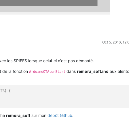
Oct 5, 2016, 12
vec les SPIFFS lorsque celui-ci n'est pas démonté.
t de la fonction
dans
remora_soft.ino
aux alento
ArduinoOTA.onStart
FS) {

nche
remora_soft
sur mon
dépôt Github
.