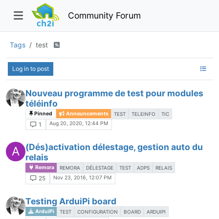
Community Forum
Tags
test
Log in to post
Nouveau programme de test pour modules
téléinfo
Pinned
Announcements
TEST
TELEINFO
TIC
Aug 20, 2020, 12:44 PM
1
(Dés)activation délestage, gestion auto du
A
relais
Remora
REMORA
DÉLESTAGE
TEST
ADPS
RELAIS
Nov 23, 2016, 12:07 PM
25
Testing ArduiPi board
ArduiPi
TEST
CONFIGURATION
BOARD
ARDUIPI