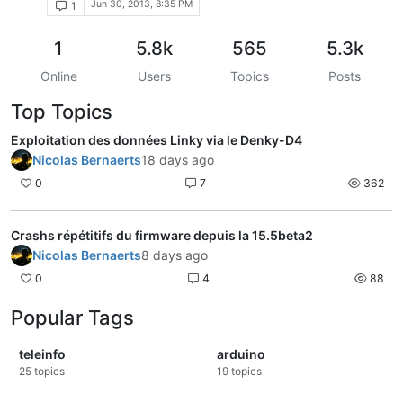
Jun 30, 2013, 8:35 PM
1
1
5.8k
565
5.3k
Online
Users
Topics
Posts
Top Topics
Exploitation des données Linky via le Denky-D4
Nicolas Bernaerts
18 days ago
0
7
362
Crashs répétitifs du firmware depuis la 15.5beta2
Nicolas Bernaerts
8 days ago
0
4
88
Popular Tags
teleinfo
arduino
25
topics
19
topics