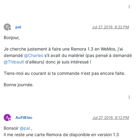
P
pal
Jul 27, 2016, 8:22 PM
Offline
Bonjour,
Je cherche justement à faire une Remora 1.3 en WeMos, j'ai
demandé
@
Charles
s'il avait du matériel (pas pensé à demandé
@
Thibault
d'ailleurs) donc je suis intéressé !
Tiens-moi au courant si ta commande n'est pas encore faite.
Bonne journée.
A
AuFilElec
Jul 27, 2016, 9:12 PM
Offline
Bonsoir
@
pal
,
Il me reste une carte Remora de disponible en version 1.3