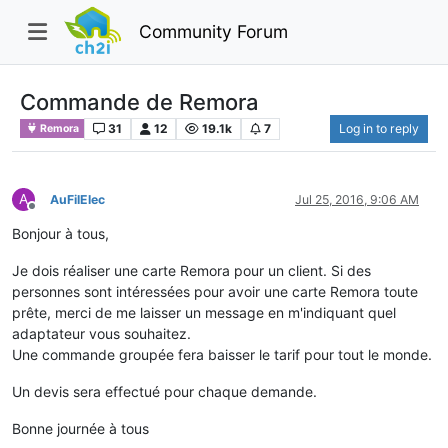
Community Forum
Commande de Remora
31
12
19.1k
7
Log in to reply
Remora
A
AuFilElec
Jul 25, 2016, 9:06 AM
Offline
Bonjour à tous,
Je dois réaliser une carte Remora pour un client. Si des
personnes sont intéressées pour avoir une carte Remora toute
prête, merci de me laisser un message en m'indiquant quel
adaptateur vous souhaitez.
Une commande groupée fera baisser le tarif pour tout le monde.
Un devis sera effectué pour chaque demande.
Bonne journée à tous