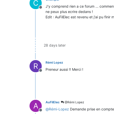
C
J'y comprend rien a ce forum ... comment
Offline
ne peux plus ecrire dedans !
Edit : AuFilElec est revenu et j'ai pu fini
28 days later
Rémi Lopez
R
Preneur aussi !! Merci !
Offline
AuFilElec
@Rémi Lopez
A
@
Rémi-Lopez
Demande prise en compte, 
Offline