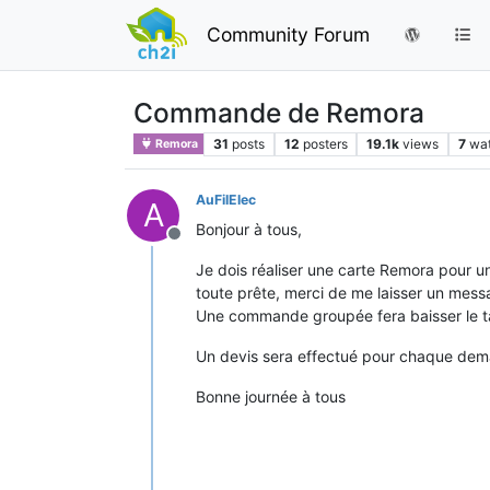
Community Forum
Commande de Remora
31
posts
12
posters
19.1k
views
7
wa
Remora
AuFilElec
A
Bonjour à tous,
Offline
Je dois réaliser une carte Remora pour u
toute prête, merci de me laisser un mess
Une commande groupée fera baisser le ta
Un devis sera effectué pour chaque de
Bonne journée à tous