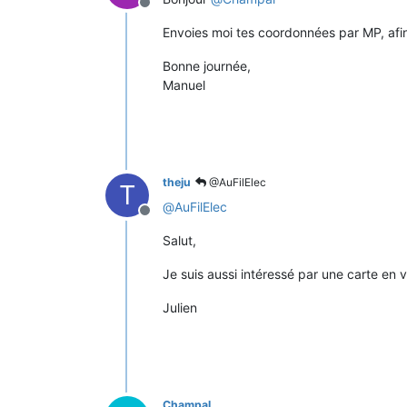
Offline
Envoies moi tes coordonnées par MP, afin
Bonne journée,
Manuel
theju
@AuFilElec
T
@
AuFilElec
Offline
Salut,
Je suis aussi intéressé par une carte en 
Julien
Champal