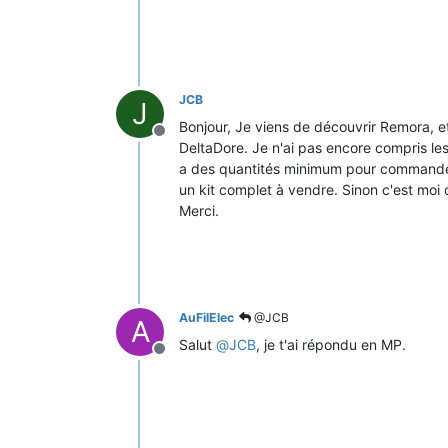
JCB
J
Bonjour, Je viens de découvrir Remora, e
Offline
DeltaDore. Je n'ai pas encore compris les 
a des quantités minimum pour commander le
un kit complet à vendre. Sinon c'est moi q
Merci.
AuFilElec
@JCB
A
Salut
@
JCB
, je t'ai répondu en MP.
Offline