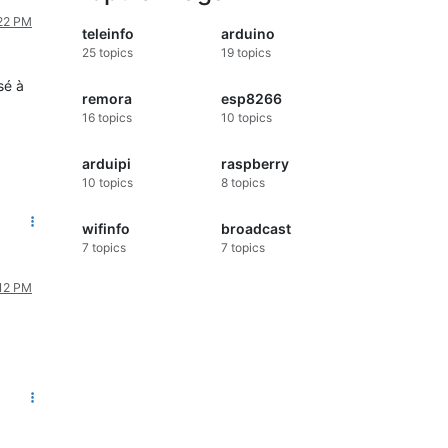
:22 PM
teleinfo
arduino
25
topics
19
topics
sé à
remora
esp8266
16
topics
10
topics
arduipi
raspberry
10
topics
8
topics
wifinfo
broadcast
7
topics
7
topics
:12 PM