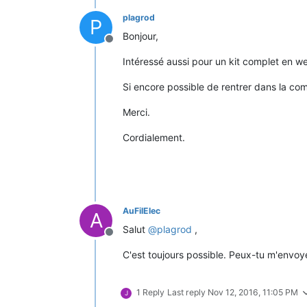
plagrod
P
Bonjour,
Offline
Intéressé aussi pour un kit complet en we
Si encore possible de rentrer dans la c
Merci.
Cordialement.
AuFilElec
A
Salut
@
plagrod
,
Offline
C'est toujours possible. Peux-tu m'envoy
1 Reply
Last reply
Nov 12, 2016, 11:05 PM
J