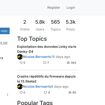
Register
Login
2
5.8k
565
5.3k
Online
Users
Topics
Posts
 reply
Top Topics
:06 AM
Exploitation des données Linky via le
Denky-D4
Nicolas Bernaerts
18 days ago
ora
0
7
362
Crashs répétitifs du firmware depuis
la 15.5beta2
Nicolas Bernaerts
8 days ago
0
4
90
Popular Tags