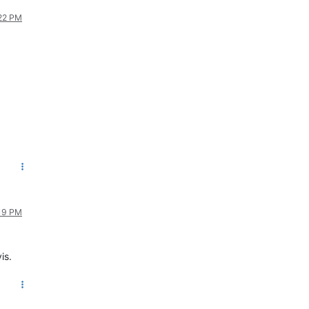
:22 PM
:19 PM
is.