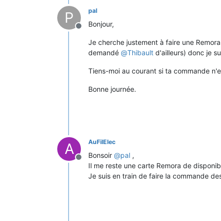
pal
P
Bonjour,
Offline
Je cherche justement à faire une Remor
demandé
@
Thibault
d'ailleurs) donc je su
Tiens-moi au courant si ta commande n'es
Bonne journée.
AuFilElec
A
Bonsoir
@
pal
,
Offline
Il me reste une carte Remora de disponib
Je suis en train de faire la commande d