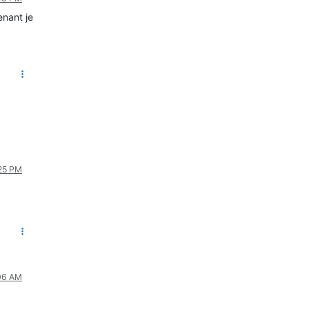
enant je
:25 PM
:06 AM