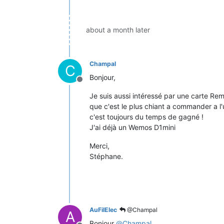
about a month later
Champal
C
Bonjour,
Offline
Je suis aussi intéressé par une carte Re
que c'est le plus chiant a commander a l'
c'est toujours du temps de gagné !
J'ai déjà un Wemos D1mini
Merci,
Stéphane.
AuFilElec
@Champal
A
Bonjour
@
Champal