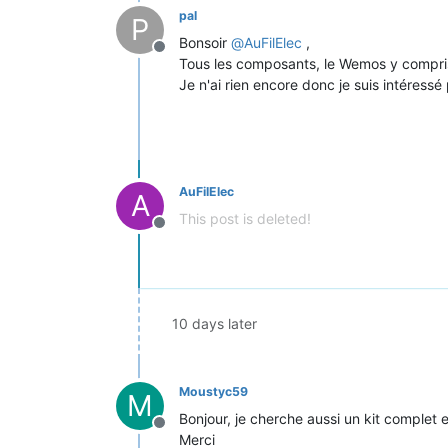
pal
P
Bonsoir
@
AuFilElec
,
Offline
Tous les composants, le Wemos y compri
Je n'ai rien encore donc je suis intéressé 
AuFilElec
A
This post is deleted!
Offline
10 days later
Moustyc59
M
Bonjour, je cherche aussi un kit complet 
Offline
Merci