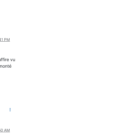
:41 PM
ffire vu
 monté
:50 AM