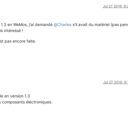
Jul 27, 2016, 8
a 1.3 en WeMos, j'ai demandé
@
Charles
s'il avait du matériel (pas pen
is intéressé !
t pas encore faite.
Jul 27, 2016, 9
le en version 1.3
es composants électroniques.