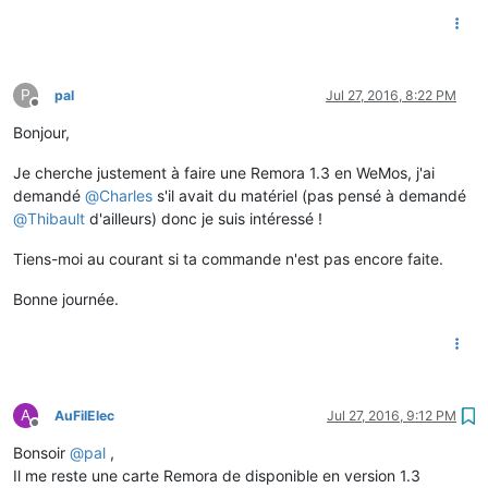
P
pal
Jul 27, 2016, 8:22 PM
Offline
Bonjour,
Je cherche justement à faire une Remora 1.3 en WeMos, j'ai
demandé
@
Charles
s'il avait du matériel (pas pensé à demandé
@
Thibault
d'ailleurs) donc je suis intéressé !
Tiens-moi au courant si ta commande n'est pas encore faite.
Bonne journée.
A
AuFilElec
Jul 27, 2016, 9:12 PM
Offline
Bonsoir
@
pal
,
Il me reste une carte Remora de disponible en version 1.3