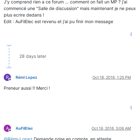
J'y comprend rien a ce forum ... comment on fait un MP ? j'ai
commencé une "Salle de discussion" mais maintenant je ne peux
plus ecrire dedans !
Edit : AuFilElec est revenu et j'ai pu finir mon message
28 days later
R
Rémi Lopez
Oct 18, 2016, 1:25 PM
Offline
Preneur aussi !! Merci !
A
AuFilElec
Oct 19, 2016, 5:06 AM
Offline
@
Rémi-Lopez
Demande prise en compte, en attente