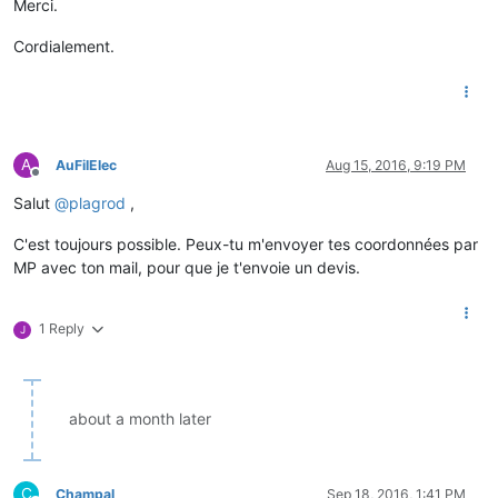
Merci.
Cordialement.
A
AuFilElec
Aug 15, 2016, 9:19 PM
Offline
Salut
@
plagrod
,
C'est toujours possible. Peux-tu m'envoyer tes coordonnées par
MP avec ton mail, pour que je t'envoie un devis.
1 Reply
J
about a month later
C
Champal
Sep 18, 2016, 1:41 PM