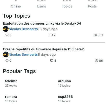
Online
Users
Topics
Posts
Top Topics
Exploitation des données Linky via le Denky-D4
Nicolas Bernaerts
18 days ago
0
7
361
Crashs répétitifs du firmware depuis la 15.5beta2
Nicolas Bernaerts
8 days ago
0
4
86
Popular Tags
teleinfo
arduino
25
topics
19
topics
remora
esp8266
16
topics
10
topics