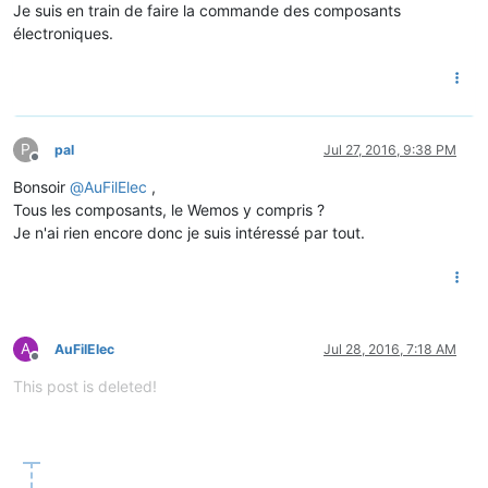
Je suis en train de faire la commande des composants
électroniques.
P
pal
Jul 27, 2016, 9:38 PM
Offline
Bonsoir
@
AuFilElec
,
Tous les composants, le Wemos y compris ?
Je n'ai rien encore donc je suis intéressé par tout.
A
AuFilElec
Jul 28, 2016, 7:18 AM
Offline
This post is deleted!