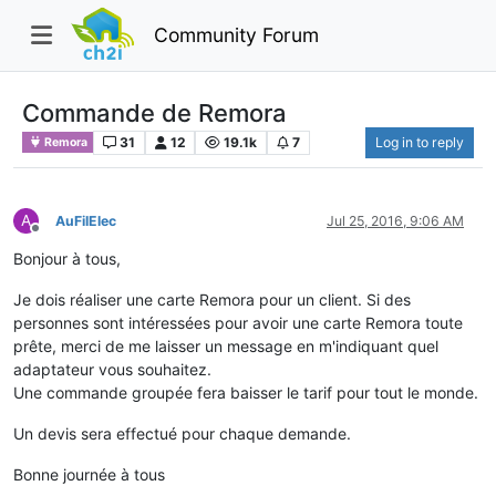
Community Forum
Commande de Remora
31
12
19.1k
7
Log in to reply
Remora
A
AuFilElec
Jul 25, 2016, 9:06 AM
Offline
Bonjour à tous,
Je dois réaliser une carte Remora pour un client. Si des
personnes sont intéressées pour avoir une carte Remora toute
prête, merci de me laisser un message en m'indiquant quel
adaptateur vous souhaitez.
Une commande groupée fera baisser le tarif pour tout le monde.
Un devis sera effectué pour chaque demande.
Bonne journée à tous