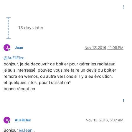
13 days later
J
Jean
Nov 12, 2016, 11:05 PM
Offline
@
AuFilElec
bonjour, je de decouvrir ce boitier pour gérer les radiateur.
je suis interressé, pouvez vous me faire un devis du boitier
remora en wemos, ou autre versions si il y a eu évolution.
et quelques infos, pour l utilisation^
bonne réception
A
AuFilElec
Nov 13, 2016, 5:37 AM
Offline
Bonjour
@
Jean
,