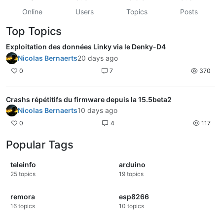
Online
Users
Topics
Posts
Top Topics
Exploitation des données Linky via le Denky-D4
Nicolas Bernaerts
20 days ago
0
7
370
Crashs répétitifs du firmware depuis la 15.5beta2
Nicolas Bernaerts
10 days ago
0
4
117
Popular Tags
teleinfo
arduino
25
topics
19
topics
remora
esp8266
16
topics
10
topics