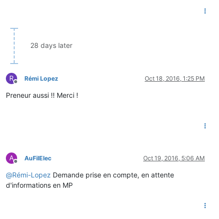
28 days later
R
Rémi Lopez
Oct 18, 2016, 1:25 PM
Offline
Preneur aussi !! Merci !
A
AuFilElec
Oct 19, 2016, 5:06 AM
Offline
@
Rémi-Lopez
Demande prise en compte, en attente
d'informations en MP