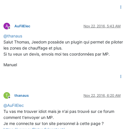
A
AuFilElec
Nov 22, 2016, 5:43 AM
Offline
@
thanaus
Salut Thomas, Jeedom possède un plugin qui permet de piloter
les zones de chauffage et plus.
Si tu veux un devis, envois moi tes coordonnées par MP.
Manuel
T
thanaus
Nov 22, 2016, 6:20 AM
Offline
@
AuFilElec
Tu vas me trouver idiot mais je n'ai pas trouvé sur ce forum
comment t'envoyer un MP.
Je me connecte sur ton site personnel à cette page ?