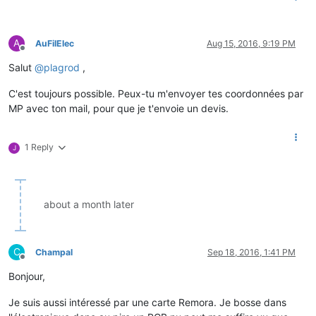
A
AuFilElec
Aug 15, 2016, 9:19 PM
Offline
Salut
@
plagrod
,
C'est toujours possible. Peux-tu m'envoyer tes coordonnées par
MP avec ton mail, pour que je t'envoie un devis.
1 Reply
J
about a month later
C
Champal
Sep 18, 2016, 1:41 PM
Offline
Bonjour,
Je suis aussi intéressé par une carte Remora. Je bosse dans