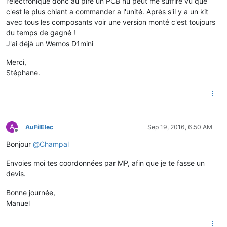
l'électronique donc au pire un PCB nu peut me suffire vu que
c'est le plus chiant a commander a l'unité. Après s'il y a un kit
avec tous les composants voir une version monté c'est toujours
du temps de gagné !
J'ai déjà un Wemos D1mini
Merci,
Stéphane.
A
AuFilElec
Sep 19, 2016, 6:50 AM
Offline
Bonjour
@
Champal
Envoies moi tes coordonnées par MP, afin que je te fasse un
devis.
Bonne journée,
Manuel