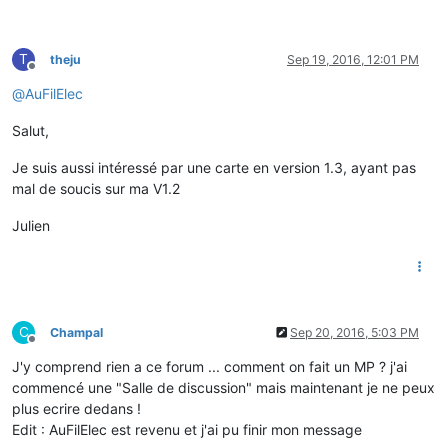
T
theju
Sep 19, 2016, 12:01 PM
Offline
@
AuFilElec
Salut,
Je suis aussi intéressé par une carte en version 1.3, ayant pas
mal de soucis sur ma V1.2
Julien
C
Champal
Sep 20, 2016, 5:03 PM
Offline
J'y comprend rien a ce forum ... comment on fait un MP ? j'ai
commencé une "Salle de discussion" mais maintenant je ne peux
plus ecrire dedans !
Edit : AuFilElec est revenu et j'ai pu finir mon message