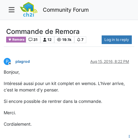
Community Forum
Commande de Remora
31
12
19.1k
7
Log in to reply
Remora
P
plagrod
Aug 15, 2016, 8:22 PM
Offline
Bonjour,
Intéressé aussi pour un kit complet en wemos. L'hiver arrive,
c'est le moment d'y penser.
Si encore possible de rentrer dans la commande.
Merci.
Cordialement.