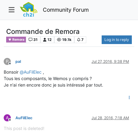
Community Forum
Commande de Remora
31
12
19.1k
7
Log in to reply
Remora
P
pal
Jul 27, 2016, 9:38 PM
Offline
Bonsoir
@
AuFilElec
,
Tous les composants, le Wemos y compris ?
Je n'ai rien encore donc je suis intéressé par tout.
A
AuFilElec
Jul 28, 2016, 7:18 AM
Offline
This post is deleted!