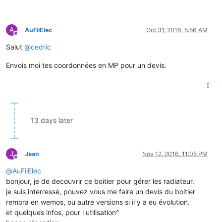
A
AuFilElec
Oct 31, 2016, 5:56 AM
Offline
Salut
@
cedric
Envois moi tes coordonnées en MP pour un devis.
13 days later
J
Jean
Nov 12, 2016, 11:05 PM
Offline
@
AuFilElec
bonjour, je de decouvrir ce boitier pour gérer les radiateur.
je suis interressé, pouvez vous me faire un devis du boitier
remora en wemos, ou autre versions si il y a eu évolution.
et quelques infos, pour l utilisation^