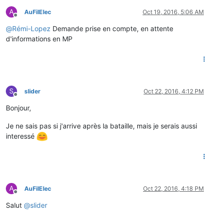
A
AuFilElec
Oct 19, 2016, 5:06 AM
Offline
@
Rémi-Lopez
Demande prise en compte, en attente
d'informations en MP
S
slider
Oct 22, 2016, 4:12 PM
Offline
Bonjour,
Je ne sais pas si j'arrive après la bataille, mais je serais aussi
interessé
A
AuFilElec
Oct 22, 2016, 4:18 PM
Offline
Salut
@
slider