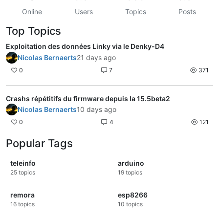
Online
Users
Topics
Posts
Top Topics
Exploitation des données Linky via le Denky-D4
Nicolas Bernaerts
21 days ago
0
7
371
Crashs répétitifs du firmware depuis la 15.5beta2
Nicolas Bernaerts
10 days ago
0
4
121
Popular Tags
teleinfo
arduino
25
topics
19
topics
remora
esp8266
16
topics
10
topics