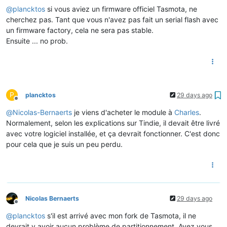
@
plancktos
si vous aviez un firmware officiel Tasmota, ne
cherchez pas. Tant que vous n'avez pas fait un serial flash avec
un firmware factory, cela ne sera pas stable.
Ensuite ... no prob.
P
plancktos
29 days ago
Offline
@
Nicolas-Bernaerts
je viens d'acheter le module à
Charles
.
Normalement, selon les explications sur Tindie, il devait être livré
avec votre logiciel installée, et ça devrait fonctionner. C'est donc
pour cela que je suis un peu perdu.
Nicolas Bernaerts
29 days ago
Offline
@
plancktos
s'il est arrivé avec mon fork de Tasmota, il ne
devrait y avoir aucun problème de partitionnement. Avez vous