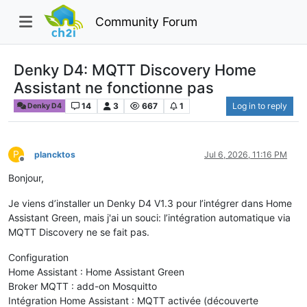
Community Forum
Denky D4: MQTT Discovery Home
Assistant ne fonctionne pas
14
3
667
1
Log in to reply
Denky D4
P
plancktos
Jul 6, 2026, 11:16 PM
Offline
Bonjour,
Je viens d’installer un Denky D4 V1.3 pour l’intégrer dans Home
Assistant Green, mais j'ai un souci: l’intégration automatique via
MQTT Discovery ne se fait pas.
Configuration
Home Assistant : Home Assistant Green
Broker MQTT : add-on Mosquitto
Intégration Home Assistant : MQTT activée (découverte