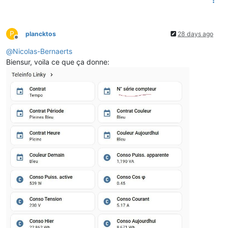
P
plancktos
28 days ago
Offline
@
Nicolas-Bernaerts
Biensur, voila ce que ça donne: