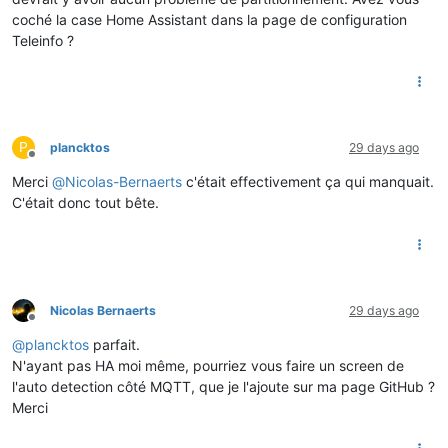
coché la case Home Assistant dans la page de configuration
Teleinfo ?
P
plancktos
29 days ago
Offline
Merci
@
Nicolas-Bernaerts
c'était effectivement ça qui manquait.
C'était donc tout bête.
Nicolas Bernaerts
29 days ago
Offline
@
plancktos
parfait.
N'ayant pas HA moi même, pourriez vous faire un screen de
l'auto detection côté MQTT, que je l'ajoute sur ma page GitHub ?
Merci