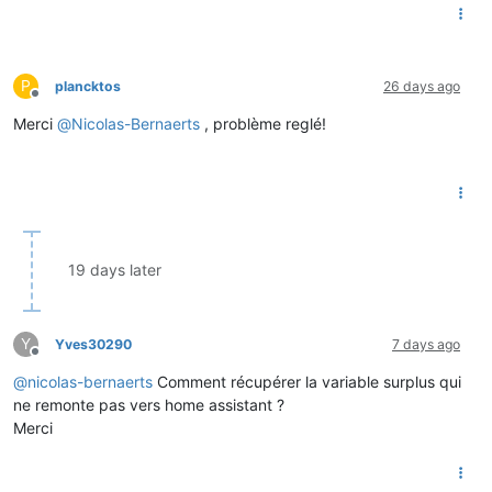
P
plancktos
26 days ago
Offline
Merci
@
Nicolas-Bernaerts
, problème reglé!
19 days later
Y
Yves30290
7 days ago
Offline
@
nicolas-bernaerts
Comment récupérer la variable surplus qui
ne remonte pas vers home assistant ?
Merci