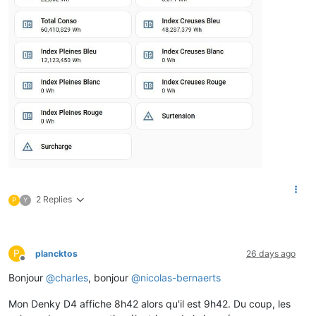
2 Replies
P
Y
P
plancktos
26 days ago
Offline
Bonjour
@
charles
, bonjour
@
nicolas-bernaerts
Mon Denky D4 affiche 8h42 alors qu'il est 9h42. Du coup, les