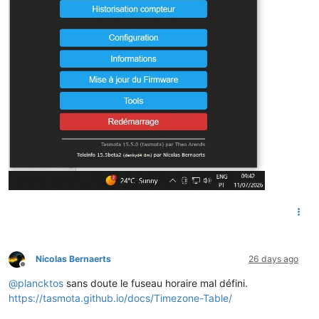
Nicolas Bernaerts
26 days ago
Offline
@
plancktos
sans doute le fuseau horaire mal défini.
https://tasmota.github.io/docs/Timezone-Table/