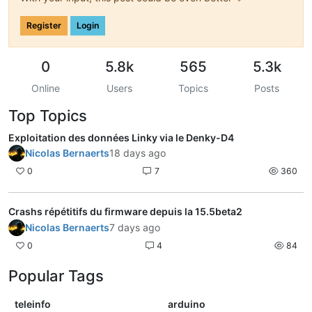
Register
Login
0
5.8k
565
5.3k
Online
Users
Topics
Posts
Top Topics
Exploitation des données Linky via le Denky-D4
Nicolas Bernaerts
18 days ago
0
7
360
Crashs répétitifs du firmware depuis la 15.5beta2
Nicolas Bernaerts
7 days ago
0
4
84
Popular Tags
teleinfo
arduino