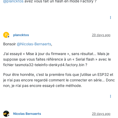
@
plancktos
avez vous fait un flash en mode Factory ?
P
plancktos
29 days ago
Offline
Bonsoir
@
Nicolas-Bernaerts
,
J’ai essayé « Mise à jour du firmware », sans résultat… Mais je
suppose que vous faites référence à un « Serial flash » avec le
fichier tasmota32-teleinfo-denkyd4.factory.bin ?
Pour être honnête, c’est la première fois que j’utilise un ESP32 et
je n’ai pas encore regardé comment le connecter en série… Donc
non, je n’ai pas encore essayé cette méthode.
Nicolas Bernaerts
29 days ago
Offline