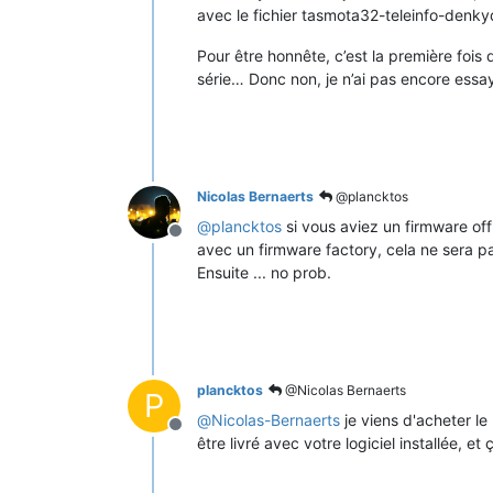
avec le fichier tasmota32-teleinfo-denky
Pour être honnête, c’est la première fois
série… Donc non, je n’ai pas encore ess
Nicolas Bernaerts
@plancktos
@
plancktos
si vous aviez un firmware off
Offline
avec un firmware factory, cela ne sera pa
Ensuite ... no prob.
plancktos
@Nicolas Bernaerts
P
@
Nicolas-Bernaerts
je viens d'acheter l
Offline
être livré avec votre logiciel installée, e