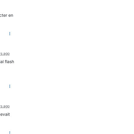
cter en
ys ago
al flash
ys ago
devait