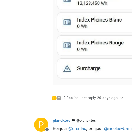
2 Replies
Last reply
26 days ago
P
Y
plancktos
@plancktos
P
Bonjour
@
charles
, bonjour
@
nicolas-bern