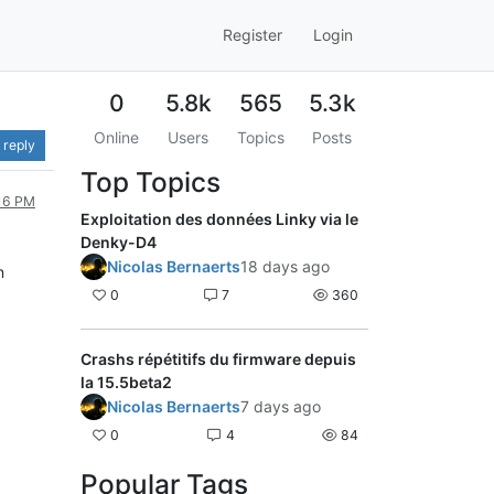
Register
Login
0
5.8k
565
5.3k
Online
Users
Topics
Posts
 reply
Top Topics
:16 PM
Exploitation des données Linky via le
Denky-D4
Nicolas Bernaerts
18 days ago
n
0
7
360
Crashs répétitifs du firmware depuis
la 15.5beta2
Nicolas Bernaerts
7 days ago
0
4
84
Popular Tags