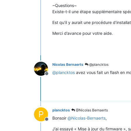
~Questions~
Existe-t-il une étape supplémentaire sp
Est qu'il y aurait une procédure d’install
Merci d’avance pour votre aide.
Nicolas Bernaerts
@plancktos
@
plancktos
avez vous fait un flash en m
Offline
plancktos
@Nicolas Bernaerts
P
Bonsoir
@
Nicolas-Bernaerts
,
Offline
J’ai essayé « Mise à jour du firmware », 