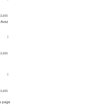
ys ago
. Avez
ys ago
ys ago
ma page