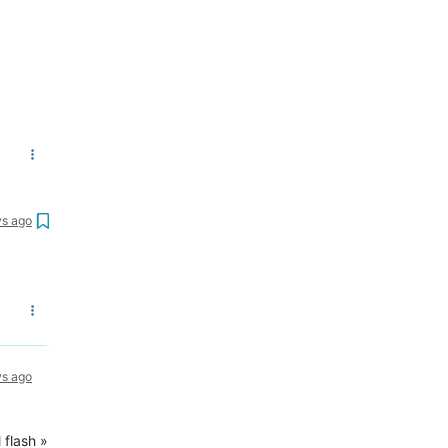
ys ago
ys ago
 flash »