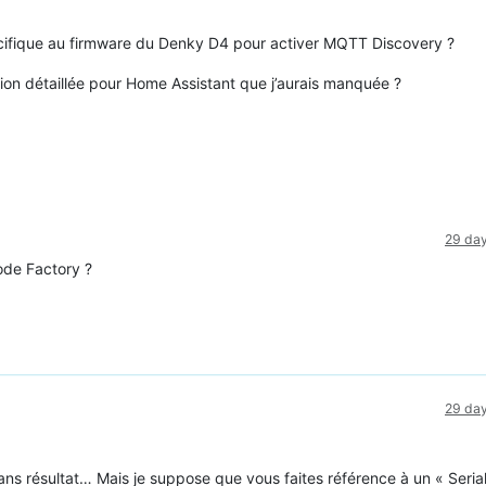
écifique au firmware du Denky D4 pour activer MQTT Discovery ?
ation détaillée pour Home Assistant que j’aurais manquée ?
29 da
ode Factory ?
29 da
sans résultat… Mais je suppose que vous faites référence à un « Serial