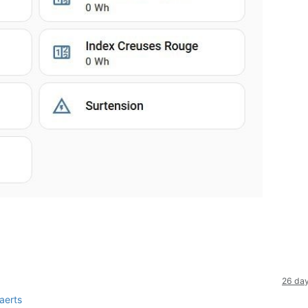
26 da
aerts