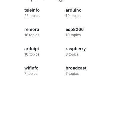
teleinfo
arduino
25
topics
19
topics
remora
esp8266
16
topics
10
topics
arduipi
raspberry
10
topics
8
topics
wifinfo
broadcast
7
topics
7
topics