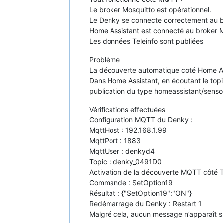
Le broker Mosquitto est opérationnel.
Le Denky se connecte correctement au b
Home Assistant est connecté au broker
Les données Teleinfo sont publiées
Problème
La découverte automatique coté Home As
Dans Home Assistant, en écoutant le topi
publication du type homeassistant/sensor/
Vérifications effectuées
Configuration MQTT du Denky :
MqttHost : 192.168.1.99
MqttPort : 1883
MqttUser : denkyd4
Topic : denky_0491D0
Activation de la découverte MQTT côté T
Commande : SetOption19
Résultat : {"SetOption19":"ON"}
Redémarrage du Denky : Restart 1
Malgré cela, aucun message n’apparaît s