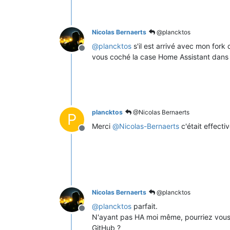
Nicolas Bernaerts
@plancktos
@
plancktos
s'il est arrivé avec mon fork
Offline
vous coché la case Home Assistant dans l
plancktos
@Nicolas Bernaerts
P
Merci
@
Nicolas-Bernaerts
c'était effecti
Offline
Nicolas Bernaerts
@plancktos
@
plancktos
parfait.
Offline
N'ayant pas HA moi même, pourriez vous f
GitHub ?