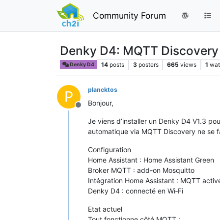
Community Forum
Denky D4: MQTT Discovery 
14
posts
3
posters
665
views
1
wat
Denky D4
plancktos
P
Bonjour,
Offline
Je viens d’installer un Denky D4 V1.3 pour
automatique via MQTT Discovery ne se fa
Configuration
Home Assistant : Home Assistant Green
Broker MQTT : add-on Mosquitto
Intégration Home Assistant : MQTT activ
Denky D4 : connecté en Wi‑Fi
Etat actuel
Tout fonctionne côté MQTT :