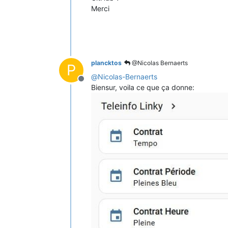
Merci
plancktos
@Nicolas Bernaerts
P
@
Nicolas-Bernaerts
Offline
Biensur, voila ce que ça donne: