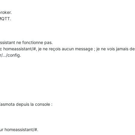
roker.
 MQTT.
sistant ne fonctionne pas.
c homeassistant/#, je ne reçois aucun message ; je ne vois jamais de
.../config.
asmota depuis la console :
ur homeassistant/#.