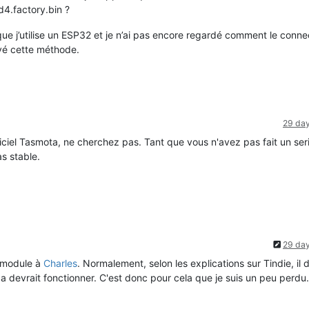
d4.factory.bin ?
 que j’utilise un ESP32 et je n’ai pas encore regardé comment le conne
ayé cette méthode.
29 da
iciel Tasmota, ne cherchez pas. Tant que vous n'avez pas fait un seri
s stable.
29 da
e module à
Charles
. Normalement, selon les explications sur Tindie, il 
t ça devrait fonctionner. C'est donc pour cela que je suis un peu perdu.