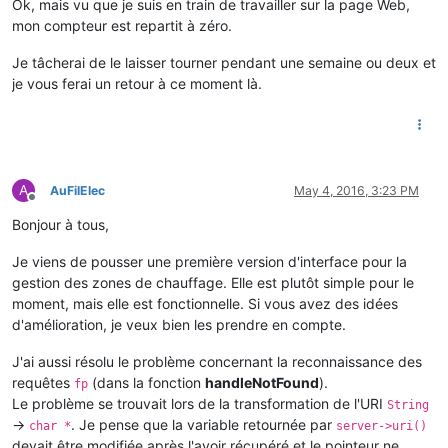
Ok, mais vu que je suis en train de travailler sur la page Web,
mon compteur est repartit à zéro.
Je tâcherai de le laisser tourner pendant une semaine ou deux et
je vous ferai un retour à ce moment là.
A
AuFilElec
May 4, 2016, 3:23 PM
Offline
Bonjour à tous,
Je viens de pousser une première version d'interface pour la
gestion des zones de chauffage. Elle est plutôt simple pour le
moment, mais elle est fonctionnelle. Si vous avez des idées
d'amélioration, je veux bien les prendre en compte.
J'ai aussi résolu le problème concernant la reconnaissance des
requêtes
(dans la fonction
handleNotFound
).
fp
Le problème se trouvait lors de la transformation de l'URI
String
->
. Je pense que la variable retournée par
char *
server->uri()
devait être modifiée après l'avoir récupéré et le pointeur ne