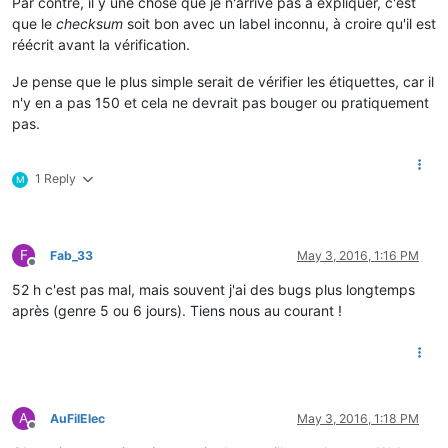
Par contre, il y une chose que je n'arrive pas à expliquer, c'est
que le
checksum
soit bon avec un label inconnu, à croire qu'il est
réécrit avant la vérification.
Je pense que le plus simple serait de vérifier les étiquettes, car il
n'y en a pas 150 et cela ne devrait pas bouger ou pratiquement
pas.
1 Reply
M
F
Fab_33
May 3, 2016, 1:16 PM
Offline
52 h c'est pas mal, mais souvent j'ai des bugs plus longtemps
après (genre 5 ou 6 jours). Tiens nous au courant !
A
AuFilElec
May 3, 2016, 1:18 PM
Offline