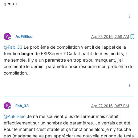
genre).
A
AuFilElec
Apr 27, 2016, 2:58 AM
Offline
@
Fab_33
Le problème de compilation vient il de l'appel de la
fonction
begin
de ESPServer ? Ca fait partit de mes modifs, il
me semble. Il y a un paramètre en trop et/ou manquant, j'ai
commenté le dernier paramètre pour résoudre mon problème de
compilation.
F
Fab_33
Apr 27, 2016, 9:57 PM
Offline
@
AuFilElec
Je ne me souvient plus de l'erreur mais c'était
effectivement sur un nombre de paramètres. Je verrais cet été.
Pour le moment c'est stable et ça fonctionne alors je n'y touche
pas (madame ne va pas apprécier une nouvelle période de tests