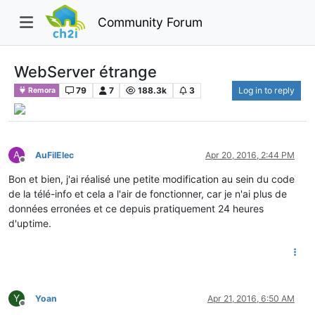
Community Forum
WebServer étrange
79
7
188.3k
3
Log in to reply
Remora
A
AuFilElec
Apr 20, 2016, 2:44 PM
Offline
Bon et bien, j'ai réalisé une petite modification au sein du code
de la télé-info et cela a l'air de fonctionner, car je n'ai plus de
données erronées et ce depuis pratiquement 24 heures
d'uptime.
Y
Yoan
Apr 21, 2016, 6:50 AM
Offline