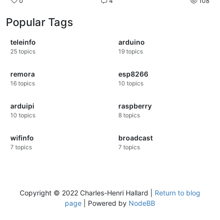
0
4
108
Popular Tags
teleinfo
arduino
25
topics
19
topics
remora
esp8266
16
topics
10
topics
arduipi
raspberry
10
topics
8
topics
wifinfo
broadcast
7
topics
7
topics
Copyright © 2022 Charles-Henri Hallard |
Return to blog
page
| Powered by
NodeBB