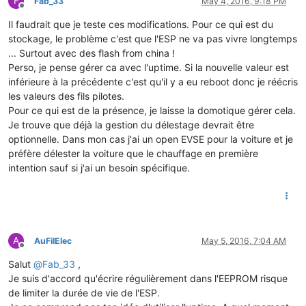
F
Fab_33
May 4, 2016, 9:18 PM
Offline
Il faudrait que je teste ces modifications. Pour ce qui est du
stockage, le problème c'est que l'ESP ne va pas vivre longtemps
... Surtout avec des flash from china !
Perso, je pense gérer ca avec l'uptime. Si la nouvelle valeur est
inférieure à la précédente c'est qu'il y a eu reboot donc je réécris
les valeurs des fils pilotes.
Pour ce qui est de la présence, je laisse la domotique gérer cela.
Je trouve que déjà la gestion du délestage devrait être
optionnelle. Dans mon cas j'ai un open EVSE pour la voiture et je
préfère délester la voiture que le chauffage en première
intention sauf si j'ai un besoin spécifique.
A
AuFilElec
May 5, 2016, 7:04 AM
Offline
Salut
@
Fab_33
,
Je suis d'accord qu'écrire régulièrement dans l'EEPROM risque
de limiter la durée de vie de l'ESP.