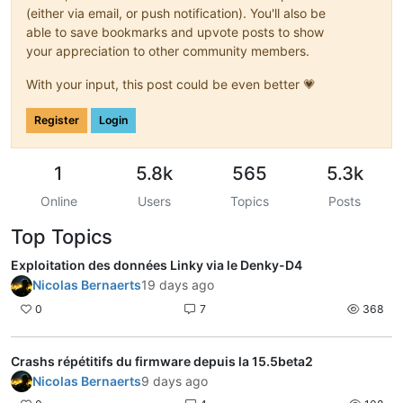
(either via email, or push notification). You'll also be
able to save bookmarks and upvote posts to show
your appreciation to other community members.
With your input, this post could be even better 💗
Register
Login
1
5.8k
565
5.3k
Online
Users
Topics
Posts
Top Topics
Exploitation des données Linky via le Denky-D4
Nicolas Bernaerts
19 days ago
0
7
368
Crashs répétitifs du firmware depuis la 15.5beta2
Nicolas Bernaerts
9 days ago