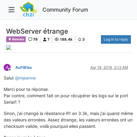
Community Forum
WebServer étrange
79
7
188.4k
3
Log in to reply
Remora
A
AuFilElec
Apr 19, 2016, 5:13 AM
Offline
Salut
@
mjeanne
Merci pour ta réponse.
Par contre, comment fait on pour récupérer les logs sur le port
Serial1 ?
Sinon, j'ai changé la résistance R1 en 3.3k, mais j'ai quand même
des valeurs erronées. Assez étrange, les valeurs erronées ont un
checksum valide, voilà pourquoi elles passent.