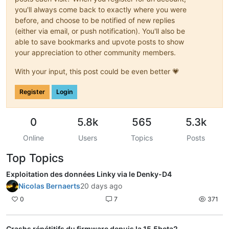
you'll always come back to exactly where you were
before, and choose to be notified of new replies
(either via email, or push notification). You'll also be
able to save bookmarks and upvote posts to show
your appreciation to other community members.
With your input, this post could be even better 💗
Register
Login
0
5.8k
565
5.3k
Online
Users
Topics
Posts
Top Topics
Exploitation des données Linky via le Denky-D4
Nicolas Bernaerts
20 days ago
0
7
371
Crashs répétitifs du firmware depuis la 15.5beta2