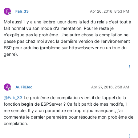
F
Fab_33
Apr 26, 2016, 8:53 PM
Offline
Moi aussi il y a une légère lueur dans la led du relais c'est tout à
fait normal vu son mode d'alimentation. Pour le reste je
n'explique pas le problème. Une autre chose la compilation ne
passe pas chez moi avec la dernière version de l'environement
ESP pour arduino (problème sur httpwebserver ou un truc du
genre).
A
AuFilElec
Apr 27, 2016, 2:58 AM
Offline
@
Fab_33
Le problème de compilation vient il de l'appel de la
fonction
begin
de ESPServer ? Ca fait partit de mes modifs, il
me semble. Il y a un paramètre en trop et/ou manquant, j'ai
commenté le dernier paramètre pour résoudre mon problème de
compilation.