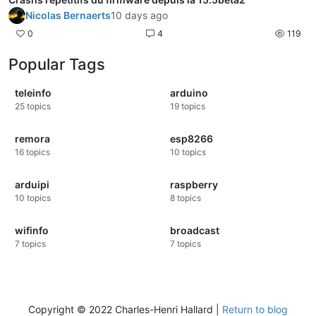
Nicolas Bernaerts
10 days ago
0
4
119
Popular Tags
teleinfo
arduino
25
topics
19
topics
remora
esp8266
16
topics
10
topics
arduipi
raspberry
10
topics
8
topics
wifinfo
broadcast
7
topics
7
topics
Copyright © 2022 Charles-Henri Hallard |
Return to blog