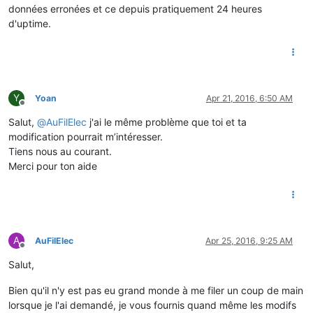
données erronées et ce depuis pratiquement 24 heures
d'uptime.
Y
Yoan
Apr 21, 2016, 6:50 AM
Offline
Salut,
@
AuFilElec
j'ai le même problème que toi et ta
modification pourrait m’intéresser.
Tiens nous au courant.
Merci pour ton aide
A
AuFilElec
Apr 25, 2016, 9:25 AM
Offline
Salut,
Bien qu'il n'y est pas eu grand monde à me filer un coup de main
lorsque je l'ai demandé, je vous fournis quand même les modifs