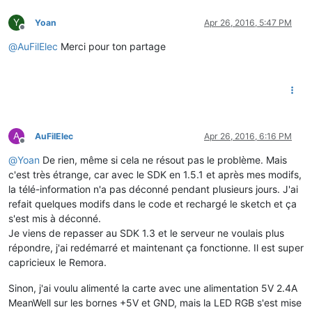
Y
Yoan
Apr 26, 2016, 5:47 PM
Offline
@
AuFilElec
Merci pour ton partage
A
AuFilElec
Apr 26, 2016, 6:16 PM
Offline
@
Yoan
De rien, même si cela ne résout pas le problème. Mais
c'est très étrange, car avec le SDK en 1.5.1 et après mes modifs,
la télé-information n'a pas déconné pendant plusieurs jours. J'ai
refait quelques modifs dans le code et rechargé le sketch et ça
s'est mis à déconné.
Je viens de repasser au SDK 1.3 et le serveur ne voulais plus
répondre, j'ai redémarré et maintenant ça fonctionne. Il est super
capricieux le Remora.
Sinon, j'ai voulu alimenté la carte avec une alimentation 5V 2.4A
MeanWell sur les bornes +5V et GND, mais la LED RGB s'est mise