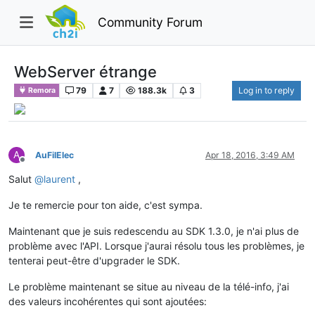
Community Forum
WebServer étrange
79
7
188.3k
3
Log in to reply
Remora
A
AuFilElec
Apr 18, 2016, 3:49 AM
Offline
Salut
@
laurent
,
Je te remercie pour ton aide, c'est sympa.
Maintenant que je suis redescendu au SDK 1.3.0, je n'ai plus de
problème avec l'API. Lorsque j'aurai résolu tous les problèmes, je
tenterai peut-être d'upgrader le SDK.
Le problème maintenant se situe au niveau de la télé-info, j'ai
des valeurs incohérentes qui sont ajoutées: