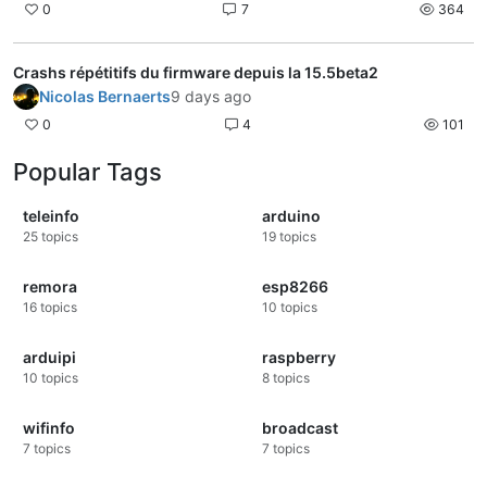
0
7
364
Crashs répétitifs du firmware depuis la 15.5beta2
Nicolas Bernaerts
9 days ago
0
4
101
Popular Tags
teleinfo
arduino
25
topics
19
topics
remora
esp8266
16
topics
10
topics
arduipi
raspberry
10
topics
8
topics
wifinfo
broadcast
7
topics
7
topics