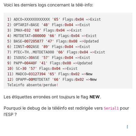
Voici les derniers logs concernant la télé-info:
1
) ADCO
=
XXXXXXXXXXXX 
'65'
 Flags:
0x04
=
>
2
) OPTARIF
=
BASE 
'48'
 Flags:
0x04
=
>
3
) IMAX
=
032
'68'
 Flags:
0x04
=
>
4
) MOTDETAT
=
000000
'66'
 Flags:
0x04
=
>
5
) BASE
=
007205877
'47'
 Flags:
0x08
=
>
6
) IINST
=
002
ASE 
'89'
 Flags:
0x04
=
>
7
) PTEC
=
TH..MOTDETA000 
'66'
 Flags:
0x04
=
>
8
) ISOUSC
=
30
ASE 
'57'
 Flags:
0x04
=
>
9
) PAPP
=
00440
F 
'41'
 Flags:
0x08
=
>
10
) SC
=
30
'57'
 Flags:
0x04
=
>
11
) MADCO
=
03127394
'65'
 Flags:
0x02
=
>
New
12
) OPAPP
=
00
MOTDETAT 
'66'
 Flags:
0x02
=
>
New
Teleinfo absente
/
perdue
!
Teleinfo toujours absente
!
1
) ADCO
=
XXXXXXXXXXXX 
'65'
 Flags:
0x04
=
>
Les étiquettes erronées ont toujours le flag
NEW
.
2
) OPTARIF
=
BASE 
'48'
 Flags:
0x04
=
>
3
) IMAX
=
032
'68'
 Flags:
0x04
=
>
Pourquoi le debug de la téléinfo est redirigée vers
pour
Serial1
4
) MOTDETAT
=
000000
'66'
 Flags:
0x04
=
>
l'ESP ?
5
) BASE
=
007205877
'47'
 Flags:
0x04
=
>
6
) IINST
=
002
ASE 
'89'
 Flags:
0x04
=
>
7
) PTEC
=
TH..MOTDETA000 
'66'
 Flags:
0x04
=
>
8
) ISOUSC
=
30
ASE 
'57'
 Flags:
0x04
=
>