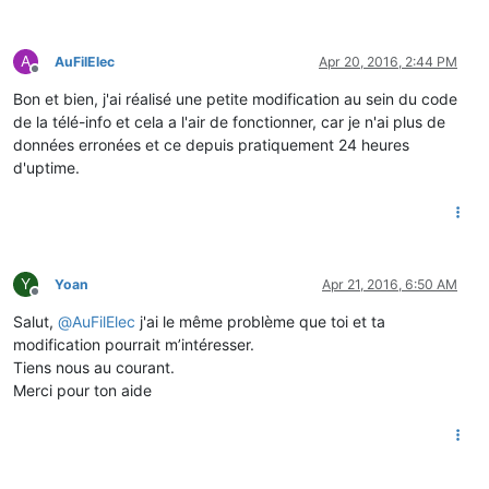
A
AuFilElec
Apr 20, 2016, 2:44 PM
Offline
Bon et bien, j'ai réalisé une petite modification au sein du code
de la télé-info et cela a l'air de fonctionner, car je n'ai plus de
données erronées et ce depuis pratiquement 24 heures
d'uptime.
Y
Yoan
Apr 21, 2016, 6:50 AM
Offline
Salut,
@
AuFilElec
j'ai le même problème que toi et ta
modification pourrait m’intéresser.
Tiens nous au courant.
Merci pour ton aide