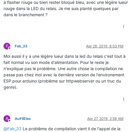
à flasher rouge ou bien rester bloqué bleu, avec une légère lueur
rouge dans la LED du relais. Je me suis planté quelques par
dans le branchement ?
F
Fab_33
Apr 26, 2016, 8:53 PM
Offline
Moi aussi il y a une légère lueur dans la led du relais c'est tout à
fait normal vu son mode d'alimentation. Pour le reste je
n'explique pas le problème. Une autre chose la compilation ne
passe pas chez moi avec la dernière version de l'environement
ESP pour arduino (problème sur httpwebserver ou un truc du
genre).
A
AuFilElec
Apr 27, 2016, 2:58 AM
Offline
@
Fab_33
Le problème de compilation vient il de l'appel de la