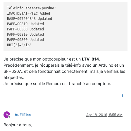
Teleinfo absente/perdue!

IMAOTDETAT=PTEC Added

BASE=007204843 Updated

PAPP=00310 Updated

PAPP=00300 Updated

PAPP=00310 Updated

PAPP=00300 Updated

Je précise que mon optocoupleur est un
LTV-814
.
Précédemment, je récupérais la télé-info avec un Arduino et un
SFH620A, et cela fonctionnait correctement, mais je vérifiais les
étiquettes.
Je précise que seul le Remora est branché au compteur.
A
AuFilElec
Apr 18, 2016, 5:55 AM
Offline
Bonjour à tous,