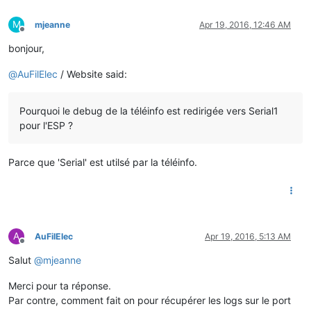
9
) PAPP
=
00440
F 
'41'
 Flags:
0x04
=
>
10
) SC
=
30
'57'
 Flags:
0x04
=
>
M
mjeanne
Apr 19, 2016, 12:46 AM
11
) MADCO
=
03127394
'65'
 Flags:
0x02
=
>
New
Offline
12
) OPAPP
=
00
MOTDETAT 
'66'
 Flags:
0x02
=
>
New
bonjour,
Teleinfo absente
/
perdue
!
Teleinfo toujours absente
!
@
AuFilElec
/ Website said:
Pourquoi le debug de la téléinfo est redirigée vers Serial1
pour l'ESP ?
Parce que 'Serial' est utilsé par la téléinfo.
A
AuFilElec
Apr 19, 2016, 5:13 AM
Offline
Salut
@
mjeanne
Merci pour ta réponse.
Par contre, comment fait on pour récupérer les logs sur le port