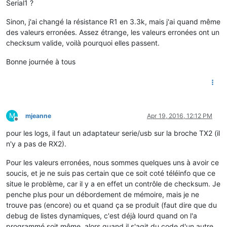
Serial1 ?
Sinon, j'ai changé la résistance R1 en 3.3k, mais j'ai quand même
des valeurs erronées. Assez étrange, les valeurs erronées ont un
checksum valide, voilà pourquoi elles passent.
Bonne journée à tous
M
mjeanne
Apr 19, 2016, 12:12 PM
Offline
pour les logs, il faut un adaptateur serie/usb sur la broche TX2 (il
n'y a pas de RX2).
Pour les valeurs erronées, nous sommes quelques uns à avoir ce
soucis, et je ne suis pas certain que ce soit coté téléinfo que ce
situe le problème, car il y a en effet un contrôle de checksum. Je
penche plus pour un débordement de mémoire, mais je ne
trouve pas (encore) ou et quand ça se produit (faut dire que du
debug de listes dynamiques, c'est déjà lourd quand on l'a
programmé soit même, alors quand il s'agit du code d'un autre,