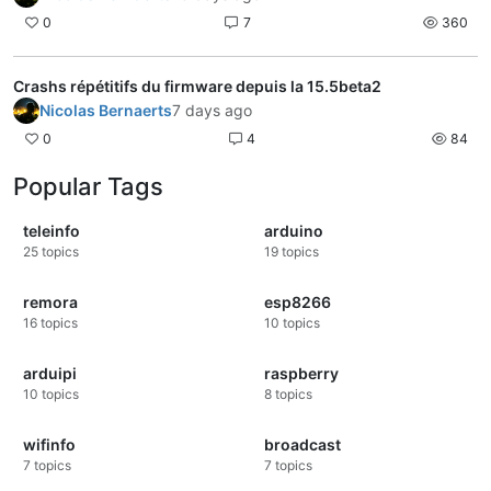
0
7
360
Crashs répétitifs du firmware depuis la 15.5beta2
Nicolas Bernaerts
7 days ago
0
4
84
Popular Tags
teleinfo
arduino
25
topics
19
topics
remora
esp8266
16
topics
10
topics
arduipi
raspberry
10
topics
8
topics
wifinfo
broadcast
7
topics
7
topics