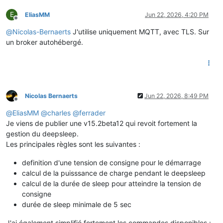
E
EliasMM
Jun 22, 2026, 4:20 PM
Offline
@
Nicolas-Bernaerts
J'utilise uniquement MQTT, avec TLS. Sur
un broker autohébergé.
Nicolas Bernaerts
Jun 22, 2026, 8:49 PM
Offline
@
EliasMM
@
charles
@
ferrader
Je viens de publier une v15.2beta12 qui revoit fortement la
gestion du deepsleep.
Les principales règles sont les suivantes :
definition d'une tension de consigne pour le démarrage
calcul de la puisssance de charge pendant le deepsleep
calcul de la durée de sleep pour atteindre la tension de
consigne
durée de sleep minimale de 5 sec
J'ai également simplifié fortement les commandes disponibles :