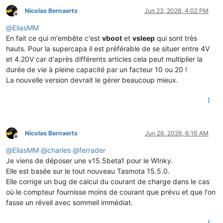
Nicolas Bernaerts
Jun 23, 2026, 4:02 PM
Offline
@
EliasMM
En fait ce qui m'embête c'est
vboot
et
vsleep
qui sont très
hauts. Pour la supercapa il est préférable de se situer entre 4V
et 4.20V car d'après différents articles cela peut multiplier la
durée de vie à pleine capacité par un facteur 10 ou 20 !
La nouvelle version devrait le gérer beaucoup mieux.
Nicolas Bernaerts
Jun 26, 2026, 6:16 AM
Offline
@
EliasMM
@
charles
@
ferrader
Je viens de déposer une v15.5beta1 pour le WInky.
Elle est basée sur le tout nouveau Tasmota 15.5.0.
Elle corrige un bug de calcul du courant de charge dans le cas
où le compteur fournisse moins de courant que prévu et que l'on
fasse un réveil avec sommeil immédiat.