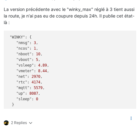
La version précédente avec le "winky_max" réglé à 3 tient aussi
la route, je n'ai pas eu de coupure depuis 24h. Il publie cet état-
là :
"WINKY":
 {

"nmsg":
3
,

"ncos":
1
,

"nboot":
10
,

"vboot":
5
,

"vsleep":
4.89
,

"vmeter":
8.44
,

"net":
2970
,

"rtc":
4174
,

"mqtt":
5579
,

"up":
8087
,

"sleep":
0
2 Replies