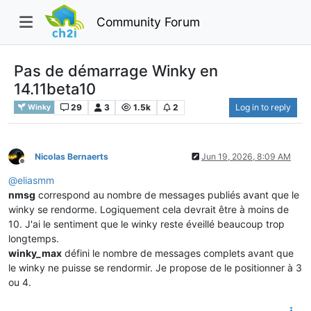
Community Forum
Pas de démarrage Winky en
14.11beta10
29
3
1.5k
2
Log in to reply
Winky
Nicolas Bernaerts
Jun 19, 2026, 8:09 AM
Offline
@
eliasmm
nmsg
correspond au nombre de messages publiés avant que le
winky se rendorme. Logiquement cela devrait être à moins de
10. J'ai le sentiment que le winky reste éveillé beaucoup trop
longtemps.
winky_max
défini le nombre de messages complets avant que
le winky ne puisse se rendormir. Je propose de le positionner à 3
ou 4.