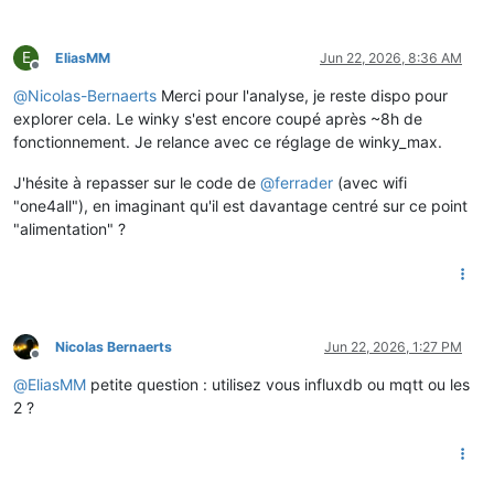
E
EliasMM
Jun 22, 2026, 8:36 AM
Offline
@
Nicolas-Bernaerts
Merci pour l'analyse, je reste dispo pour
explorer cela. Le winky s'est encore coupé après ~8h de
fonctionnement. Je relance avec ce réglage de winky_max.
J'hésite à repasser sur le code de
@
ferrader
(avec wifi
"one4all"), en imaginant qu'il est davantage centré sur ce point
"alimentation" ?
Nicolas Bernaerts
Jun 22, 2026, 1:27 PM
Offline
@
EliasMM
petite question : utilisez vous influxdb ou mqtt ou les
2 ?