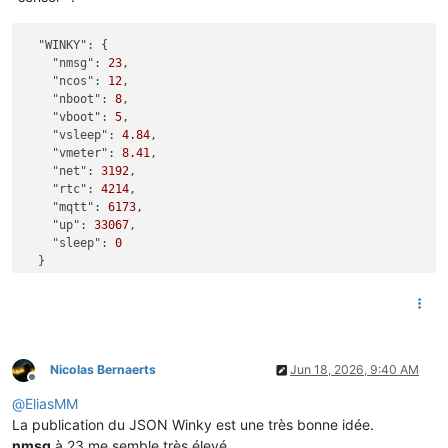
"WINKY":
 {

"nmsg":
23
,

"ncos":
12
,

"nboot":
8
,

"vboot":
5
,

"vsleep":
4.84
,

"vmeter":
8.41
,

"net":
3192
,

"rtc":
4214
,

"mqtt":
6173
,

"up":
33067
,

"sleep":
0
Nicolas Bernaerts
Jun 18, 2026, 9:40 AM
Offline
@
EliasMM
La publication du JSON Winky est une très bonne idée.
nmsg
à 23 me semble très élevé.