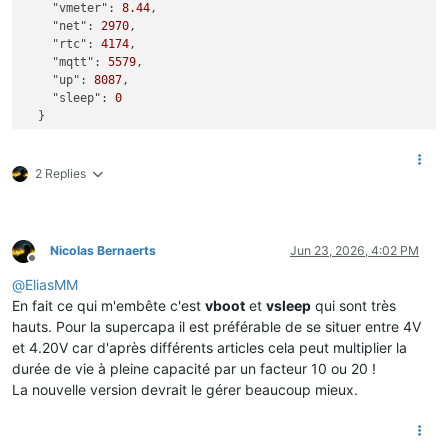
"vmeter":
8.44
,

"net":
2970
,

"rtc":
4174
,

"mqtt":
5579
,

"up":
8087
,

"sleep":
0
2 Replies
Nicolas Bernaerts
Jun 23, 2026, 4:02 PM
Offline
@
EliasMM
En fait ce qui m'embête c'est
vboot
et
vsleep
qui sont très
hauts. Pour la supercapa il est préférable de se situer entre 4V
et 4.20V car d'après différents articles cela peut multiplier la
durée de vie à pleine capacité par un facteur 10 ou 20 !
La nouvelle version devrait le gérer beaucoup mieux.