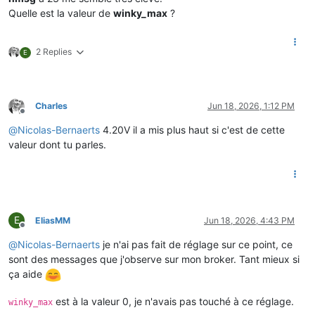
Quelle est la valeur de
winky_max
?
2 Replies
E
Charles
Jun 18, 2026, 1:12 PM
Offline
@
Nicolas-Bernaerts
4.20V il a mis plus haut si c'est de cette
valeur dont tu parles.
E
EliasMM
Jun 18, 2026, 4:43 PM
Offline
@
Nicolas-Bernaerts
je n'ai pas fait de réglage sur ce point, ce
sont des messages que j'observe sur mon broker. Tant mieux si
ça aide
est à la valeur 0, je n'avais pas touché à ce réglage.
winky_max