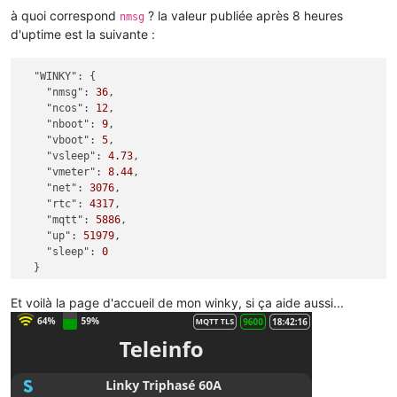
à quoi correspond
? la valeur publiée après 8 heures
nmsg
d'uptime est la suivante :
"WINKY":
 {

"nmsg":
36
,

"ncos":
12
,

"nboot":
9
,

"vboot":
5
,

"vsleep":
4.73
,

"vmeter":
8.44
,

"net":
3076
,

"rtc":
4317
,

"mqtt":
5886
,

"up":
51979
,

"sleep":
0
Et voilà la page d'accueil de mon winky, si ça aide aussi...