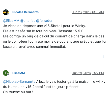
Nicolas Bernaerts
Jun 26, 2026, 6:16 AM
Offline
@
EliasMM
@
charles
@
ferrader
Je viens de déposer une v15.5beta1 pour le WInky.
Elle est basée sur le tout nouveau Tasmota 15.5.0.
Elle corrige un bug de calcul du courant de charge dans le cas
où le compteur fournisse moins de courant que prévu et que l'on
fasse un réveil avec sommeil immédiat.
E
EliasMM
Jun 29, 2026, 5:22 PM
Offline
@
Nicolas-Bernaerts
Allez, je vais tester ça à la maison, le winky
du bureau en v15.2beta12 est toujours présent.
On touche au but !