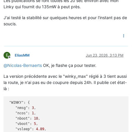
Les publications se font toutes les 20 sec environ avec mon
Linky qui fournit du 135mW à peut près.
J'ai testé la stabilité sur quelques heures et pour l'instant pas de
soucis.
E
EliasMM
Jun 23, 2026, 3:13 PM
Offline
@
Nicolas-Bernaerts
OK, je flashe ça pour tester.
La version précédente avec le "winky_max" réglé à 3 tient aussi
la route, je n'ai pas eu de coupure depuis 24h. Il publie cet état-
là :
"WINKY":
 {

"nmsg":
3
,

"ncos":
1
,

"nboot":
10
,

"vboot":
5
,

"vsleep":
4.89
,
