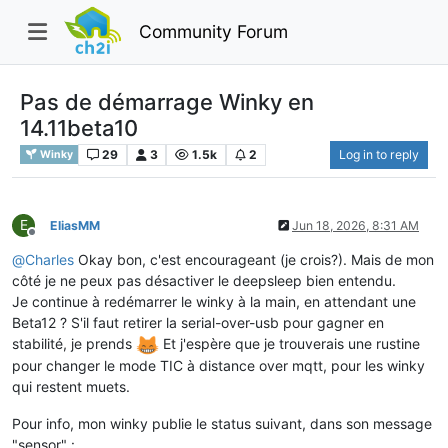
Community Forum
Pas de démarrage Winky en
14.11beta10
29
3
1.5k
2
Log in to reply
Winky
E
EliasMM
Jun 18, 2026, 8:31 AM
Offline
@
Charles
Okay bon, c'est encourageant (je crois?). Mais de mon
côté je ne peux pas désactiver le deepsleep bien entendu.
Je continue à redémarrer le winky à la main, en attendant une
Beta12 ? S'il faut retirer la serial-over-usb pour gagner en
stabilité, je prends
Et j'espère que je trouverais une rustine
pour changer le mode TIC à distance over mqtt, pour les winky
qui restent muets.
Pour info, mon winky publie le status suivant, dans son message
"sensor" :