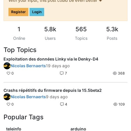
With your input, this post could be even better 💗
Register
Login
1
5.8k
565
5.3k
Online
Users
Topics
Posts
Top Topics
Exploitation des données Linky via le Denky-D4
Nicolas Bernaerts
19 days ago
0
7
368
Crashs répétitifs du firmware depuis la 15.5beta2
Nicolas Bernaerts
9 days ago
0
4
109
Popular Tags
teleinfo
arduino