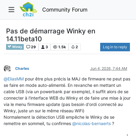
Community Forum
Pas de démarrage Winky en
14.11beta10
29
3
1.5k
2
Log in to reply
Winky
Charles
Jun 4, 2026, 7:44 AM
Offline
@
EliasMM
pour être plus précis la MAJ de firmware ne peut pas
se faire en mode auto-alimenté. En revanche en mettant un
cable USB (via un powerbank par exemple), il suffit alors de se
connecter à l'interface WEB du Winky et de faire une mise à jour
via le menu firmware update (pas besoin d'ordi connecté au
Winky, juste un sur le même réseau WiFi)
Normalement la détection USB empêche le Winky de se
remettre en sommeil, tu confirmes
@
nicolas-bernaerts
?