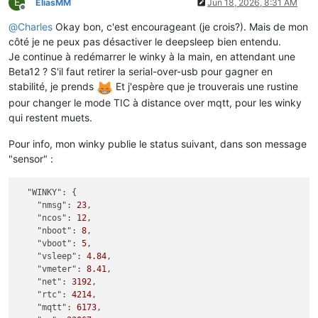
E
EliasMM
Jun 18, 2026, 8:31 AM
Offline
@
Charles
Okay bon, c'est encourageant (je crois?). Mais de mon
côté je ne peux pas désactiver le deepsleep bien entendu.
Je continue à redémarrer le winky à la main, en attendant une
Beta12 ? S'il faut retirer la serial-over-usb pour gagner en
stabilité, je prends
Et j'espère que je trouverais une rustine
pour changer le mode TIC à distance over mqtt, pour les winky
qui restent muets.
Pour info, mon winky publie le status suivant, dans son message
"sensor" :
"WINKY":
 {

"nmsg":
23
,

"ncos":
12
,

"nboot":
8
,

"vboot":
5
,

"vsleep":
4.84
,

"vmeter":
8.41
,

"net":
3192
,

"rtc":
4214
,

"mqtt":
6173
,
