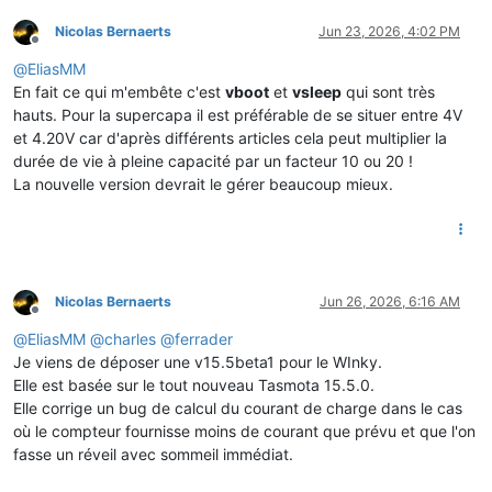
Nicolas Bernaerts
Jun 23, 2026, 4:02 PM
Offline
@
EliasMM
En fait ce qui m'embête c'est
vboot
et
vsleep
qui sont très
hauts. Pour la supercapa il est préférable de se situer entre 4V
et 4.20V car d'après différents articles cela peut multiplier la
durée de vie à pleine capacité par un facteur 10 ou 20 !
La nouvelle version devrait le gérer beaucoup mieux.
Nicolas Bernaerts
Jun 26, 2026, 6:16 AM
Offline
@
EliasMM
@
charles
@
ferrader
Je viens de déposer une v15.5beta1 pour le WInky.
Elle est basée sur le tout nouveau Tasmota 15.5.0.
Elle corrige un bug de calcul du courant de charge dans le cas
où le compteur fournisse moins de courant que prévu et que l'on
fasse un réveil avec sommeil immédiat.