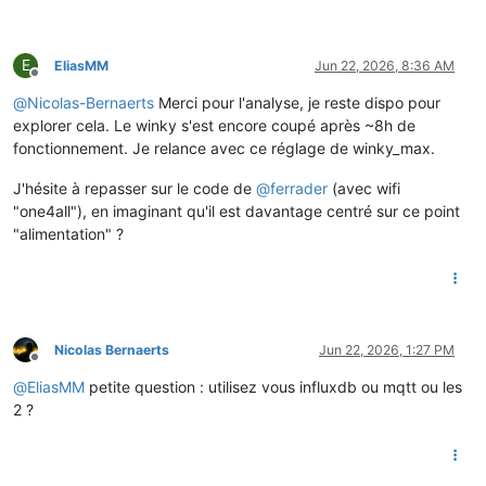
E
EliasMM
Jun 22, 2026, 8:36 AM
Offline
@
Nicolas-Bernaerts
Merci pour l'analyse, je reste dispo pour
explorer cela. Le winky s'est encore coupé après ~8h de
fonctionnement. Je relance avec ce réglage de winky_max.
J'hésite à repasser sur le code de
@
ferrader
(avec wifi
"one4all"), en imaginant qu'il est davantage centré sur ce point
"alimentation" ?
Nicolas Bernaerts
Jun 22, 2026, 1:27 PM
Offline
@
EliasMM
petite question : utilisez vous influxdb ou mqtt ou les
2 ?