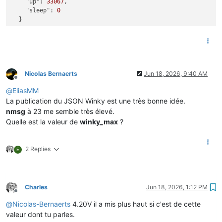
"up":
33067
,

"sleep":
0
Nicolas Bernaerts
Jun 18, 2026, 9:40 AM
Offline
@
EliasMM
La publication du JSON Winky est une très bonne idée.
nmsg
à 23 me semble très élevé.
Quelle est la valeur de
winky_max
?
2 Replies
E
Charles
Jun 18, 2026, 1:12 PM
Offline
@
Nicolas-Bernaerts
4.20V il a mis plus haut si c'est de cette
valeur dont tu parles.