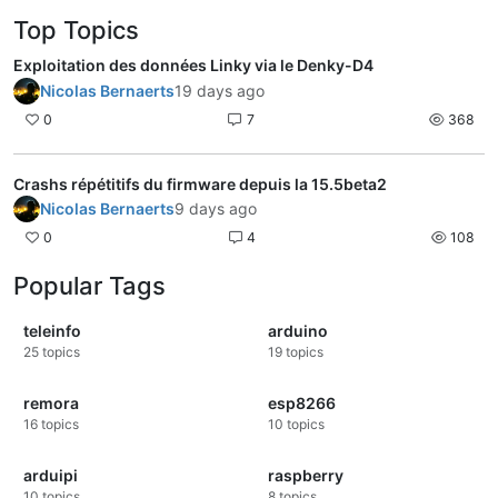
Top Topics
Exploitation des données Linky via le Denky-D4
Nicolas Bernaerts
19 days ago
0
7
368
Crashs répétitifs du firmware depuis la 15.5beta2
Nicolas Bernaerts
9 days ago
0
4
108
Popular Tags
teleinfo
arduino
25
topics
19
topics
remora
esp8266
16
topics
10
topics
arduipi
raspberry
10
topics
8
topics