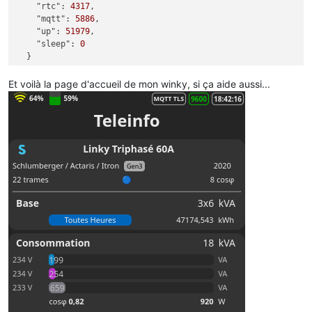
"rtc":
4317
,

"mqtt":
5886
,

"up":
51979
,

"sleep":
0
Et voilà la page d'accueil de mon winky, si ça aide aussi...