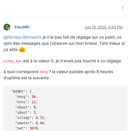
E
EliasMM
Jun 18, 2026, 4:43 PM
Offline
@
Nicolas-Bernaerts
je n'ai pas fait de réglage sur ce point, ce
sont des messages que j'observe sur mon broker. Tant mieux si
ça aide
est à la valeur 0, je n'avais pas touché à ce réglage.
winky_max
à quoi correspond
? la valeur publiée après 8 heures
nmsg
d'uptime est la suivante :
"WINKY":
 {

"nmsg":
36
,

"ncos":
12
,

"nboot":
9
,

"vboot":
5
,

"vsleep":
4.73
,

"vmeter":
8.44
,

"net":
3076
,
