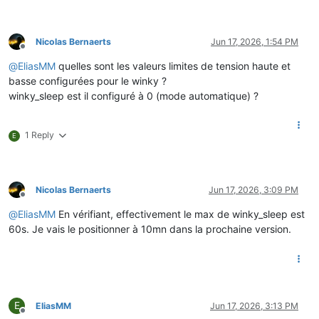
Nicolas Bernaerts
Jun 17, 2026, 1:54 PM
Offline
@
EliasMM
quelles sont les valeurs limites de tension haute et
basse configurées pour le winky ?
winky_sleep est il configuré à 0 (mode automatique) ?
1 Reply
E
Nicolas Bernaerts
Jun 17, 2026, 3:09 PM
Offline
@
EliasMM
En vérifiant, effectivement le max de winky_sleep est
60s. Je vais le positionner à 10mn dans la prochaine version.
E
EliasMM
Jun 17, 2026, 3:13 PM
Offline