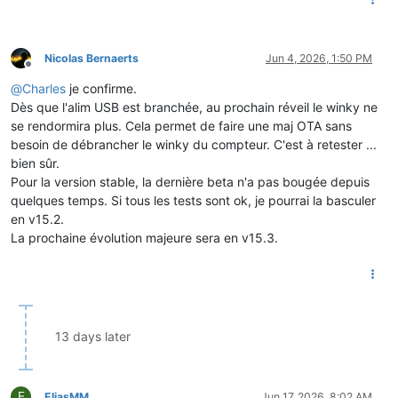
Nicolas Bernaerts
Jun 4, 2026, 1:50 PM
Offline
@
Charles
je confirme.
Dès que l'alim USB est branchée, au prochain réveil le winky ne
se rendormira plus. Cela permet de faire une maj OTA sans
besoin de débrancher le winky du compteur. C'est à retester ...
bien sûr.
Pour la version stable, la dernière beta n'a pas bougée depuis
quelques temps. Si tous les tests sont ok, je pourrai la basculer
en v15.2.
La prochaine évolution majeure sera en v15.3.
13 days later
E
EliasMM
Jun 17, 2026, 8:02 AM