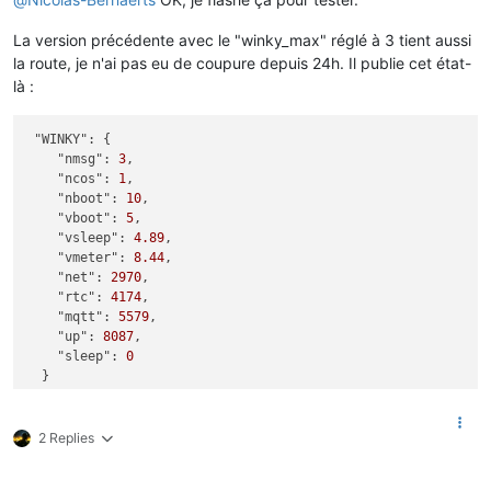
La version précédente avec le "winky_max" réglé à 3 tient aussi
la route, je n'ai pas eu de coupure depuis 24h. Il publie cet état-
là :
"WINKY":
 {

"nmsg":
3
,

"ncos":
1
,

"nboot":
10
,

"vboot":
5
,

"vsleep":
4.89
,

"vmeter":
8.44
,

"net":
2970
,

"rtc":
4174
,

"mqtt":
5579
,

"up":
8087
,

"sleep":
0
2 Replies