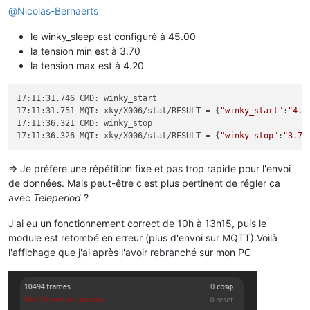
@
Nicolas-Bernaerts
le winky_sleep est configuré à 45.00
la tension min est à 3.70
la tension max est à 4.20
17:11:31.746 CMD: winky_start

17:11:31.751 MQT: xky/X006/stat/RESULT = {
"winky_start"
:
"4.2
17:11:36.321 CMD: winky_stop

17:11:36.326 MQT: xky/X006/stat/RESULT = {
"winky_stop"
:
"3.70
=> Je préfère une répétition fixe et pas trop rapide pour l'envoi
de données. Mais peut-être c'est plus pertinent de régler ca
avec
Teleperiod
?
J'ai eu un fonctionnement correct de 10h à 13h15, puis le
module est retombé en erreur (plus d'envoi sur MQTT).Voilà
l'affichage que j'ai après l'avoir rebranché sur mon PC