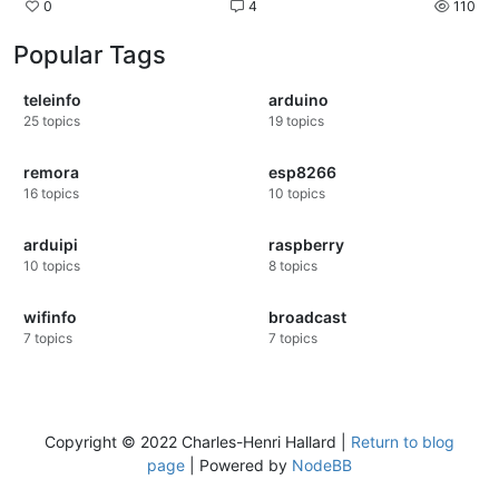
0
4
110
Popular Tags
teleinfo
arduino
25
topics
19
topics
remora
esp8266
16
topics
10
topics
arduipi
raspberry
10
topics
8
topics
wifinfo
broadcast
7
topics
7
topics
Copyright © 2022 Charles-Henri Hallard |
Return to blog
page
| Powered by
NodeBB