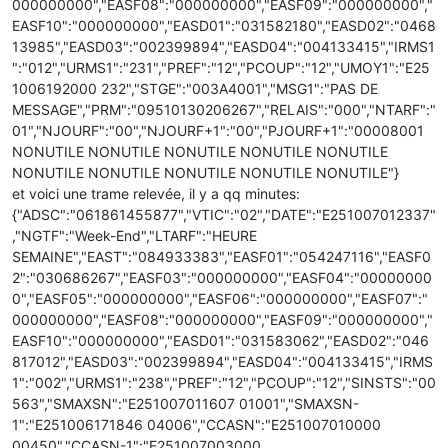
000000000","EASF08":"000000000","EASF09":"000000000","
EASF10":"000000000","EASD01":"031582180","EASD02":"0468
13985","EASD03":"002399894","EASD04":"004133415","IRMS1
":"012","URMS1":"231","PREF":"12","PCOUP":"12","UMOY1":"E25
1006192000 232","STGE":"003A4001","MSG1":"PAS DE
MESSAGE","PRM":"09510130206267","RELAIS":"000","NTARF":"
01","NJOURF":"00","NJOURF+1":"00","PJOURF+1":"00008001
NONUTILE NONUTILE NONUTILE NONUTILE NONUTILE
NONUTILE NONUTILE NONUTILE NONUTILE NONUTILE"}
et voici une trame relevée, il y a qq minutes:
{"ADSC":"061861455877","VTIC":"02","DATE":"E251007012337"
,"NGTF":"Week-End","LTARF":"HEURE
SEMAINE","EAST":"084933383","EASF01":"054247116","EASF0
2":"030686267","EASF03":"000000000","EASF04":"00000000
0","EASF05":"000000000","EASF06":"000000000","EASF07":"
000000000","EASF08":"000000000","EASF09":"000000000","
EASF10":"000000000","EASD01":"031583062","EASD02":"046
817012","EASD03":"002399894","EASD04":"004133415","IRMS
1":"002","URMS1":"238","PREF":"12","PCOUP":"12","SINSTS":"00
563","SMAXSN":"E251007011607 01001","SMAXSN-
1":"E251006171846 04006","CCASN":"E251007010000
00450","CCASN-1":"E251007003000