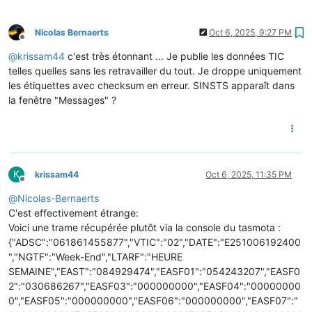
Nicolas Bernaerts
Oct 6, 2025, 9:27 PM
Offline
@
krissam44
c'est très étonnant ... Je publie les données TIC
telles quelles sans les retravailler du tout. Je droppe uniquement
les étiquettes avec checksum en erreur. SINSTS apparaît dans
la fenêtre "Messages" ?
K
krissam44
Oct 6, 2025, 11:35 PM
Offline
@
Nicolas-Bernaerts
C'est effectivement étrange:
Voici une trame récupérée plutôt via la console du tasmota :
{"ADSC":"061861455877","VTIC":"02","DATE":"E251006192400
","NGTF":"Week-End","LTARF":"HEURE
SEMAINE","EAST":"084929474","EASF01":"054243207","EASF0
2":"030686267","EASF03":"000000000","EASF04":"00000000
0","EASF05":"000000000","EASF06":"000000000","EASF07":"