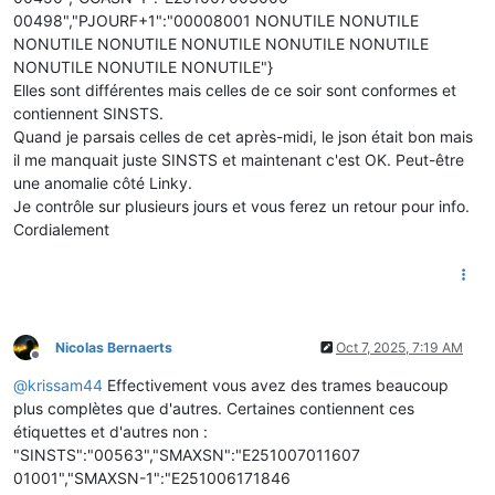
00498","PJOURF+1":"00008001 NONUTILE NONUTILE
NONUTILE NONUTILE NONUTILE NONUTILE NONUTILE
NONUTILE NONUTILE NONUTILE"}
Elles sont différentes mais celles de ce soir sont conformes et
contiennent SINSTS.
Quand je parsais celles de cet après-midi, le json était bon mais
il me manquait juste SINSTS et maintenant c'est OK. Peut-être
une anomalie côté Linky.
Je contrôle sur plusieurs jours et vous ferez un retour pour info.
Cordialement
Nicolas Bernaerts
Oct 7, 2025, 7:19 AM
Offline
@
krissam44
Effectivement vous avez des trames beaucoup
plus complètes que d'autres. Certaines contiennent ces
étiquettes et d'autres non :
"SINSTS":"00563","SMAXSN":"E251007011607
01001","SMAXSN-1":"E251006171846