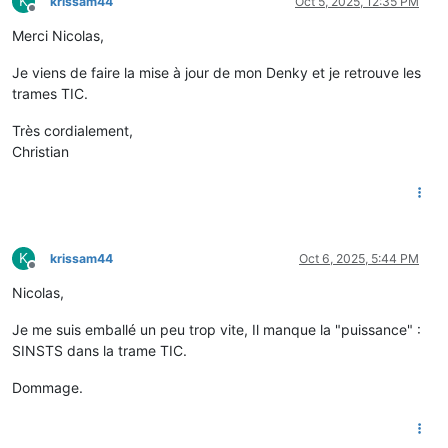
K
krissam44
Oct 5, 2025, 12:35 PM
Offline
Merci Nicolas,
Je viens de faire la mise à jour de mon Denky et je retrouve les
trames TIC.
Très cordialement,
Christian
K
krissam44
Oct 6, 2025, 5:44 PM
Offline
Nicolas,
Je me suis emballé un peu trop vite, Il manque la "puissance" :
SINSTS dans la trame TIC.
Dommage.