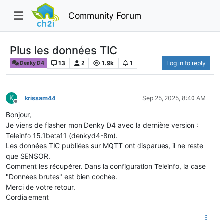
Community Forum
Plus les données TIC
13
2
1.9k
1
Log in to reply
Denky D4
K
krissam44
Sep 25, 2025, 8:40 AM
Offline
Bonjour,
Je viens de flasher mon Denky D4 avec la dernière version :
Teleinfo 15.1beta11 (denkyd4-8m).
Les données TIC publiées sur MQTT ont disparues, il ne reste
que SENSOR.
Comment les récupérer. Dans la configuration Teleinfo, la case
"Données brutes" est bien cochée.
Merci de votre retour.
Cordialement