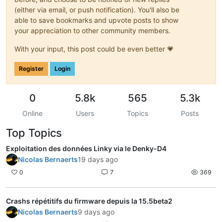
(either via email, or push notification). You'll also be
able to save bookmarks and upvote posts to show
your appreciation to other community members.
With your input, this post could be even better 💗
Register
Login
0
5.8k
565
5.3k
Online
Users
Topics
Posts
Top Topics
Exploitation des données Linky via le Denky-D4
Nicolas Bernaerts
19 days ago
0
7
369
Crashs répétitifs du firmware depuis la 15.5beta2
Nicolas Bernaerts
9 days ago