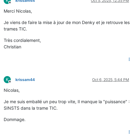
K
krissam44
Oct 5, 2025, 12:35 PM
Offline
Merci Nicolas,
Je viens de faire la mise à jour de mon Denky et je retrouve les
trames TIC.
Très cordialement,
Christian
K
krissam44
Oct 6, 2025, 5:44 PM
Offline
Nicolas,
Je me suis emballé un peu trop vite, Il manque la "puissance" :
SINSTS dans la trame TIC.
Dommage.