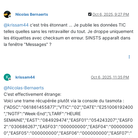
Nicolas Bernaerts
Oct 6, 2025, 9:27 PM
Offline
@
krissam44
c'est très étonnant ... Je publie les données TIC
telles quelles sans les retravailler du tout. Je droppe uniquement
les étiquettes avec checksum en erreur. SINSTS apparaît dans
la fenêtre "Messages" ?
K
krissam44
Oct 6, 2025, 11:35 PM
Offline
@
Nicolas-Bernaerts
C'est effectivement étrange:
Voici une trame récupérée plutôt via la console du tasmota :
{"ADSC":"061861455877","VTIC":"02","DATE":"E251006192400
","NGTF":"Week-End","LTARF":"HEURE
SEMAINE","EAST":"084929474","EASF01":"054243207","EASF0
2":"030686267","EASF03":"000000000","EASF04":"00000000
0","EASF05":"000000000","EASF06":"000000000","EASF07":"