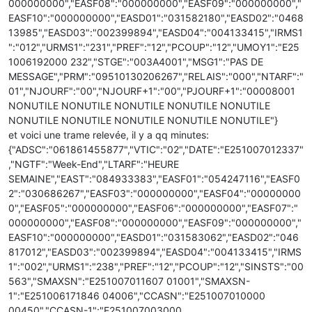
000000000","EASF08":"000000000","EASF09":"000000000","
EASF10":"000000000","EASD01":"031582180","EASD02":"0468
13985","EASD03":"002399894","EASD04":"004133415","IRMS1
":"012","URMS1":"231","PREF":"12","PCOUP":"12","UMOY1":"E25
1006192000 232","STGE":"003A4001","MSG1":"PAS DE
MESSAGE","PRM":"09510130206267","RELAIS":"000","NTARF":"
01","NJOURF":"00","NJOURF+1":"00","PJOURF+1":"00008001
NONUTILE NONUTILE NONUTILE NONUTILE NONUTILE
NONUTILE NONUTILE NONUTILE NONUTILE NONUTILE"}
et voici une trame relevée, il y a qq minutes:
{"ADSC":"061861455877","VTIC":"02","DATE":"E251007012337"
,"NGTF":"Week-End","LTARF":"HEURE
SEMAINE","EAST":"084933383","EASF01":"054247116","EASF0
2":"030686267","EASF03":"000000000","EASF04":"00000000
0","EASF05":"000000000","EASF06":"000000000","EASF07":"
000000000","EASF08":"000000000","EASF09":"000000000","
EASF10":"000000000","EASD01":"031583062","EASD02":"046
817012","EASD03":"002399894","EASD04":"004133415","IRMS
1":"002","URMS1":"238","PREF":"12","PCOUP":"12","SINSTS":"00
563","SMAXSN":"E251007011607 01001","SMAXSN-
1":"E251006171846 04006","CCASN":"E251007010000
00450","CCASN-1":"E251007003000