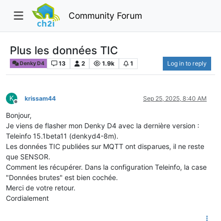
Community Forum
Plus les données TIC
13
2
1.9k
1
Log in to reply
Denky D4
K
krissam44
Sep 25, 2025, 8:40 AM
Offline
Bonjour,
Je viens de flasher mon Denky D4 avec la dernière version :
Teleinfo 15.1beta11 (denkyd4-8m).
Les données TIC publiées sur MQTT ont disparues, il ne reste
que SENSOR.
Comment les récupérer. Dans la configuration Teleinfo, la case
"Données brutes" est bien cochée.
Merci de votre retour.
Cordialement