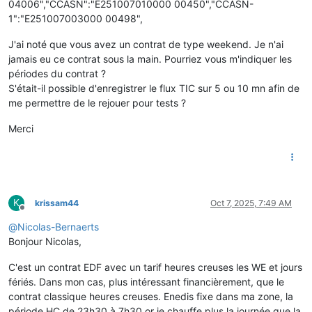
04006","CCASN":"E251007010000 00450","CCASN-
1":"E251007003000 00498",
J'ai noté que vous avez un contrat de type weekend. Je n'ai
jamais eu ce contrat sous la main. Pourriez vous m'indiquer les
périodes du contrat ?
S'était-il possible d'enregistrer le flux TIC sur 5 ou 10 mn afin de
me permettre de le rejouer pour tests ?
Merci
K
krissam44
Oct 7, 2025, 7:49 AM
Offline
@
Nicolas-Bernaerts
Bonjour Nicolas,
C'est un contrat EDF avec un tarif heures creuses les WE et jours
fériés. Dans mon cas, plus intéressant financièrement, que le
contrat classique heures creuses. Enedis fixe dans ma zone, la
période HC de 23h30 à 7h30,or je chauffe plus la journée que la