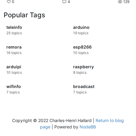
0
4
129
Popular Tags
teleinfo
arduino
25
topics
19
topics
remora
esp8266
16
topics
10
topics
arduipi
raspberry
10
topics
8
topics
wifinfo
broadcast
7
topics
7
topics
Copyright © 2022 Charles-Henri Hallard |
Return to blog
page
| Powered by
NodeBB