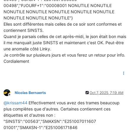
00498","PJOURF+1":"00008001 NONUTILE NONUTILE
NONUTILE NONUTILE NONUTILE NONUTILE NONUTILE
NONUTILE NONUTILE NONUTILE"}
Elles sont différentes mais celles de ce soir sont conformes et
contiennent SINSTS.
Quand je parsais celles de cet après-midi, le json était bon mais
il me manquait juste SINSTS et maintenant c'est OK. Peut-être
une anomalie côté Linky.
Je contrôle sur plusieurs jours et vous ferez un retour pour info.
Cordialement
Nicolas Bernaerts
Oct 7, 2025, 7:19 AM
Offline
@
krissam44
Effectivement vous avez des trames beaucoup
plus complètes que d'autres. Certaines contiennent ces
étiquettes et d'autres non :
"SINSTS":"00563","SMAXSN":"E251007011607
01001","SMAXSN-1":"E251006171846