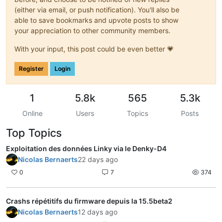
(either via email, or push notification). You'll also be
able to save bookmarks and upvote posts to show
your appreciation to other community members.
With your input, this post could be even better 💗
Register
Login
1
5.8k
565
5.3k
Online
Users
Topics
Posts
Top Topics
Exploitation des données Linky via le Denky-D4
Nicolas Bernaerts
22 days ago
0
7
374
Crashs répétitifs du firmware depuis la 15.5beta2
Nicolas Bernaerts
12 days ago