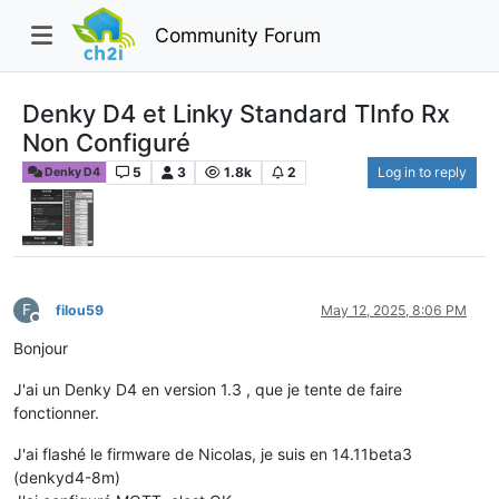
Community Forum
Denky D4 et Linky Standard TInfo Rx
Non Configuré
5
3
1.8k
2
Log in to reply
Denky D4
F
filou59
May 12, 2025, 8:06 PM
Offline
Bonjour
J'ai un Denky D4 en version 1.3 , que je tente de faire
fonctionner.
J'ai flashé le firmware de Nicolas, je suis en 14.11beta3
(denkyd4-8m)