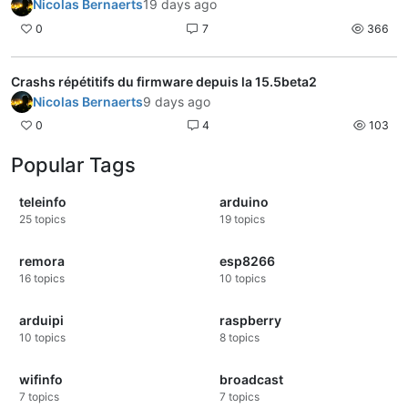
Nicolas Bernaerts
19 days ago
0
7
366
Crashs répétitifs du firmware depuis la 15.5beta2
Nicolas Bernaerts
9 days ago
0
4
103
Popular Tags
teleinfo
arduino
25
topics
19
topics
remora
esp8266
16
topics
10
topics
arduipi
raspberry
10
topics
8
topics
wifinfo
broadcast
7
topics
7
topics