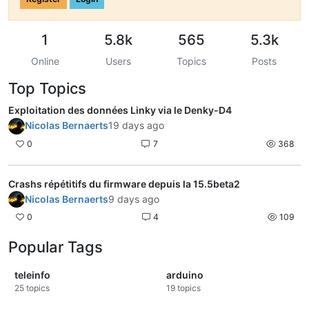
1
5.8k
565
5.3k
Online
Users
Topics
Posts
Top Topics
Exploitation des données Linky via le Denky-D4
Nicolas Bernaerts
19 days ago
0
7
368
Crashs répétitifs du firmware depuis la 15.5beta2
Nicolas Bernaerts
9 days ago
0
4
109
Popular Tags
teleinfo
arduino
25
topics
19
topics