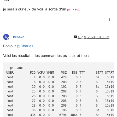
je serais curieux de voir la sortie d'un
ps -aux
K
kenavo
Aug 9, 2024, 1:43 PM
Offline
Bonjour
@
Charles
Voici les résultats des commandes ps -aux et top :
~ ps -aux

USER         PID %CPU %MEM    VSZ   RSS TTY      STAT START  
root           1  0.0  0.0    424     0 ?        Ss   15:19  
root          16  0.0  0.0    208     0 ?        S    15:19  
root          19  0.0  0.0    192     0 ?        Ss   15:19 
root          25  0.0  0.0    208     0 ?        S    15:19  
root          26  0.0  0.0    208     0 ?        S    15:19  
root          27  0.0  0.0    208     0 ?        S    15:19  
root          28  0.0  0.0    208     0 ?        S    15:19  
root          36  0.0  0.0    196     0 ?        Ss   15:19 
root         336  0.0  0.1   6796  4864 ?        Ss   15:19  