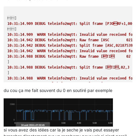
10:31:14.909 DEBUG teleinfo2mqtt: Split frame [PJORF+1,0
10:31:14.909  WARN teleinfo2mqtt: Invalid value received 
10:31:14.942  WARN teleinfo2mqtt: Invalid value received for
10:31:14.988 DEBUG teleinfo2mqtt: Split frame [TI,02,J
10:31:14.988  WARN teleinfo2mqtt: Invalid value received fo
du cou ça me fait souvent du 0 en soutiré par exemple
10:31:15.036 DEBUG teleinfo2mqtt: Split frame [DATE,E2408251
10:31:15.036 DEBUG teleinfo2mqtt: Value for label DATE = 
10:31:15.036 DEBUG teleinfo2mqtt: Frame parsed [[object Obje
10:31:15.085 DEBUG teleinfo2mqtt: Split frame [NGTF     BA
si vous avez des idées car la je seche je vais peut essayer