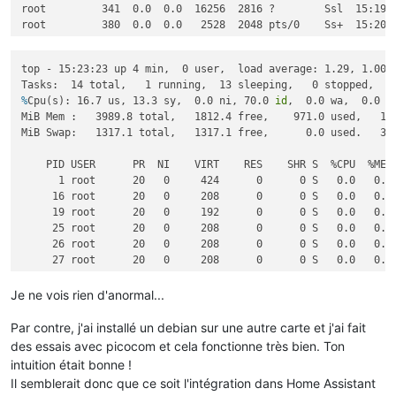
root         341  0.0  0.0  16256  2816 ?        Ssl  15:19 
root         380  0.0  0.0   2528  2048 pts/0    Ss+  15:20  
root         383  0.0  0.0   3016  2180 ?        S    15:20  
root         387  0.8  0.1   5540  4272 pts/1    Ss   15:20  
top - 15:23:23 up 4 min,  0 user,  load average: 1.29, 1.00, 
%
Cpu(s): 16.7 us, 13.3 sy,  0.0 ni, 70.0 
id
,  0.0 wa,  0.0 h
MiB Mem :   3989.8 total,   1812.4 free,    971.0 used,   126
MiB Swap:   1317.1 total,   1317.1 free,      0.0 used.   301
    PID USER      PR  NI    VIRT    RES    SHR S  %CPU  %MEM
      1 root      20   0     424      0      0 S   0.0   0.0
     16 root      20   0     208      0      0 S   0.0   0.0
     19 root      20   0     192      0      0 S   0.0   0.0
     25 root      20   0     208      0      0 S   0.0   0.0
     26 root      20   0     208      0      0 S   0.0   0.0
     27 root      20   0     208      0      0 S   0.0   0.0
     28 root      20   0     208      0      0 S   0.0   0.0
     36 root      20   0     196      0      0 S   0.0   0.0
Je ne vois rien d'anormal...
    336 root      20   0    6796   4864   4096 S   0.0   0.1
    341 root      20   0   16256   2816   2432 S   0.0   0.1
Par contre, j'ai installé un debian sur une autre carte et j'ai fait
    380 root      20   0    2528   2048   1664 S   0.0   0.1
des essais avec picocom et cela fonctionne très bien. Ton
    383 root      20   0    3188   2308   1536 S   0.0   0.1
intuition était bonne !
    387 root      20   0    5540   4272   2304 S   0.0   0.1
Il semblerait donc que ce soit l'intégration dans Home Assistant