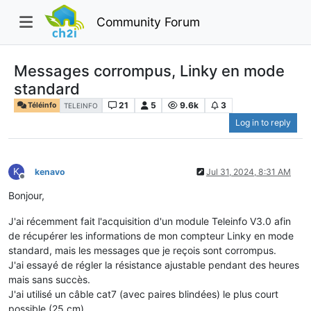
Community Forum
Messages corrompus, Linky en mode
standard
21
5
9.6k
3
Téléinfo
TELEINFO
Log in to reply
K
kenavo
Jul 31, 2024, 8:31 AM
Offline
Bonjour,
J'ai récemment fait l'acquisition d'un module Teleinfo V3.0 afin
de récupérer les informations de mon compteur Linky en mode
standard, mais les messages que je reçois sont corrompus.
J'ai essayé de régler la résistance ajustable pendant des heures
mais sans succès.
J'ai utilisé un câble cat7 (avec paires blindées) le plus court
possible (25 cm).