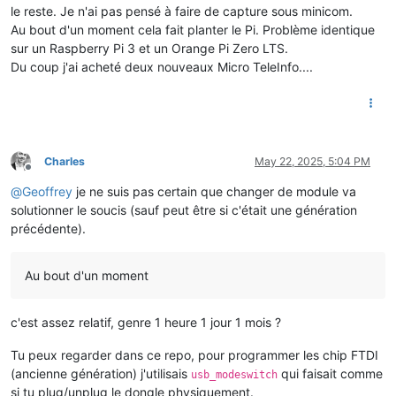
le reste. Je n'ai pas pensé à faire de capture sous minicom.
10:31:15.298 DEBUG teleinfo2mqtt: Split frame [EAS03,00065
Au bout d'un moment cela fait planter le Pi. Problème identique
sur un Raspberry Pi 3 et un Orange Pi Zero LTS.
10:31:15.298  WARN teleinfo2mqtt: Invalid value received for
Du coup j'ai acheté deux nouveaux Micro TeleInfo....
10:31:15.341 DEBUG teleinfo2mqtt: Split frame [EASF04,002341
10:31:15.341 DEBUG teleinfo2mqtt: Value for label EASF04 = 0
10:31:15.341 DEBUG teleinfo2mqtt: Frame parsed [[object Obje
Charles
May 22, 2025, 5:04 PM
Offline
10:31:15.384 DEBUG teleinfo2mqtt: Split frame [EASF05,000000
@
Geoffrey
je ne suis pas certain que changer de module va
10:31:15.385 DEBUG teleinfo2mqtt: Value for label EASF05 = 0
solutionner le soucis (sauf peut être si c'était une génération
10:31:15.385 DEBUG teleinfo2mqtt: Frame parsed [[object Obje
précédente).
10:31:15.427 DEBUG telei
10:31:15.427 DEBUG teleinfo2mqtt: Split frame [EASF06,00000
Au bout d'un moment
c'est assez relatif, genre 1 heure 1 jour 1 mois ?
10:31:15.470 DEBUG teleinfo2mqtt: Split frame [AASF0&,00000
Tu peux regarder dans ce repo, pour programmer les chip FTDI
10:31:15.470  WARN teleinfo2mqtt: Invalid value received for
(ancienne génération) j'utilisais
qui faisait comme
usb_modeswitch
si tu plug/unplug le dongle physiquement.