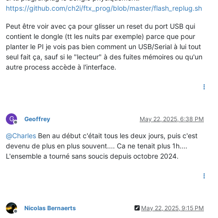
10:31:15.513 DEBUG teleinfo2mqtt: Split frame [ESF08,00000
https://github.com/ch2i/ftx_prog/blob/master/flash_replug.sh
10:31:15.513  WARN teleinfo2mqtt: Invalid value received for
Peut être voir avec ça pour glisser un reset du port USB qui
contient le dongle (tt les nuits par exemple) parce que pour
planter le PI je vois pas bien comment un USB/Serial à lui tout
10:31:15.556 DEBUG teleinfo2mqtt: Split frame [EASF09,000000
seul fait ça, sauf si le "lecteur" à des fuites mémoires ou qu'un
autre process accède à l'interface.
10:31:15.556 DEBUG teleinfo2mqtt: Value for label EASF09 = 0
10:31:15.556 DEBUG teleinfo2mqtt: Frame parsed [[object Obje
10:31:15.599 DEBUG teleinfo2mqtt: Split frame [EASF1000000
G
Geoffrey
May 22, 2025, 6:38 PM
Offline
@
Charles
Ben au début c'était tous les deux jours, puis c'est
devenu de plus en plus souvent.... Ca ne tenait plus 1h....
10:31:15.643 DEBUG teleinfo2mqtt: Split frame [EAS01,0420915
L'ensemble a tourné sans soucis depuis octobre 2024.
10:31:15.643  WARN teleinfo2mqtt: Invalid value received for
10:31:15.686 DEBUG teleinfo2mqtt: Split frame [ASD02,02106
10:31:15.686  WARN teleinfo2mqtt: Invalid value received for
10:31:15.730 DEBUG telei
Nicolas Bernaerts
May 22, 2025, 9:15 PM
Offline