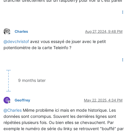
brancher directement sur un raspberry pour voir si c'est pareil
10:31:15.126 DEBUG teleinfo2mqtt: Split frame [LTRF,     B
Charles
Aug 27, 2024, 9:48 PM
10:31:15.126  WARN teleinfo2mqtt: Invalid value received for
Offline
@
devchristof
avez vous essayé de jouer avec le petit
potentiomètre de la carte Teleinfo ?
10:31:15.169 DEBUG teleinfo2mqtt: Split frame [EAST,08090537
10:31:15.169 DEBUG teleinfo2mqtt: Value for label EAST = 080
10:31:15.169 DEBUG teleinfo2mqtt: Frame parsed [[object Obje
9 months later
10:31:15.212 DEBUG teleinfo2mqtt: Split frame [EASF01,074831
10:31:15.212 DEBUG teleinfo2mqtt: Value for label EASF01 = 0
10:31:15.212 DEBUG teleinfo2mqtt: Frame parsed [[object Obje
G
Geoffrey
May 22, 2025, 4:34 PM
Offline
@
Charles
Même problème ici mais en mode historique. Les
10:31:15.255 DEBUG teleinfo2mqtt: Split frame [ASF02,00707
données sont corrompus. Souvent les dernières lignes sont
répétées plusieurs fois. Ou bien elles se chevauchent. Par
10:31:15.255  WARN teleinfo2mqtt: Invalid value received for
exemple le numéro de série du linky se retrouvent "bouffé" par