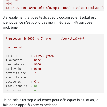
r]

`
Vn@A



J'ai également fait des tests avec picocom et le résultat est
,C
4
identique, ce n'est donc pas mon intégration HA qui pose
2
DcVLD((k $
4
f!}BHin
4

4
problème :
13
:
32
:
01
.
497
  WARN teleinfo2mqtt: Corrupted line received [
4
!B
y
 mABD(A@iB @mBb
_
13
:
32
:
02
.
110
  WARN teleinfo2mqtt: Corrupted line received [
2
**picocom
-b
9600
-d
7
-p
e
-f
n
/dev/ttyACM0**
`

4
picocom
v3.1
port is        :
/dev/ttyACM0
flowcontrol    :
none
baudrate is    :
9600
parity is      :
even
databits are   :
7
stopbits are   :
1
escape is      :
C-a
local echo is  :
no
noinit is      :
no
noreset is     :
no
hangup is      :
no
Je ne sais plus trop quoi tenter pour débloquer la situation, je
nolock is      :
no
fais donc appel à votre expérience !