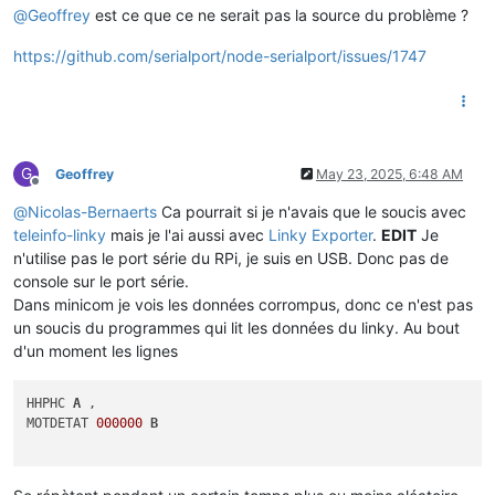
@
Geoffrey
est ce que ce ne serait pas la source du problème ?
10:31:15.731 DEBUG teleinfo2mqtt: Split frame [EAD03,00704
https://github.com/serialport/node-serialport/issues/1747
10:31:15.771 DEBUG telei
10:31:15.771 DEBUG teleinfo2mqtt: Split frame [EAS04,01469
G
Geoffrey
May 23, 2025, 6:48 AM
Offline
@
Nicolas-Bernaerts
Ca pourrait si je n'avais que le soucis avec
teleinfo-linky
mais je l'ai aussi avec
Linky Exporter
.
EDIT
Je
10:31:15.812 DEBUG teleinfo2mqtt: Split frame [AIT,0068675
n'utilise pas le port série du RPi, je suis en USB. Donc pas de
console sur le port série.
10:31:15.812  WARN teleinfo2mqtt: Invalid value received for
Dans minicom je vois les données corrompus, donc ce n'est pas
un soucis du programmes qui lit les données du linky. Au bout
10:31:15.853 DEBUG teleinfo2mqtt: Split frame [ER ,0051738
d'un moment les lignes
10:31:15.853  WARN teleinfo2mqtt: Invalid value received for
HHPHC 
A
 ,

MOTDETAT 
000000
B