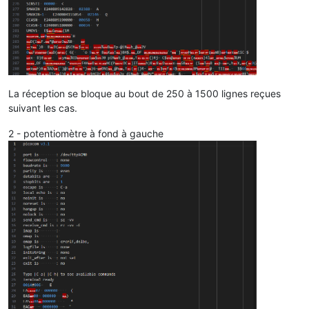
SMAXIN	E240718133125	02090	0

SMAXIN-1	E240717154518	02056	X

CCASN	E240718170000	00000	6

CCASN-1	E240718160000	00000	S

UMOY1	E

M@	TIIl	$4

La réception se bloque au bout de 250 à 1500 lignes reçues
suivant les cas.
2 - potentiomètre à fond à gauche