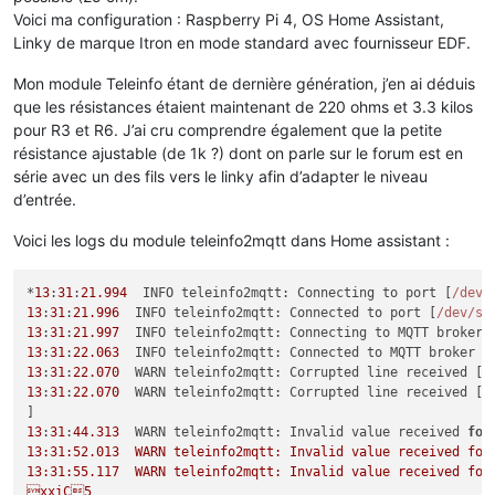
Voici ma configuration : Raspberry Pi 4, OS Home Assistant,
Linky de marque Itron en mode standard avec fournisseur EDF.
Mon module Teleinfo étant de dernière génération, j’en ai déduis
que les résistances étaient maintenant de 220 ohms et 3.3 kilos
pour R3 et R6. J’ai cru comprendre également que la petite
résistance ajustable (de 1k ?) dont on parle sur le forum est en
série avec un des fils vers le linky afin d’adapter le niveau
d’entrée.
Voici les logs du module teleinfo2mqtt dans Home assistant :
*
13
:
31
:
21.994
  INFO teleinfo2mqtt: Connecting to port [
/dev/
13
:
31
:
21.996
  INFO teleinfo2mqtt: Connected to port [
/dev/s
e
13
:
31
:
21.997
  INFO teleinfo2mqtt: Connecting to MQTT broker 
13
:
31
:
22.063
  INFO teleinfo2mqtt: Connected to MQTT broker [
13
:
31
:
22.070
13
:
31
:
22.070
  WARN teleinfo2mqtt: Corrupted line received [
13
:
31
:
44.313
  WARN teleinfo2mqtt: Invalid value received 
for
13:31:52.013  WARN teleinfo2mqtt: Invalid value received fo
13:31:55.117  WARN teleinfo2mqtt: Invalid value receive
xxiC5
