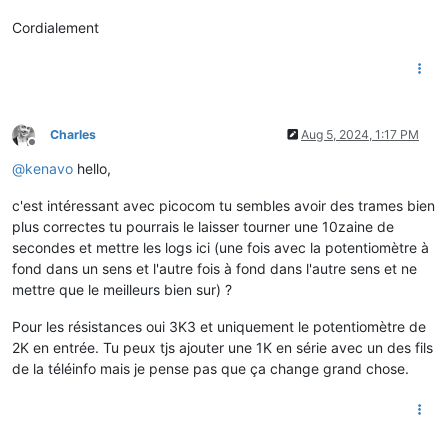
send_cmd is    :
sz
-vv
receive_cmd is :
rz
-vv
-E
Cordialement
imap is        :
omap is        :
emap is        :
crcrlf,delbs,
logfile is     :
none
initstring     :
none
exit_after is  :
not
set
Charles
Aug 5, 2024, 1:17 PM
exit is        :
no
Offline
@
kenavo
hello,
Type
 [
C-a
] [
C-h
] 
to
see
available
commands
Terminal
ready
c'est intéressant avec picocom tu sembles avoir des trames bien
plus correctes tu pourrais le laisser tourner une 10zaine de
secondes et mettre les logs ici (une fois avec la potentiomètre à
@*ELE
NONUTILE
NONUTILE
NONUTILE
NONUTILE
.
fond dans un sens et l'autre fois à fond dans l'autre sens et ne

mettre que le meilleurs bien sur) ?
ADSC
032164170149
3
Pour les résistances oui 3K3 et uniquement le potentiomètre de
VTIC
02
J
DATE
E240718170742
I
2K en entrée. Tu peux tjs ajouter une 1K en série avec un des fils
NGTF
TEMPO
F
de la téléinfo mais je pense pas que ça change grand chose.
LTARF
HP
BLEU
+
EAST
017206278
0
EASF01
013664090
?
EASF02
002727193
B