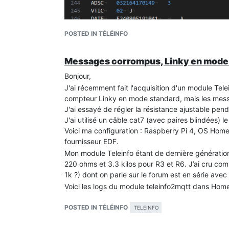
Il semblerait donc que ce soit l'intégration dans
Il va donc falloir que je regarde cela de plus prè
simple et que je n'ai pas beaucoup de paramètres 
POSTED IN TÉLÉINFO
Je te remercie de m'avoir mis sur la voie,
Bonne journée.
Messages corrompus, Linky en mode
Bonjour,
J'ai récemment fait l'acquisition d'un module Tel
compteur Linky en mode standard, mais les mess
J'ai essayé de régler la résistance ajustable pe
J'ai utilisé un câble cat7 (avec paires blindées) l
Voici ma configuration : Raspberry Pi 4, OS Hom
fournisseur EDF.
Mon module Teleinfo étant de dernière génération,
220 ohms et 3.3 kilos pour R3 et R6. J’ai cru co
1k ?) dont on parle sur le forum est en série avec u
Voici les logs du module teleinfo2mqtt dans Home
*13:31:21.994  INFO teleinfo2mqtt: Connecting 
13:31:21.996  INFO teleinfo2mqtt: Connected to
POSTED IN TÉLÉINFO
TELEINFO
13:31:21.997  INFO teleinfo2mqtt: Connecting t
13:31:22.063  INFO teleinfo2mqtt: Connected to