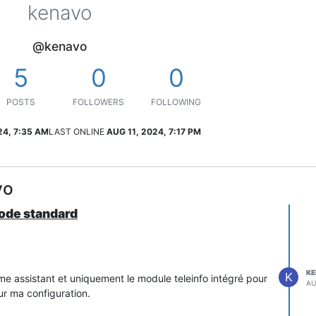
kenavo
@kenavo
5
0
0
POSTS
FOLLOWERS
FOLLOWING
24, 7:35 AM
LAST ONLINE
AUG 11, 2024, 7:17 PM
vo
ode standard
K
K
me assistant et uniquement le module teleinfo intégré pour
AU
ur ma configuration.