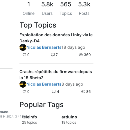
1
5.8k
565
5.3k
Online
Users
Topics
Posts
Top Topics
Exploitation des données Linky via le
Denky-D4
Nicolas Bernaerts
18 days ago
0
7
360
Crashs répétitifs du firmware depuis
la 15.5beta2
Nicolas Bernaerts
8 days ago
0
4
86
Popular Tags
ENAVO
teleinfo
arduino
G 9, 2024, 3:44 PM
25
topics
19
topics