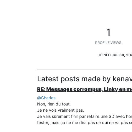
1
PROFILE VIEWS
JOINED
JUL 30, 20
Latest posts made by kena
RE: Messages corrompus, Linky en m
@
Charles
Non, rien du tout.
Je ne vois vraiment pas.
Je vais sûrement finir par refaire une SD avec ho
tester, mais ça ne me dira pas ce qui ne va pas s