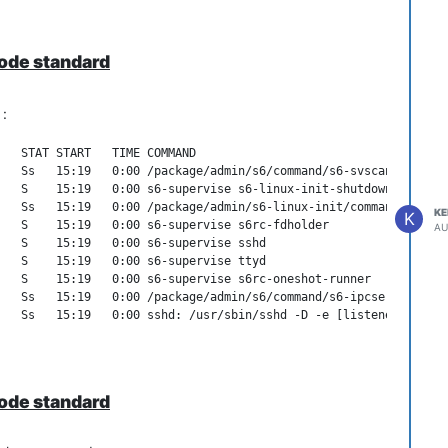
ode standard
 :
   STAT START   TIME COMMAND

   Ss   15:19   0:00 /package/admin/s6/command/s6-svscan -d4 -- 
   S    15:19   0:00 s6-supervise s6-linux-init-shutdownd

   Ss   15:19   0:00 /package/admin/s6-linux-init/command/s6-lin
K
K
   S    15:19   0:00 s6-supervise s6rc-fdholder

AU
   S    15:19   0:00 s6-supervise sshd

   S    15:19   0:00 s6-supervise ttyd

   S    15:19   0:00 s6-supervise s6rc-oneshot-runner

   Ss   15:19   0:00 /package/admin/s6/command/s6-ipcserverd -1 
   Ss   15:19   0:00 sshd: /usr/sbin/sshd -D -e [listener] 0 of 
   Ssl  15:19   0:00 ttyd -d1 -i hassio --writable -p 62795 tmux
   Ss+  15:20   0:00 tmux -u new -A -s homeassistant zsh -l

   S    15:20   0:00 tmux -u new -A -s homeassistant zsh -l

   Ss   15:20   0:00 zsh -l

ode standard
e: 1.29, 1.00, 0.46
