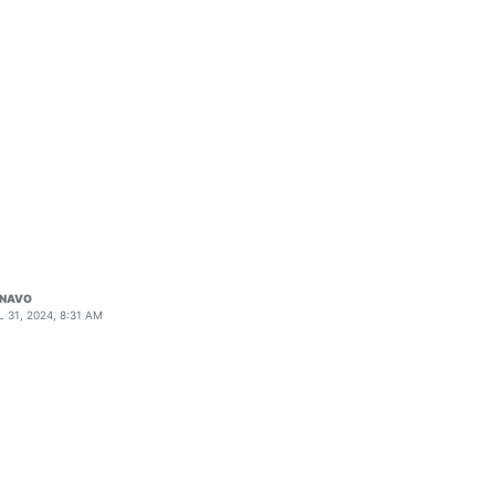
ENAVO
L 31, 2024, 8:31 AM
 with standard TIC mode
