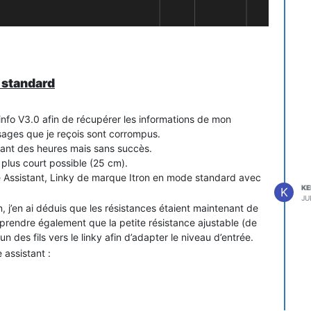
 Home Assistant qui pose problème.
s, mais ce qui me gêne, c'est que cette intégration est assez
sur lesquels je peux jouer.
 standard
einfo V3.0 afin de récupérer les informations de mon
ages que je reçois sont corrompus.
ndant des heures mais sans succès.
e plus court possible (25 cm).
e Assistant, Linky de marque Itron en mode standard avec
K
K
JU
 j’en ai déduis que les résistances étaient maintenant de
mprendre également que la petite résistance ajustable (de
n des fils vers le linky afin d’adapter le niveau d’entrée.
 assistant :
to port [/dev/serial/by-id/usb-CH2i_uTinfo-V3.0_TINFO-2064-if00]
 port [/dev/serial/by-id/usb-CH2i_uTinfo-V3.0_TINFO-2064-if00]

o MQTT broker [mqtt://core-mosquitto:1883]

 MQTT broker [mqtt://core-mosquitto:1883]
