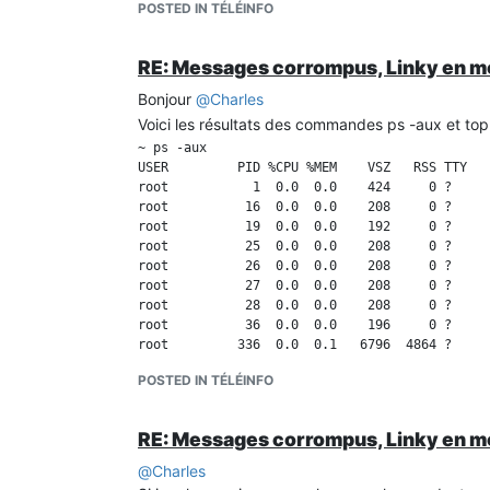
POSTED IN TÉLÉINFO
RE: Messages corrompus, Linky en m
Bonjour
@
Charles
Voici les résultats des commandes ps -aux et top
~ ps -aux

USER         PID %CPU %MEM    VSZ   RSS TTY   
root           1  0.0  0.0    424     0 ?     
root          16  0.0  0.0    208     0 ?     
root          19  0.0  0.0    192     0 ?     
root          25  0.0  0.0    208     0 ?     
root          26  0.0  0.0    208     0 ?     
root          27  0.0  0.0    208     0 ?     
root          28  0.0  0.0    208     0 ?     
root          36  0.0  0.0    196     0 ?     
root         336  0.0  0.1   6796  4864 ?     
root         341  0.0  0.0  16256  2816 ?     
POSTED IN TÉLÉINFO
root         380  0.0  0.0   2528  2048 pts/0 
root         383  0.0  0.0   3016  2180 ?     
root         387  0.8  0.1   5540  4272 pts/1 
RE: Messages corrompus, Linky en m
@
Charles
top - 15:23:23 up 4 min,  0 user,  load averag