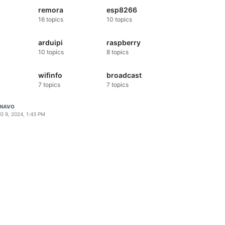
remora
esp8266
16
topics
10
topics
arduipi
raspberry
10
topics
8
topics
wifinfo
broadcast
7
topics
7
topics
/run/service

ux-init-shutdownd -d3 -c /run/s6/base

ENAVO
G 9, 2024, 1:43 PM
-- /package/admin/s6/command/s6-ipcse

10-100 startups

 -u new -A -s homeassistant zsh -l
