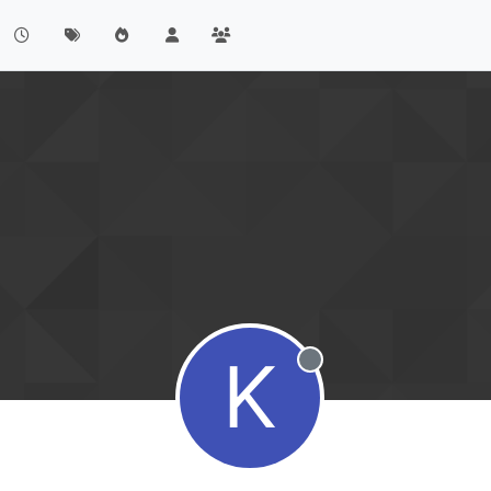
K
Offline