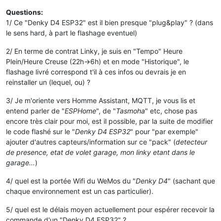
Questions:
1/ Ce "Denky D4 ESP32" est il bien presque "plug&play" ? (dans
le sens hard, à part le flashage eventuel)
2/ En terme de contrat Linky, je suis en "Tempo" Heure
Plein/Heure Creuse (22h->6h) et en mode "Historique", le
flashage livré correspond t'il à ces infos ou devrais je en
reinstaller un (lequel, ou) ?
3/ Je m'oriente vers Homme Assistant, MQTT, je vous lis et
entend parler de "
ESPHome
", de "
Tasmoha
" etc, chose pas
encore très clair pour moi, est il possible, par la suite de modifier
le code flashé sur le "
Denky D4 ESP32
" pour "par exemple"
ajouter d'autres capteurs/information sur ce "pack" (
detecteur
de presence, etat de volet garage, mon linky etant dans le
garage...
)
4/ quel est la portée Wifi du WeMos du "
Denky D4
" (sachant que
chaque environnement est un cas particulier).
5/ quel est le délais moyen actuellement pour espérer recevoir la
commande d'un "Denky D4 ESP32" ?