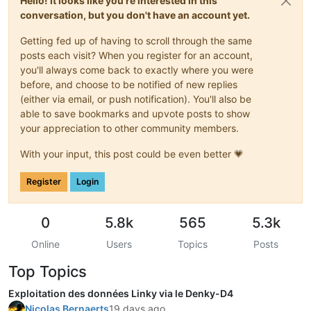
Hello! It looks like you're interested in this
conversation, but you don't have an account yet.
Getting fed up of having to scroll through the same
posts each visit? When you register for an account,
you'll always come back to exactly where you were
before, and choose to be notified of new replies
(either via email, or push notification). You'll also be
able to save bookmarks and upvote posts to show
your appreciation to other community members.
With your input, this post could be even better 💗
Register
Login
0
5.8k
565
5.3k
Online
Users
Topics
Posts
Top Topics
Exploitation des données Linky via le Denky-D4
Nicolas Bernaerts
19 days ago