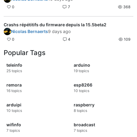
0
7
368
Crashs répétitifs du firmware depuis la 15.5beta2
Nicolas Bernaerts
9 days ago
0
4
109
Popular Tags
teleinfo
arduino
25
topics
19
topics
remora
esp8266
16
topics
10
topics
arduipi
raspberry
10
topics
8
topics
wifinfo
broadcast
7
topics
7
topics