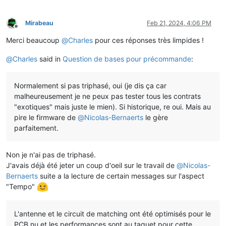
Mirabeau
Feb 21, 2024, 4:06 PM
Offline
Merci beaucoup
@
Charles
pour ces réponses très limpides !
@
Charles
said in
Question de bases pour précommande
:
Normalement si pas triphasé, oui (je dis ça car
malheureusement je ne peux pas tester tous les contrats
"exotiques" mais juste le mien). Si historique, re oui. Mais au
pire le firmware de
@
Nicolas-Bernaerts
le gère
parfaitement.
Non je n'ai pas de triphasé.
J'avais déjà été jeter un coup d'oeil sur le travail de
@
Nicolas-
Bernaerts
suite a la lecture de certain messages sur l'aspect
"Tempo"
L'antenne et le circuit de matching ont été optimisés pour le
PCB nu et les performances sont au taquet pour cette