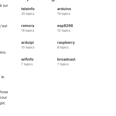
é sur
teleinfo
arduino
25
topics
19
topics
remora
esp8266
c'est
16
topics
10
topics
arduipi
raspberry
10
topics
8
topics
ino.
wifinfo
broadcast
7
topics
7
topics
 le
chose
 pour
age,