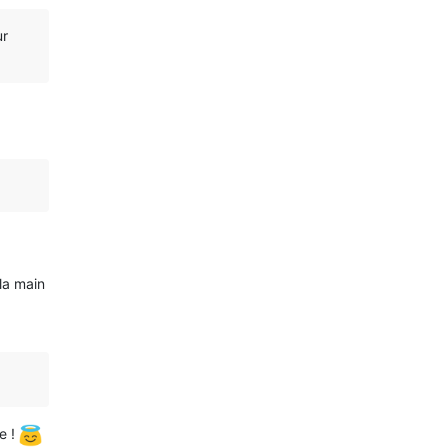
ur
 la main
e !