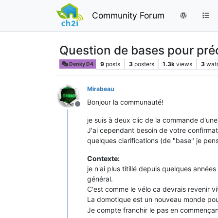
Community Forum
Question de bases pour p
9
posts
3
posters
1.3k
views
3
wat
Denky D4
Mirabeau
Bonjour la communauté!
Offline
je suis à deux clic de la commande d'une 
J'ai cependant besoin de votre confirmat
quelques clarifications (de "base" je pen
Contexte:
je n'ai plus titillé depuis quelques année
général.
C'est comme le vélo ca devrais revenir vit
La domotique est un nouveau monde pour m
Je compte franchir le pas en commençant 