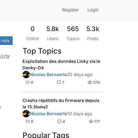
Register
Login
0
5.8k
565
5.3k
Online
Users
Topics
Posts
 reply
Top Topics
:03 PM
Exploitation des données Linky via le
Denky-D4
Nicolas Bernaerts
20 days ago
0
7
370
Crashs répétitifs du firmware depuis
n
la 15.5beta2
Nicolas Bernaerts
10 days ago
0
4
117
Popular Tags