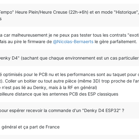
"Tempo" Heure Plein/Heure Creuse (22h->6h) et en mode "Historique",
s
 ça car malheureusement je ne peux pas tester tous les contrats "exot
 Mais au pire le firmware de
@
Nicolas-Bernaerts
le gère parfaitement.
Denky D4" (sachant que chaque environnement est un cas particulier
té optimisés pour le PCB nu et les performances sont au taquet pour 
it). Coller un boitier ou tout autre pièce (même 3D) trop proche de l'
n'est pas lié au Denky, mais à la RF en général)
illeure distance que les antennes PCB des ESP classiques
t pour espérer recevoir la commande d'un "Denky D4 ESP32" ?
 général et ça part de France