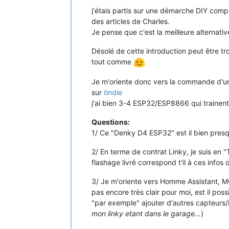
j'étais partis sur une démarche DIY comp
des articles de Charles.
Je pense que c'est la meilleure alternativ
Désolé de cette introduction peut être tr
tout comme
Je m'oriente donc vers la commande d'u
sur
tindie
j'ai bien 3-4 ESP32/ESP8866 qui trainent,
Questions:
1/ Ce "Denky D4 ESP32" est il bien presq
2/ En terme de contrat Linky, je suis en
flashage livré correspond t'il à ces infos o
3/ Je m'oriente vers Homme Assistant, MQ
pas encore très clair pour moi, est il possi
"par exemple" ajouter d'autres capteurs/
mon linky etant dans le garage...
)