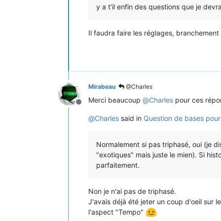
y a t'il enfin des questions que je dev
Il faudra faire les réglages, branchement
Mirabeau
@Charles
Merci beaucoup
@
Charles
pour ces répon
Offline
@
Charles
said in
Question de bases po
Normalement si pas triphasé, oui (je d
"exotiques" mais juste le mien). Si hist
parfaitement.
Non je n'ai pas de triphasé.
J'avais déjà été jeter un coup d'oeil sur l
l'aspect "Tempo"