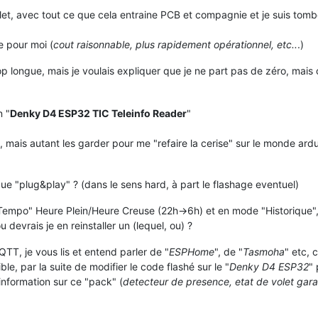
let, avec tout ce que cela entraine PCB et compagnie et je suis tomb
e pour moi (
cout raisonnable, plus rapidement opérationnel, etc..
.)
op longue, mais je voulais expliquer que je ne part pas de zéro, mais 
n "
Denky D4 ESP32 TIC Teleinfo Reader
"
 mais autant les garder pour me "refaire la cerise" sur le monde ardu
ue "plug&play" ? (dans le sens hard, à part le flashage eventuel)
 "Tempo" Heure Plein/Heure Creuse (22h->6h) et en mode "Historique",
u devrais je en reinstaller un (lequel, ou) ?
TT, je vous lis et entend parler de "
ESPHome
", de "
Tasmoha
" etc, 
ble, par la suite de modifier le code flashé sur le "
Denky D4 ESP32
"
information sur ce "pack" (
detecteur de presence, etat de volet gar