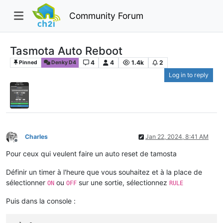
Community Forum
Tasmota Auto Reboot
4
4
1.4k
2
Pinned
Denky D4
Log in to reply
Charles
Jan 22, 2024, 8:41 AM
Offline
Pour ceux qui veulent faire un auto reset de tamosta
Définir un timer à l'heure que vous souhaitez et à la place de
sélectionner
ou
sur une sortie, sélectionnez
ON
OFF
RULE
Puis dans la console :