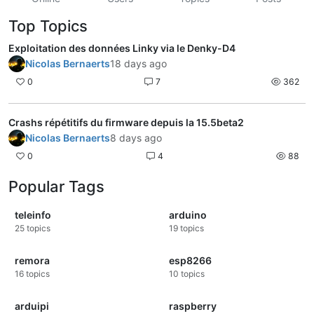
Top Topics
Exploitation des données Linky via le Denky-D4
Nicolas Bernaerts
18 days ago
0
7
362
Crashs répétitifs du firmware depuis la 15.5beta2
Nicolas Bernaerts
8 days ago
0
4
88
Popular Tags
teleinfo
arduino
25
topics
19
topics
remora
esp8266
16
topics
10
topics
arduipi
raspberry