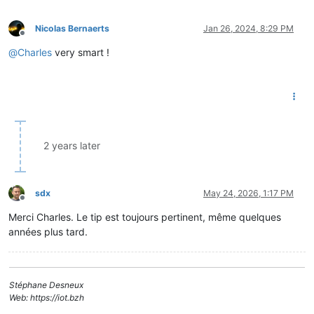
Nicolas Bernaerts
Jan 26, 2024, 8:29 PM
Offline
@
Charles
very smart !
2 years later
sdx
May 24, 2026, 1:17 PM
Offline
Merci Charles. Le tip est toujours pertinent, même quelques
années plus tard.
Stéphane Desneux
Web: https://iot.bzh