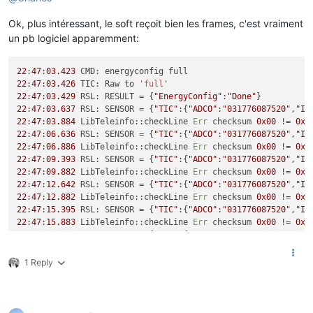
Ok, plus intéressant, le soft reçoit bien les frames, c'est vraiment
un pb logiciel apparemment:
22
:
47
:
03.423
22
:
47
:
03.426
 TIC: Raw to 
'full
22
:
47
:
03.429
 RSL: RESULT = {
"EnergyConfig"
:
"Done"
22
:
47
:
03.637
 RSL: SENSOR = {
"TIC"
:{
"ADCO"
:
"031776087520"
,
"IS
22
:
47
:
03.884
 LibTeleinfo::checkLine 
Err
 checksum 
0x00
 != 
0x5
22
:
47
:
06.636
 RSL: SENSOR = {
"TIC"
:{
"ADCO"
:
"031776087520"
,
"IS
22
:
47
:
06.886
 LibTeleinfo::checkLine 
Err
 checksum 
0x00
 != 
0x5
22
:
47
:
09.393
 RSL: SENSOR = {
"TIC"
:{
"ADCO"
:
"031776087520"
,
"IS
22
:
47
:
09.882
 LibTeleinfo::checkLine 
Err
 checksum 
0x00
 != 
0x5
22
:
47
:
12.642
 RSL: SENSOR = {
"TIC"
:{
"ADCO"
:
"031776087520"
,
"IS
22
:
47
:
12.882
 LibTeleinfo::checkLine 
Err
 checksum 
0x00
 != 
0x5
22
:
47
:
15.395
 RSL: SENSOR = {
"TIC"
:{
"ADCO"
:
"031776087520"
,
"IS
22
:
47
:
15.883
 LibTeleinfo::checkLine 
Err
 checksum 
0x00
 != 
0x5
22
:
47
:
18.641
 RSL: SENSOR = {
"TIC"
:{
"ADCO"
:
"031776087520"
,
"IS
1 Reply