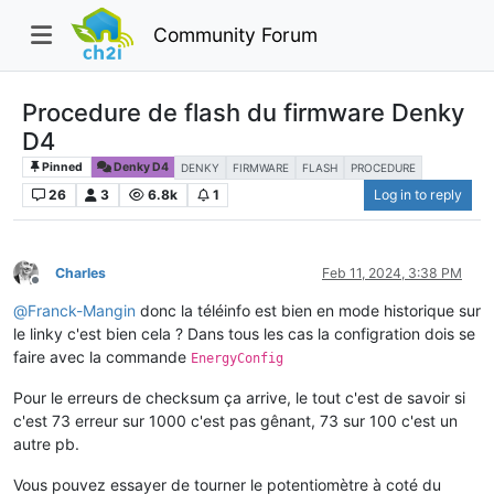
Community Forum
Procedure de flash du firmware Denky
D4
Pinned
Denky D4
DENKY
FIRMWARE
FLASH
PROCEDURE
26
3
6.8k
1
Log in to reply
Charles
Feb 11, 2024, 3:38 PM
Offline
@
Franck-Mangin
donc la téléinfo est bien en mode historique sur
le linky c'est bien cela ? Dans tous les cas la configration dois se
faire avec la commande
EnergyConfig
Pour le erreurs de checksum ça arrive, le tout c'est de savoir si
c'est 73 erreur sur 1000 c'est pas gênant, 73 sur 100 c'est un
autre pb.
Vous pouvez essayer de tourner le potentiomètre à coté du