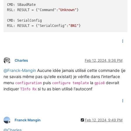
CMD: SBaudRate

RSL: RESULT = {"Command":
"Unknown"
}

CMD: SerialConfig

RSL: RESULT = {"SerialConfig":
"8N1"
Charles
Feb 12, 2024, 9:36 PM
Offline
@
Franck-Mangin
Aucune idée jamais utilisé cette commande (je
ne savais même pas qu'elle existait) je vérifie dans l'interface
menu
puis
la
devrait
configuration
configure template
gpio8
indiquer
si tu as bien utilisé l'autoconf
TInfo Rx
Franck Mangin
Feb 12, 2024, 9:49 PM
Offline
@
Charles