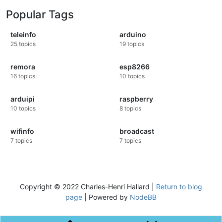
Popular Tags
teleinfo
arduino
25
topics
19
topics
remora
esp8266
16
topics
10
topics
arduipi
raspberry
10
topics
8
topics
wifinfo
broadcast
7
topics
7
topics
Copyright © 2022 Charles-Henri Hallard |
Return to blog
page
| Powered by
NodeBB