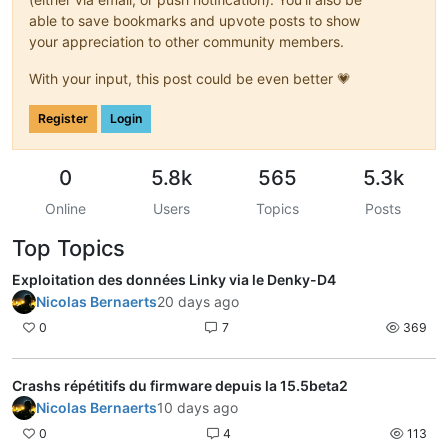
08:32:02.243 TIC: Error [SMAX
"]

able to save bookmarks and upvote posts to show
08:32:03.316 MQT: teleinfo/tele/SENSOR = {"
Time
":"
2024-02-13
your appreciation to other community members.
08:32:05.002 TIC: Error [SIN0547	D]

08:32:06.280 MQT: teleinfo/tele/SENSOR = {"
Time
":"
2024-02-13
With your input, this post could be even better 💗
08:32:07.886 TIC: Error [EAITF]

08:32:09.301 MQT: teleinfo/tele/SENSOR = {"
Time
":"
2024-02-13
08:32:11.082 TIC: Error [EASF56160	7]

Register
Login
08:32:13.305 MQT: teleinfo/tele/SENSOR = {"
Time
":"
2024-02-13
08:32:15.114 TIC: Error [CCAIN	H2402130CASN	H240213083000	00238	?]

08:32:16.288 MQT: teleinfo/tele/SENSOR = {"
Time
":"
2024-02-13
0
5.8k
565
5.3k
Online
Users
Topics
Posts
Top Topics
Exploitation des données Linky via le Denky-D4
Nicolas Bernaerts
20 days ago
0
7
369
Crashs répétitifs du firmware depuis la 15.5beta2
Nicolas Bernaerts
10 days ago
0
4
113