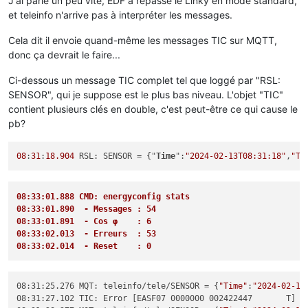
J'ai parlé un peu vite, EDF a repassé le Linky en mode standard,
et teleinfo n'arrive pas à interpréter les messages.
Cela dit il envoie quand-même les messages TIC sur MQTT,
donc ça devrait le faire...
Ci-dessous un message TIC complet tel que loggé par "RSL:
SENSOR", qui je suppose est le plus bas niveau. L'objet "TIC"
contient plusieurs clés en double, c'est peut-être ce qui cause le
pb?
08
:
31
:
18.904
 RSL: SENSOR = {"
Time
":
"2024-02-13T08:31:18"
,
"TI
08:33:01.888 CMD: energyconfig stats
08:33:01.890  - Messages : 54
08:33:01.891  - Cos φ    : 6
08:33:02.013  - Erreurs  : 53
08:33:02.014  - Reset    : 0
08:31:25.276 MQT: teleinfo/tele/SENSOR = {
"Time"
:
"2024-02-13
08:31:27.102 TIC: Error [EASF07	0000000	002422447	T]
