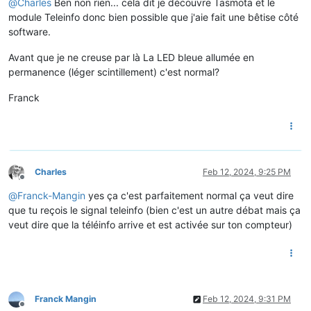
@
Charles
Ben non rien... cela dit je découvre Tasmota et le
module Teleinfo donc bien possible que j'aie fait une bêtise côté
software.
Avant que je ne creuse par là La LED bleue allumée en
permanence (léger scintillement) c'est normal?
Franck
Charles
Feb 12, 2024, 9:25 PM
Offline
@
Franck-Mangin
yes ça c'est parfaitement normal ça veut dire
que tu reçois le signal teleinfo (bien c'est un autre débat mais ça
veut dire que la téléinfo arrive et est activée sur ton compteur)
Franck Mangin
Feb 12, 2024, 9:31 PM
Offline