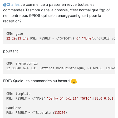
@
Charles
Je commence à passer en revue toutes les
commandes Tasmota dans la console, c'est normal que "gpio"
ne montre pas GPIO8 qui selon energyconfig sert pour la
reception?
22
:
29
:
13.142
 RSL: RESULT = {"GPIO4":{"
0
":
"None"
},"GPIO13":{"
pourtant
CMD: energyconfig

22:30:40.674 TIC: Settings Mode:historique, RX:GPIO8, EN:
Non
EDIT: Quelques commandes au hasard
CMD: template

RSL: RESULT = {"NAME":
"Denky D4 (v1.1)"
,
"GPIO"
:[
32
,
0
,
0
,
0
,
1
,
0
BaudRate

RSL: RESULT = {"Baudrate":
115200
}
