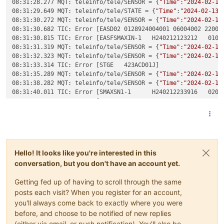
08:31:28.277 MQT: teleinfo/tele/SENSOR = {
"Time"
:
"2024-02-13
08:31:29.649 MQT: teleinfo/tele/STATE = {
"Time"
:
"2024-02-13T
08:31:30.272 MQT: teleinfo/tele/SENSOR = {
"Time"
:
"2024-02-13
08:31:30.682 TIC: Error [EASD02	0128924004001 06004002 22004001 NONUTILE NONUTILE NONUTILE NONUTILE NONUTILE NONUTILE NONUTILE NONUTILE	.]

08:31:30.815 TIC: Error [EASFSMAXIN-1	H240212123212	01039	D]

08:31:31.319 MQT: teleinfo/tele/SENSOR = {
"Time"
:
"2024-02-13
08:31:32.323 MQT: teleinfo/tele/SENSOR = {
"Time"
:
"2024-02-13
08:31:33.314 TIC: Error [STGE	423ACD01J]

08:31:35.289 MQT: teleinfo/tele/SENSOR = {
"Time"
:
"2024-02-13
08:31:38.282 MQT: teleinfo/tele/SENSOR = {
"Time"
:
"2024-02-13
08:31:40.011 TIC: Error [SMAXSN1-1	H240212233916	02003	DINSTS3	00145	C]

08:31:40.612 TIC: Error [SMAXSN3-1	H240212055736	025  	<]

08:31:41.283 MQT: teleinfo/tele/SENSOR = {
"Time"
:
"2024-02-13
08:31:42.645 TIC: Error [SMAXSN85	9]

08:31:44.293 MQT: teleinfo/tele/SENSOR = {
"Time"
:
"2024-02-13
08:31:45.900 TIC: Error [UR118	6]

08:31:47.292 MQT: teleinfo/tele/SENSOR = {
"Time"
:
"2024-02-13
Hello! It looks like you're interested in this
08:31:49.021 TIC: Error [EASD04	00746056159	?]

conversation, but you don't have an account yet.
08:31:50.301 MQT: teleinfo/tele/SENSOR = {
"Time"
:
"2024-02-13
08:31:52.031 TIC: Error [EASF07	0000000GTF	     TEMPO      	F]

Getting fed up of having to scroll through the same
08:31:54.309 MQT: teleinfo/tele/SENSOR = {
"Time"
:
"2024-02-13
08:31:56.238 TIC: Error [CCAIUMOY1	H240213083000	238	2]

posts each visit? When you register for an account,
08:31:57.303 MQT: teleinfo/tele/SENSOR = {
"Time"
:
"2024-02-13
you'll always come back to exactly where you were
08:31:58.898 TIC: Error [SMAXSN3-1	H24027	H]

before, and choose to be notified of new replies
08:32:00.324 MQT: teleinfo/tele/SENSOR = {
"Time"
:
"2024-02-13
(either via email, or push notification). You'll also be