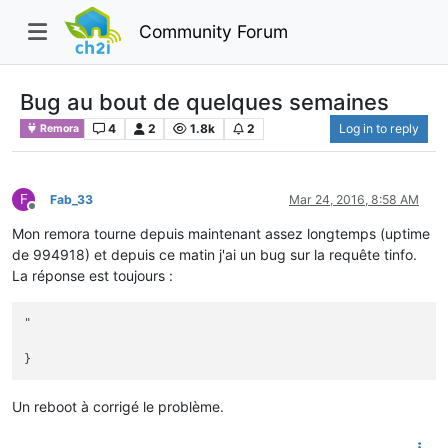
Community Forum
Bug au bout de quelques semaines
4
2
1.8k
2
Log in to reply
Remora
F
Fab_33
Mar 24, 2016, 8:58 AM
Offline
Mon remora tourne depuis maintenant assez longtemps (uptime
de 994918) et depuis ce matin j'ai un bug sur la requête tinfo.
La réponse est toujours :
"

Un reboot à corrigé le problème.