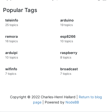
Popular Tags
teleinfo
arduino
25
topics
19
topics
remora
esp8266
16
topics
10
topics
arduipi
raspberry
10
topics
8
topics
wifinfo
broadcast
7
topics
7
topics
Copyright © 2022 Charles-Henri Hallard |
Return to blog
page
| Powered by
NodeBB