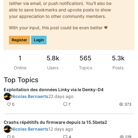
(either via email, or push notification). You'll also be
able to save bookmarks and upvote posts to show
your appreciation to other community members.
With your input, this post could be even better 💗
Register
Login
1
5.8k
565
5.3k
Online
Users
Topics
Posts
Top Topics
Exploitation des données Linky via le Denky-D4
Nicolas Bernaerts
22 days ago
0
7
373
Crashs répétitifs du firmware depuis la 15.5beta2
Nicolas Bernaerts
12 days ago
0
4
129