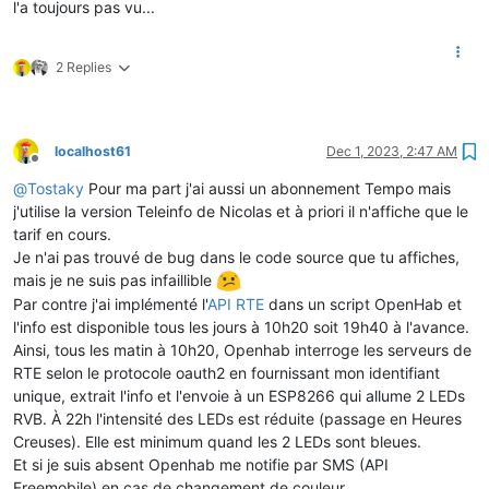
l'a toujours pas vu...
                    sprintf_P(txt, PSTR(
"En cours %d"
), 
val
);
                    WSContentSend_P(HTTP_ENERGY_LABEL_VALUE,
                }

2 Replies
localhost61
Dec 1, 2023, 2:47 AM
Offline
@
Tostaky
Pour ma part j'ai aussi un abonnement Tempo mais
j'utilise la version Teleinfo de Nicolas et à priori il n'affiche que le
tarif en cours.
Je n'ai pas trouvé de bug dans le code source que tu affiches,
mais je ne suis pas infaillible
Par contre j'ai implémenté l'
API RTE
dans un script OpenHab et
l'info est disponible tous les jours à 10h20 soit 19h40 à l'avance.
Ainsi, tous les matin à 10h20, Openhab interroge les serveurs de
RTE selon le protocole oauth2 en fournissant mon identifiant
unique, extrait l'info et l'envoie à un ESP8266 qui allume 2 LEDs
RVB. À 22h l'intensité des LEDs est réduite (passage en Heures
Creuses). Elle est minimum quand les 2 LEDs sont bleues.
Et si je suis absent Openhab me notifie par SMS (API
Freemobile) en cas de changement de couleur.