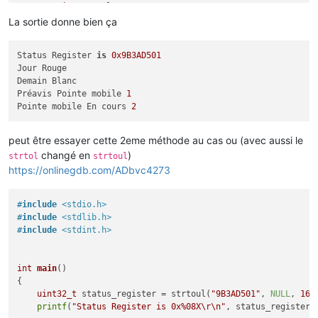
uint8_t
 val = sr & 
0x03
;

if
 (val) {

La sortie donne bien ça
printf
(
"Jour %s\r\n"
, val==
1
?
"Bleu"
:val==
2
?
"Blan
        }

Status Register 
is
0x9B3AD501
        val = (sr >> 
2
) & 
0x03
;

Jour Rouge

if
 (val) {

Demain Blanc

printf
(
"Demain %s\r\n"
, val==
1
?
"Bleu"
:val==
2
?
"Bl
Préavis Pointe mobile 
1
        }

Pointe mobile En cours 
2
        val = (sr >> 
4
) & 
0x03
;

if
 (val) {

printf
(
"Préavis pointe mobile %d\r\n"
, val);

peut être essayer cette 2eme méthode au cas ou (avec aussi le
        }

changé en
)
strtol
strtoul
        val = (sr >> 
6
) & 
0x03
;

https://onlinegdb.com/ADbvc4273
if
 (val) {

printf
(
"Pointe mobile en cours %d\r\n"
, val);

        }

#
include
<stdio.h>
    }

#
include
<stdlib.h>
return
0
;

#
include
<stdint.h>
int
main
()
{

uint32_t
 status_register = strtoul(
"9B3AD501"
, 
NULL
, 
16
);
printf
(
"Status Register is 0x%08X\r\n"
, status_register);