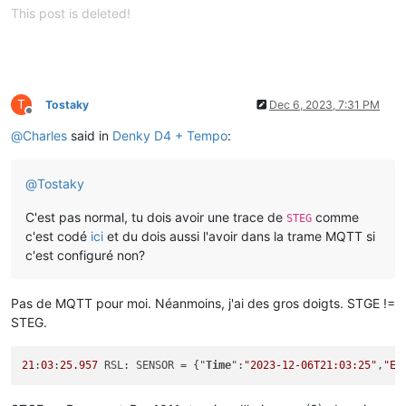
This post is deleted!
T
Tostaky
Dec 6, 2023, 7:31 PM
Offline
@
Charles
said in
Denky D4 + Tempo
:
@
Tostaky
C'est pas normal, tu dois avoir une trace de
comme
STEG
c'est codé
ici
et du dois aussi l'avoir dans la trame MQTT si
c'est configuré non?
Pas de MQTT pour moi. Néanmoins, j'ai des gros doigts. STGE !=
STEG.
21
:
03
:
25.957
 RSL: SENSOR = {"
Time
":
"2023-12-06T21:03:25"
,
"EN