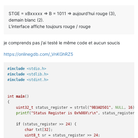
STGE = xBxxxxx => B = 1011 => aujourd'hui rouge (3),
demain blanc (2).
L'interface affiche toujours rouge / rouge
je comprends pas j'ai testé le même code et aucun soucis
https://onlinegdb.com/_VnKGhRZ5
#
include
<stdio.h>
#
include
<stdlib.h>
#
include
<stdint.h>
int
main
()
{

uint32_t
 status_register = strtol(
"9B3AD501"
, 
NULL
, 
16
);

printf
(
"Status Register is 0x%08X\r\n"
, status_register);
if
 (status_register >> 
24
) {

char
 txt[
32
]; 

uint8_t
 sr = status_register >> 
24
;
