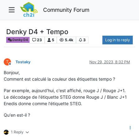
Community Forum
Denky D4 + Tempo
23
5
5.4k
3
Log in to reply
Denky D4
T
Tostaky
Nov 29, 2023, 8:32 PM
Offline
Bonjour,
Comment est calculé la couleur des étiquettes tempo ?
Par exemple, aujourd'hui, c'est affiché, rouge J / Rouge J+1.
Le décodage de l'étiquette STEG donne Rouge J / Blanc J+1
Enedis donne comme l'étiquette STEG.
Qu'en est-il ?
1 Reply