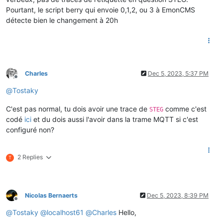
Pourtant, le script berry qui envoie 0,1,2, ou 3 à EmonCMS
détecte bien le changement à 20h
Charles
Dec 5, 2023, 5:37 PM
Offline
@
Tostaky
C'est pas normal, tu dois avoir une trace de
comme c'est
STEG
codé
ici
et du dois aussi l'avoir dans la trame MQTT si c'est
configuré non?
2 Replies
T
Nicolas Bernaerts
Dec 5, 2023, 8:39 PM
Offline
@
Tostaky
@
localhost61
@
Charles
Hello,