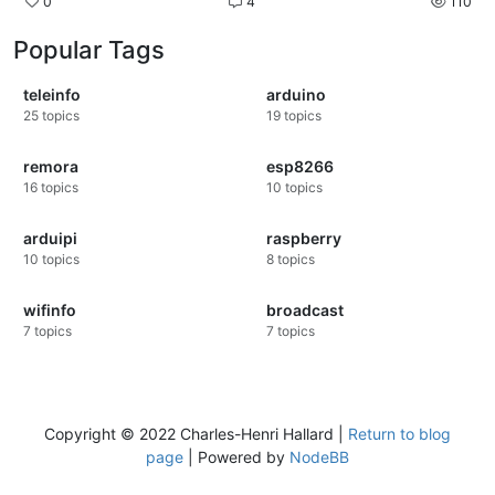
0
4
110
Popular Tags
teleinfo
arduino
25
topics
19
topics
remora
esp8266
16
topics
10
topics
arduipi
raspberry
10
topics
8
topics
wifinfo
broadcast
7
topics
7
topics
Copyright © 2022 Charles-Henri Hallard |
Return to blog
page
| Powered by
NodeBB