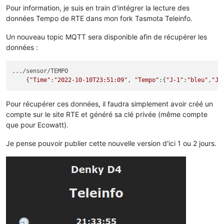
Pour information, je suis en train d'intégrer la lecture des
données Tempo de RTE dans mon fork Tasmota Teleinfo.
Un nouveau topic MQTT sera disponible afin de récupérer les
données :
.../sensor/TEMPO

    {
"Time"
:
"2022-10-10T23:51:09"
, 
"Tempo"
:{
"J-1"
:
"bleu"
,
"J"
Pour récupérer ces données, il faudra simplement avoir créé un
compte sur le site RTE et généré sa clé privée (même compte
que pour Ecowatt).
Je pense pouvoir publier cette nouvelle version d'ici 1 ou 2 jours.