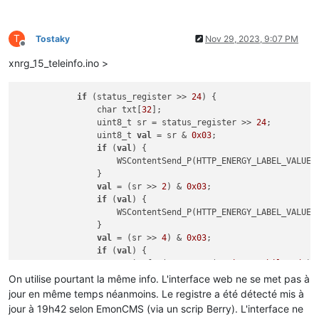
T
Tostaky
Nov 29, 2023, 9:07 PM
Offline
xnrg_15_teleinfo.ino >
if
 (status_register >> 
24
) {

                char txt[
32
]; 

                uint8_t sr = status_register >> 
24
;

                uint8_t 
val
 = sr & 
0x03
;

if
 (
val
) {

                    WSContentSend_P(HTTP_ENERGY_LABEL_VALUE,
                }

val
 = (sr >> 
2
) & 
0x03
;

if
 (
val
) {

                    WSContentSend_P(HTTP_ENERGY_LABEL_VALUE,
                }

val
 = (sr >> 
4
) & 
0x03
;

if
 (
val
) {

                    sprintf_P(txt, PSTR(
"Pointe mobile %d"
),
                    WSContentSend_P(HTTP_ENERGY_LABEL_VALUE,
On utilise pourtant la même info. L'interface web ne se met pas à
                }

jour en même temps néanmoins. Le registre a été détecté mis à
val
 = (sr >> 
6
) & 
0x03
;

jour à 19h42 selon EmonCMS (via un scrip Berry). L'interface ne
if
 (
val
) {
