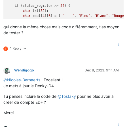
if
 (status_register >> 
24
) {

char
 txt[
32
]; 

char
 coul[
4
][
6
] = { 
"----"
, 
"Bleu"
, 
"Blanc"
, 
"Rouge"
uint8_t
 sr = status_register >> 
24
;

qui donne la même chose mais codé différemment, t'as moyen
uint8_t
 val = sr & 
0x03
;

de tester ?
if
 (val) {

printf
(
"Jour %s\r\n"
, coul[val]);

        }

1 Reply
T
        val = (sr >> 
2
) & 
0x03
;

if
 (val) {

printf
(
"Demain %s\r\n"
, coul[val]);

        }

Wendigogo
Dec 8, 2023, 9:11 AM
        val = (sr >> 
4
) & 
0x03
;

Offline
if
 (val) {

@
Nicolas-Bernaerts
: Excellent !
printf
(
"Préavis pointe mobile %d\r\n"
, val);

Je mets à jour le Denky-D4.
        }

        val = (sr >> 
6
) & 
0x03
;

Tu penses inclure le code de
@
Tostaky
pour ne plus avoir à
if
 (val) {

créer de compte EDF ?
printf
(
"Pointe mobile en cours %d\r\n"
, val);

        }

Merci.
    }

return
0
;

return
0
;
