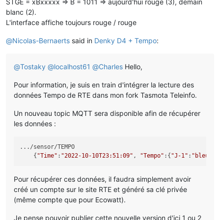
STGE = xBxxxxx => B = 1011 => aujourd'hui rouge (3), demain
blanc (2).
L'interface affiche toujours rouge / rouge
@
Nicolas-Bernaerts
said in
Denky D4 + Tempo
:
@
Tostaky
@
localhost61
@
Charles
Hello,
Pour information, je suis en train d'intégrer la lecture des
données Tempo de RTE dans mon fork Tasmota Teleinfo.
Un nouveau topic MQTT sera disponible afin de récupérer
les données :
.../sensor/TEMPO

    {
"Time"
:
"2022-10-10T23:51:09"
, 
"Tempo"
:{
"J-1"
:
"bleu"
,
"
Pour récupérer ces données, il faudra simplement avoir
créé un compte sur le site RTE et généré sa clé privée
(même compte que pour Ecowatt).
Je pense pouvoir publier cette nouvelle version d'ici 1 ou 2