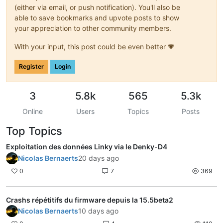
(either via email, or push notification). You'll also be
able to save bookmarks and upvote posts to show
your appreciation to other community members.
With your input, this post could be even better 💗
Register
Login
3
5.8k
565
5.3k
Online
Users
Topics
Posts
Top Topics
Exploitation des données Linky via le Denky-D4
Nicolas Bernaerts
20 days ago
0
7
369
Crashs répétitifs du firmware depuis la 15.5beta2
Nicolas Bernaerts
10 days ago