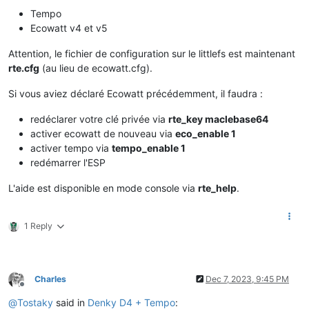
Tempo
Ecowatt v4 et v5
Attention, le fichier de configuration sur le littlefs est maintenant
rte.cfg
(au lieu de ecowatt.cfg).
Si vous aviez déclaré Ecowatt précédemment, il faudra :
redéclarer votre clé privée via
rte_key maclebase64
activer ecowatt de nouveau via
eco_enable 1
activer tempo via
tempo_enable 1
redémarrer l'ESP
L'aide est disponible en mode console via
rte_help
.
1 Reply
Charles
Dec 7, 2023, 9:45 PM
Offline
@
Tostaky
said in
Denky D4 + Tempo
: