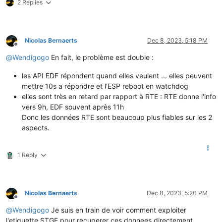
2 Replies
Nicolas Bernaerts
Dec 8, 2023, 5:18 PM
Offline
@
Wendigogo
En fait, le problème est double :
les API EDF répondent quand elles veulent ... elles peuvent
mettre 10s a répondre et l'ESP reboot en watchdog
elles sont très en retard par rapport à RTE : RTE donne l'info
vers 9h, EDF souvent après 11h
Donc les données RTE sont beaucoup plus fiables sur les 2
aspects.
1 Reply
Nicolas Bernaerts
Dec 8, 2023, 5:20 PM
Offline
@
Wendigogo
Je suis en train de voir comment exploiter
l'etiquette STGE pour recuperer ces donnees directement