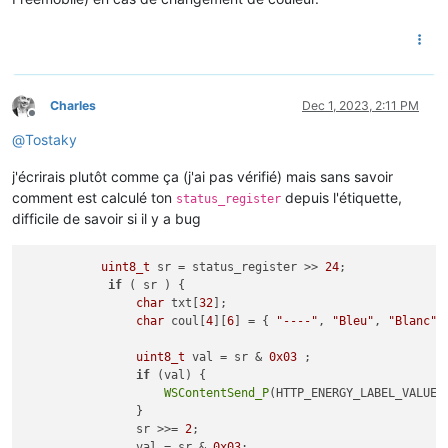
Charles
Dec 1, 2023, 2:11 PM
Offline
@
Tostaky
j'écrirais plutôt comme ça (j'ai pas vérifié) mais sans savoir
comment est calculé ton
depuis l'étiquette,
status_register
difficile de savoir si il y a bug
uint8_t
 sr = status_register >> 
24
;

if
 ( sr ) {

char
 txt[
32
]; 

char
 coul[
4
][
6
] = { 
"----"
, 
"Bleu"
, 
"Blanc"
,
uint8_t
 val = sr & 
0x03
 ;

if
 (val) {

WSContentSend_P
(HTTP_ENERGY_LABEL_VALUE,
                }

                sr >>= 
2
;

                val = sr & 
0x03
;
