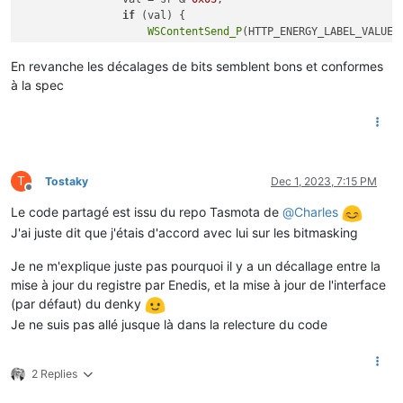
if
 (val) {

WSContentSend_P
(HTTP_ENERGY_LABEL_VALUE,
                }

                sr >>= 
2
;

En revanche les décalages de bits semblent bons et conformes
                val = sr & 
0x03
;

à la spec
if
 (val) {

sprintf_P
(txt, 
PSTR
(
"Pointe mobile %d"
),
WSContentSend_P
(HTTP_ENERGY_LABEL_VALUE,
                }

                sr >>= 
2
;

                val = sr & 
0x03
;

T
Tostaky
Dec 1, 2023, 7:15 PM
if
 (val) {

Offline
sprintf_P
(txt, 
PSTR
(
"En cours %d"
), val);
Le code partagé est issu du repo Tasmota de
@
Charles
WSContentSend_P
(HTTP_ENERGY_LABEL_VALUE,
J'ai juste dit que j'étais d'accord avec lui sur les bitmasking
                }

            }

Je ne m'explique juste pas pourquoi il y a un décallage entre la
mise à jour du registre par Enedis, et la mise à jour de l'interface
(par défaut) du denky
Je ne suis pas allé jusque là dans la relecture du code
2 Replies