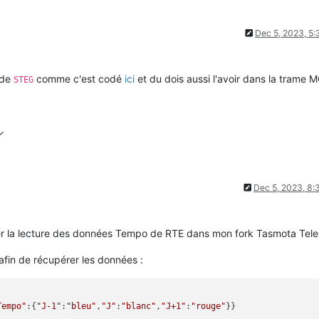
Dec 5, 2023, 5
 de
comme c'est codé
ici
et du dois aussi l'avoir dans la trame 
STEG
Dec 5, 2023, 8
égrer la lecture des données Tempo de RTE dans mon fork Tasmota Tele
fin de récupérer les données :
Tempo"
:{
"J-1"
:
"bleu"
,
"J"
:
"blanc"
,
"J+1"
:
"rouge"