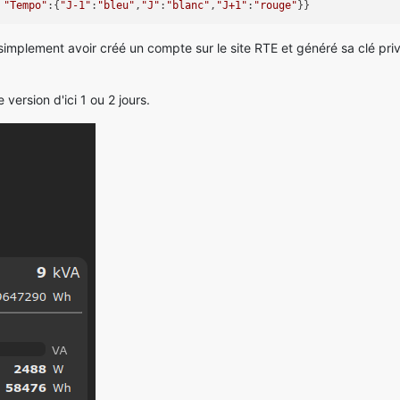
 
"Tempo"
:{
"J-1"
:
"bleu"
,
"J"
:
"blanc"
,
"J+1"
:
"rouge"
simplement avoir créé un compte sur le site RTE et généré sa clé pri
version d'ici 1 ou 2 jours.