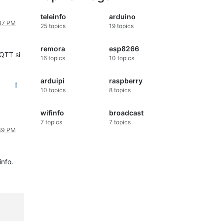
teleinfo
arduino
:37 PM
25
topics
19
topics
remora
esp8266
MQTT si
16
topics
10
topics
arduipi
raspberry
10
topics
8
topics
wifinfo
broadcast
7
topics
7
topics
:39 PM
info.