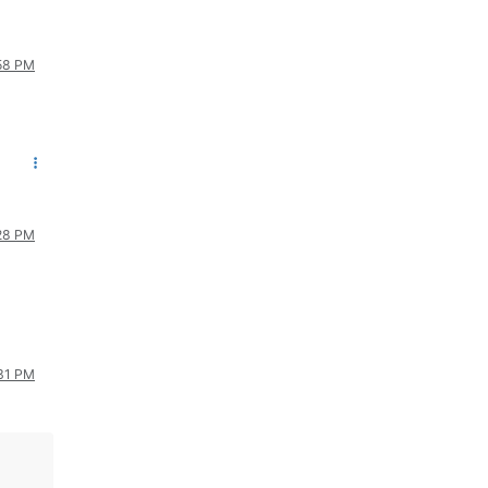
:58 PM
:28 PM
:31 PM