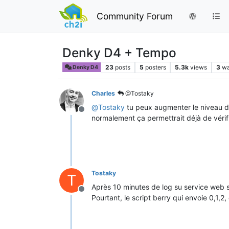
Community Forum
Denky D4 + Tempo
23
posts
5
posters
5.3k
views
3
wa
Denky D4
Charles
@Tostaky
@
Tostaky
tu peux augmenter le niveau de l
Offline
normalement ça permettrait déjà de vérif
Tostaky
T
Après 10 minutes de log su service web s
Offline
Pourtant, le script berry qui envoie 0,1