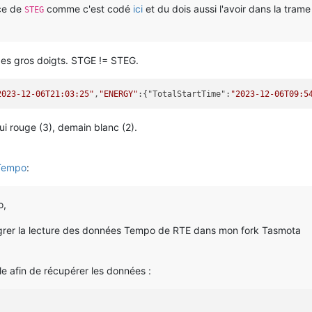
ace de
comme c'est codé
ici
et du dois aussi l'avoir dans la trame
STEG
es gros doigts. STGE != STEG.
2023-12-06T21:03:25"
,
"ENERGY"
:{"TotalStartTime":
"2023-12-06T09:5
i rouge (3), demain blanc (2).
Tempo
:
o,
ntégrer la lecture des données Tempo de RTE dans mon fork Tasmota
 afin de récupérer les données :