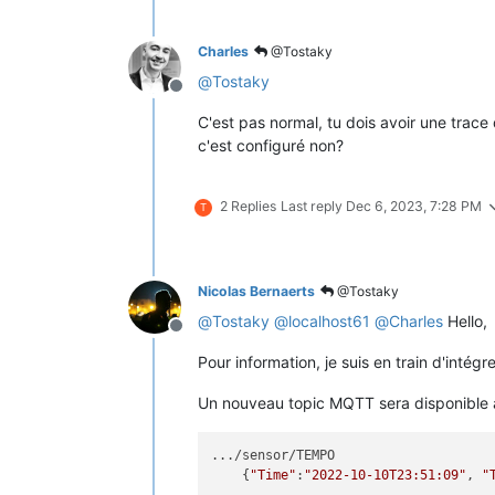
Charles
@Tostaky
@
Tostaky
Offline
C'est pas normal, tu dois avoir une trace
c'est configuré non?
2 Replies
Last reply
Dec 6, 2023, 7:28 PM
T
Nicolas Bernaerts
@Tostaky
@
Tostaky
@
localhost61
@
Charles
Hello,
Offline
Pour information, je suis en train d'int
Un nouveau topic MQTT sera disponible a
.../sensor/TEMPO

    {
"Time"
:
"2022-10-10T23:51:09"
, 
"