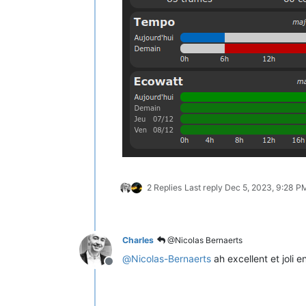
2 Replies
Last reply
Dec 5, 2023, 9:28 P
Charles
@Nicolas Bernaerts
@
Nicolas-Bernaerts
ah excellent et joli e
Offline