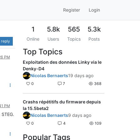
Register
Login
1
5.8k
565
5.3k
Online
Users
Topics
Posts
 reply
Top Topics
:26 PM
Exploitation des données Linky via le
Denky-D4
Nicolas Bernaerts
19 days ago
0
7
368
Crashs répétitifs du firmware depuis
:41 PM
la 15.5beta2
n STEG.
Nicolas Bernaerts
9 days ago
0
4
109
Popular Tags