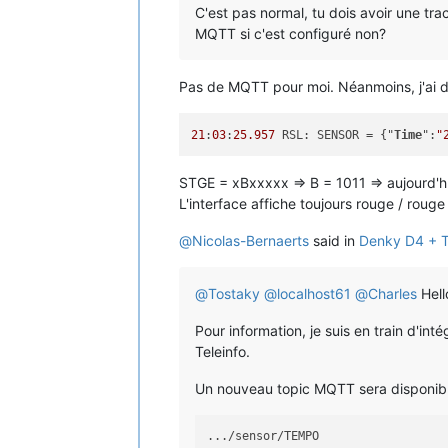
C'est pas normal, tu dois avoir une tr
MQTT si c'est configuré non?
Pas de MQTT pour moi. Néanmoins, j'ai d
21
:
03
:
25.957
 RSL: SENSOR = {"
Time
":
"
STGE = xBxxxxx => B = 1011 => aujourd'hu
L'interface affiche toujours rouge / rouge
@
Nicolas-Bernaerts
said in
Denky D4 + 
@
Tostaky
@
localhost61
@
Charles
Hell
Pour information, je suis en train d'i
Teleinfo.
Un nouveau topic MQTT sera disponible
.../sensor/TEMPO
