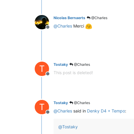
Nicolas Bernaerts
@Charles
@
Charles
Merci
Offline
Tostaky
@Charles
T
This post is deleted!
Offline
Tostaky
@Charles
T
@
Charles
said in
Denky D4 + Tempo
:
Offline
@
Tostaky