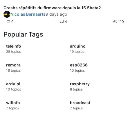
Crashs répétitifs du firmware depuis la 15.5beta2
Nicolas Bernaerts
9 days ago
0
4
110
Popular Tags
teleinfo
arduino
25
topics
19
topics
remora
esp8266
16
topics
10
topics
arduipi
raspberry
10
topics
8
topics
wifinfo
broadcast
7
topics
7
topics