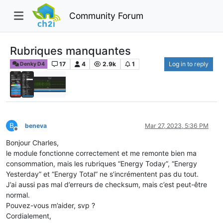
Community Forum
Rubriques manquantes
17
4
2.9k
1
Log in to reply
Denky D4
B
beneva
Mar 27, 2023, 5:36 PM
Offline
Bonjour Charles,
le module fonctionne correctement et me remonte bien ma
consommation, mais les rubriques “Energy Today”, “Energy
Yesterday” et “Energy Total” ne s’incrémentent pas du tout.
J’ai aussi pas mal d’erreurs de checksum, mais c’est peut-être
normal.
Pouvez-vous m’aider, svp ?
Cordialement,