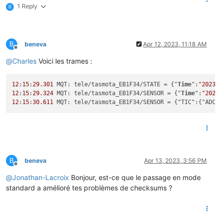
1 Reply
B
B
beneva
Apr 12, 2023, 11:18 AM
Offline
@
Charles
Voici les trames :
12
:
15
:
29.301
 MQT: tele/tasmota_EB1F34/STATE = {"
Time
":
"2023-
12
:
15
:
29.324
 MQT: tele/tasmota_EB1F34/SENSOR = {"
Time
":
"2023
12
:
15
:
30.611
 MQT: tele/tasmota_EB1F34/SENSOR = {"TIC":{"ADCO
B
beneva
Apr 13, 2023, 3:56 PM
Offline
@
Jonathan-Lacroix
Bonjour, est-ce que le passage en mode
standard a amélioré tes problèmes de checksums ?