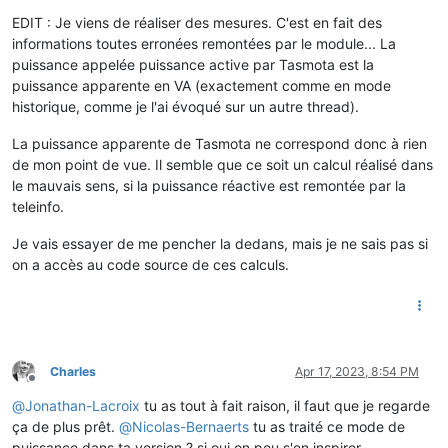
Offline
EDIT : Je viens de réaliser des mesures. C'est en fait des
informations toutes erronées remontées par le module... La
puissance appelée puissance active par Tasmota est la
puissance apparente en VA (exactement comme en mode
historique, comme je l'ai évoqué sur un autre thread).
La puissance apparente de Tasmota ne correspond donc à rien
de mon point de vue. Il semble que ce soit un calcul réalisé dans
le mauvais sens, si la puissance réactive est remontée par la
teleinfo.
Je vais essayer de me pencher la dedans, mais je ne sais pas si
on a accès au code source de ces calculs.
Charles
Apr 17, 2023, 8:54 PM
Offline
@
Jonathan-Lacroix
tu as tout à fait raison, il faut que je regarde
ça de plus prêt.
@
Nicolas-Bernaerts
tu as traité ce mode de
puissance dans ta version ? si oui on peu s'en inspirer.