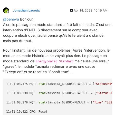
Jonathan Lacroix
Apr 14, 2023, 10:19 AM
Offline
@
beneva
Bonjour,
Alors le passage en mode standard a été fait ce matin. C'est une
intervention d'ENEDIS directement sur le compteur avec
coupure électrique, j'aurai pensé qu'ils le feraient à distance
mais pas du tout.
Pour l'instant, j'ai de nouveau problèmes. Après l'intervention, le
module en mode historique ne voyait plus rien. Le passage en
mode standard via
me cause une erreur
Energyconfig Standard
"grave", le module Tasmota redémarre avec une cause
"Exception" et se reset en "Sonoff truc"...
11:01:08.175 MQT: 
stat
/tasmota_639D05/STATUS1 = {
"StatusPRM"
11:01:08.230 MQT: 
stat
/tasmota_639D05/STATUS11 = {
"StatusSTS
11:01:08.279 MQT: 
stat
/tasmota_639D05/RESULT = {
"Time"
:
"2023