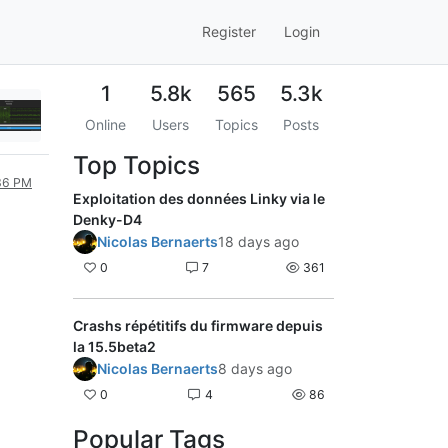
Register
Login
1
5.8k
565
5.3k
Online
Users
Topics
Posts
Top Topics
:36 PM
Exploitation des données Linky via le
Denky-D4
Nicolas Bernaerts
18 days ago
0
7
361
Crashs répétitifs du firmware depuis
la 15.5beta2
Nicolas Bernaerts
8 days ago
0
4
86
Popular Tags