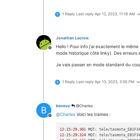
1 Reply
Last reply
Apr 12, 2023, 11:18 AM
B
Jonathan Lacroix
Hello ! Pour info j'ai exactement le mêm
Offline
mode historique côté linky). Des erreurs
Je vais passer en mode standard du cou
1 Reply
Last reply
Apr 13, 2023, 3:56 PM
B
beneva
@Charles
B
@
Charles
Voici les trames :
Offline
12
:
15
:
29.301
 MQT: tele/tasmota_EB1F3
12
:
15
:
29.324
 MQT: tele/tasmota_EB1F3