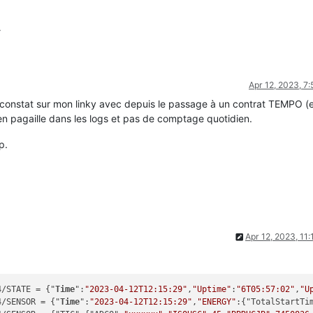
Apr 12, 2023, 7
e constat sur mon linky avec depuis le passage à un contrat TEMPO (
 en pagaille dans les logs et pas de comptage quotidien.
p.
Apr 12, 2023, 11
4/STATE = {"
Time
":
"2023-04-12T12:15:29"
,
"Uptime"
:
"6T05:57:02"
,
"U
4/SENSOR = {"
Time
":
"2023-04-12T12:15:29"
,
"ENERGY"
:{"TotalStartTi