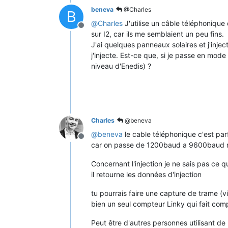
beneva
@Charles
B
@
Charles
J'utilise un câble téléphonique 
Offline
sur I2, car ils me semblaient un peu fins.
J'ai quelques panneaux solaires et j'in
j'injecte. Est-ce que, si je passe en mode
niveau d'Enedis) ?
Charles
@beneva
@
beneva
le cable téléphonique c'est pa
Offline
car on passe de 1200baud a 9600baud ma
Concernant l'injection je ne sais pas ce 
il retourne les données d'injection
tu pourrais faire une capture de trame (v
bien un seul compteur Linky qui fait compt
Peut être d'autres personnes utilisant de