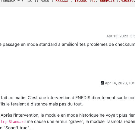
4/SENSOR = {"TIC":{"ADCO":
"xxxxxx"
,
"ISOUSC"
:
45
,
"BBRHCJB"
:
7450836
Apr 13, 2023, 3
le passage en mode standard a amélioré tes problèmes de checksum
Apr 14, 2023, 10
fait ce matin. C'est une intervention d'ENEDIS directement sur le c
ils le feraient à distance mais pas du tout.
 Après l'intervention, le module en mode historique ne voyait plus rie
me cause une erreur "grave", le module Tasmota redé
nfig Standard
 "Sonoff truc"...