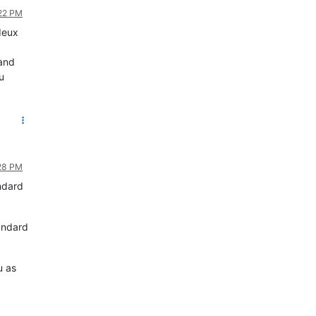
:22 PM
 deux
uand
u
:28 PM
ndard
tandard
u as