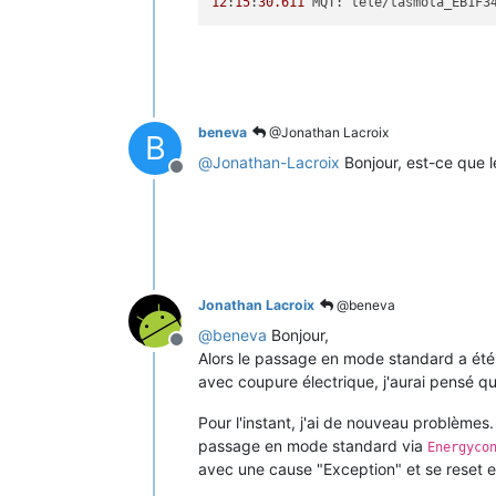
12
:
15
:
30.611
 MQT: tele/tasmota_EB1F3
beneva
@Jonathan Lacroix
B
@
Jonathan-Lacroix
Bonjour, est-ce que 
Offline
Jonathan Lacroix
@beneva
@
beneva
Bonjour,
Offline
Alors le passage en mode standard a été 
avec coupure électrique, j'aurai pensé qu'
Pour l'instant, j'ai de nouveau problèmes.
passage en mode standard via
Energyco
avec une cause "Exception" et se reset en