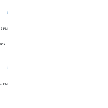
:06 PM
ans
:52 PM