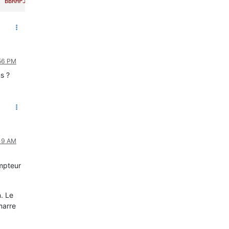
,
"BBRHPJB"
:
18409182
,
"BBRHCJW"
:
174214
,
"BBRHPJW"
:
270655
,
"BBRHCJR"
:
:56 PM
s ?
:19 AM
ompteur
n. Le
marre