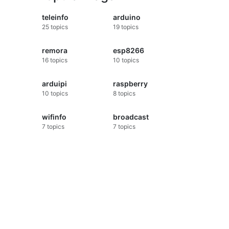
teleinfo
arduino
25
topics
19
topics
remora
esp8266
16
topics
10
topics
arduipi
raspberry
10
topics
8
topics
wifinfo
broadcast
7
topics
7
topics