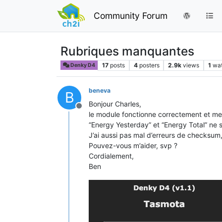
Community Forum
Rubriques manquantes
17
posts
4
posters
2.9k
views
1
wa
Denky D4
beneva
B
Bonjour Charles,
Offline
le module fonctionne correctement et me
“Energy Yesterday” et “Energy Total” ne 
J’ai aussi pas mal d’erreurs de checksum,
Pouvez-vous m’aider, svp ?
Cordialement,
Ben