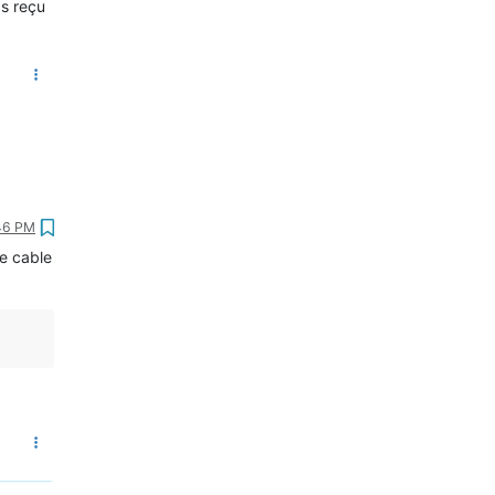
as reçu
:46 PM
e cable