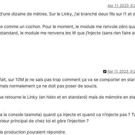
Apr 11, 2023, 6
d'une dizaine de mètres. Sur le Linky, j'ai branché deux fils sur I1 et
jecte comme un cochon. Pour le moment, le module me renvoie zéro q
 standard, le module me renverra les W que j'injecte (sans rien faire a
Apr 11, 2023, 9
rfait, sur 10M je ne sais pas trop comment ça va se comporter en sta
is normalement ça ne doit pas poser de soucis.
que retourne le Linky (en histo et en standard) mais de mémoire en s
ia la console tasmota) quand ça injecte et quand ca n'injecte pas ? T
eur principal de chez toi et gère l'injection ?
 la production pouraient répondre.