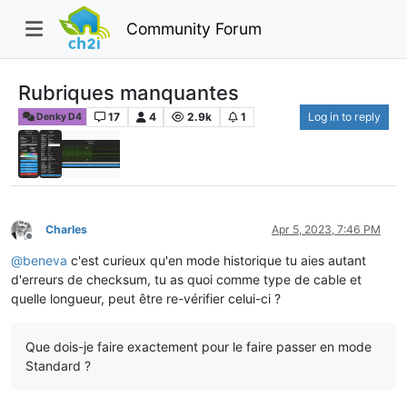
Community Forum
Rubriques manquantes
17
4
2.9k
1
Log in to reply
Denky D4
Charles
Apr 5, 2023, 7:46 PM
Offline
@
beneva
c'est curieux qu'en mode historique tu aies autant
d'erreurs de checksum, tu as quoi comme type de cable et
quelle longueur, peut être re-vérifier celui-ci ?
Que dois-je faire exactement pour le faire passer en mode
Standard ?