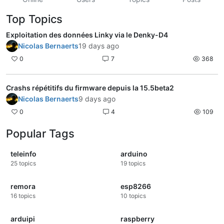
Top Topics
Exploitation des données Linky via le Denky-D4
Nicolas Bernaerts
19 days ago
0
7
368
Crashs répétitifs du firmware depuis la 15.5beta2
Nicolas Bernaerts
9 days ago
0
4
109
Popular Tags
teleinfo
arduino
25
topics
19
topics
remora
esp8266
16
topics
10
topics
arduipi
raspberry