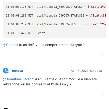
11:01:08.175 MQT: 
stat
/tasmota_639D05/STATUS1 = {
"StatusPRM"
11:01:08.230 MQT: 
stat
/tasmota_639D05/STATUS11 = {
"StatusSTS
11:01:08.279 MQT: 
stat
/tasmota_639D05/RESULT = {
"Time"
:
"2023
@
Charles
tu as déjà vu un comportement du type ?
B
beneva
Apr 14, 2023, 6:40 PM
Offline
@
Jonathan-Lacroix
As-tu vérifié que ton module a bien été
rebranché sur les bornes I1 et I2 du Linky ?