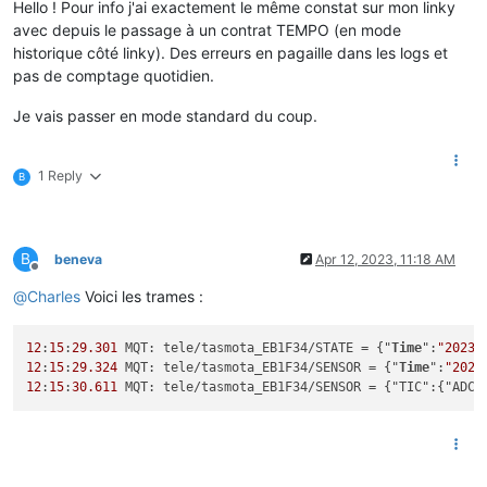
Hello ! Pour info j'ai exactement le même constat sur mon linky
avec depuis le passage à un contrat TEMPO (en mode
historique côté linky). Des erreurs en pagaille dans les logs et
pas de comptage quotidien.
Je vais passer en mode standard du coup.
1 Reply
B
B
beneva
Apr 12, 2023, 11:18 AM
Offline
@
Charles
Voici les trames :
12
:
15
:
29.301
 MQT: tele/tasmota_EB1F34/STATE = {"
Time
":
"2023-
12
:
15
:
29.324
 MQT: tele/tasmota_EB1F34/SENSOR = {"
Time
":
"2023
12
:
15
:
30.611
 MQT: tele/tasmota_EB1F34/SENSOR = {"TIC":{"ADCO