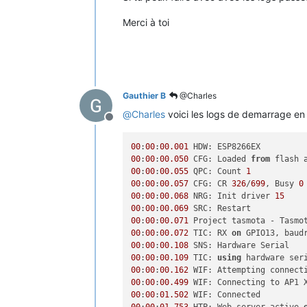
Merci à toi
Gauthier B
@Charles
@
Charles
voici les logs de demarrage e
Offline
00
:
00
:
00.001
00
:
00
:
00.050
 CFG: Loaded 
from
 flash 
00
:
00
:
00.055
 QPC: Count 
1
00
:
00
:
00.057
 CFG: CR 
326
/
699
, Busy 
0
00
:
00
:
00.068
 NRG: Init driver 
15
00
:
00
:
00.069
00
:
00
:
00.071
 Project tasmota - Tasmo
00
:
00
:
00.072
 TIC: RX 
on
 GPIO13, baud
00
:
00
:
00.108
00
:
00
:
00.109
 TIC: 
using
00
:
00
:
00.162
00
:
00
:
00.499
 WIF: Connecting to AP1 
00
:
00
:
01.502