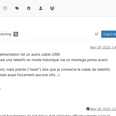
atching
Log in to
May 29, 2023, 1
limentation (et un autre cable USB)
'avais une teleinfo en mode historique via un montage perso avant.
d, mais plante ("reset") des que je connecte le cable de teleinfo.
ais aussi forcement aucune info...)
May 29, 2023, 3
ait fonctionner (la led bleue doit clignoter effectivement) avec le