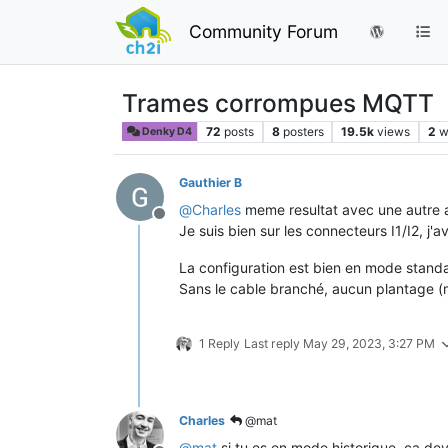
Community Forum
Trames corrompues MQTT
72
posts
8
posters
19.5k
views
2
w
Denky D4
Gauthier B
@
Charles
meme resultat avec une autre a
Offline
Je suis bien sur les connecteurs I1/I2, j
La configuration est bien en mode standar
Sans le cable branché, aucun plantage (m
1 Reply
Last reply
May 29, 2023, 3:27 PM
Charles
@mat
@
mat
si tu es en mode historique, ça devr