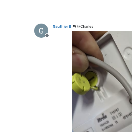
Gauthier B
@Charles
Offline