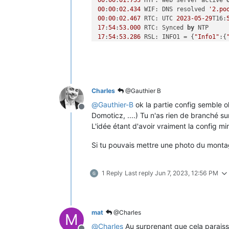
00
:
00
:
01.753
 HTP: Web server active 
00
:
00
:
02.434
 WIF: DNS resolved 
'2.po
00
:
00
:
02.467
 RTC: UTC 
2023
-05
-29
T16:
17
:
54
:
53.000
 RTC: Synced 
by
17
:
54
:
53.286
 RSL: INFO1 = {
"Info1"
:{
17
:
54
:
53.288
 RSL: INFO2 = {
"Info2"
:{
17
:
54
:
53.289
 RSL: INFO3 = {
"Info3"
:{
17
:
54
:
54.711
17
:
54
:
56.632
17
:
54
:
57.492
Charles
@Gauthier B
17
:
54
:
58.414
 RSL: STATE = {
"Time"
:
"2
17
:
54
:
58.420
 RSL: SENSOR = {
"Time"
:
"
@
Gauthier-B
ok la partie config semble o
Offline
17
:
54
:
58.422
 NRG: Energy reset 
by
Domoticz, ....) Tu n'as rien de branché s
17
:
54
:
59.443
 APP: Boot Count 
3029
L'idée étant d'avoir vraiment la config mi
17
:
55
:
00.349
 CFG: Saved to flash at 
Si tu pouvais mettre une photo du montag
1 Reply
Last reply
Jun 7, 2023, 12:56 PM
mat
@Charles
M
@
Charles
Au surprenant que cela paraiss