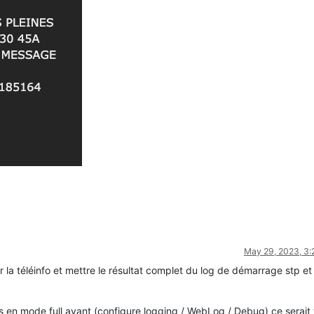
May 29, 2023, 3
 la téléinfo et mettre le résultat complet du log de démarrage stp et
és en mode full avant (configure logging / WebLog / Debug) ce serait