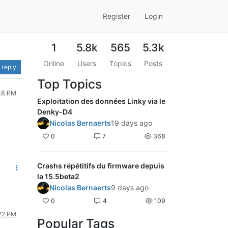
Register
Login
1
5.8k
565
5.3k
Online
Users
Topics
Posts
 reply
Top Topics
:48 PM
Exploitation des données Linky via le
Denky-D4
Nicolas Bernaerts
19 days ago
0
7
368
Crashs répétitifs du firmware depuis
la 15.5beta2
Nicolas Bernaerts
9 days ago
0
4
109
:22 PM
Popular Tags