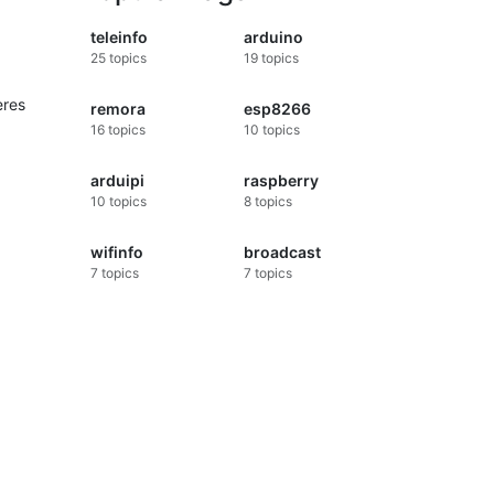
teleinfo
arduino
25
topics
19
topics
ères
remora
esp8266
16
topics
10
topics
arduipi
raspberry
10
topics
8
topics
wifinfo
broadcast
7
topics
7
topics