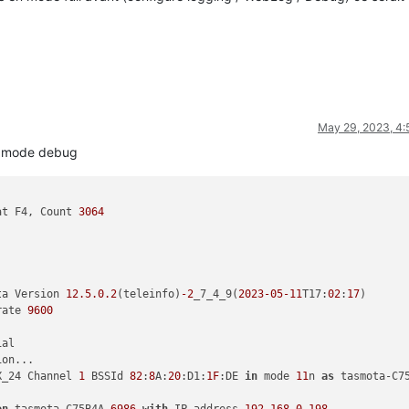
May 29, 2023, 4
n mode debug
at F4, Count 
3064
ta Version 
12.5
.0
.2
(teleinfo)
-2
_7_4_9(
2023
-05
-11
T17:
02
:
17
rate 
9600
X_24 Channel 
1
 BSSId 
82
:
8
A:
20
:D1:
1F
:DE 
in
 mode 
11
n 
as
 tasmota-C7