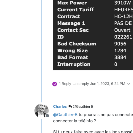
1 Reply
Last reply
Jun 1, 2023, 6:24 PM
M
Charles
@Gauthier B
@
Gauthier-B
tu pourrais ne pas connecter
Offline
connecter la téléinfo ?
Si tu peux faire avec avec les logs pass