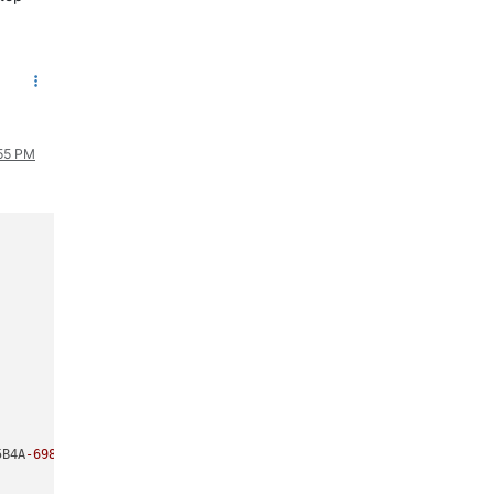
:55 PM
5B4A
-6986.