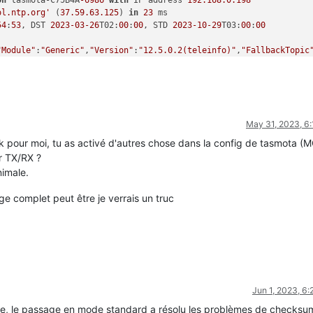
on
 tasmota-C75B4A
-6986
with
 IP address 
192.168
.0
.198
ol.ntp.org'
 (
37.59
.63
.125
) 
in
23
54
:
53
, DST 
2023
-03
-26
T02:
00
:
00
, STD 
2023
-10
-29
T03:
00
:
00
"Module"
:
"Generic"
,
"Version"
:
"12.5.0.2(teleinfo)"
,
"FallbackTopic
"WebServerMode"
:
"Admin"
,
"Hostname"
:
"tasmota-C75B4A-6986"
,
"IPAddr
"RestartReason"
:
"Software/System restart"
,
"BootCount"
:
3029
May 31, 2023, 6
023-05-29T17:54:58"
,
"Uptime"
:
"0T00:00:09"
,
"UptimeSec"
:
9
,
"Vcc"
:
2.
2023-05-29T17:54:58"
,
"ENERGY"
:{
"TotalStartTime"
:
"2023-05-12T13:5
k pour moi, tu as activé d'autres chose dans la config de tasmota (
ur TX/RX ?
nimale.
FB, Count 
3065
, Bytes 
4096
e complet peut être je verrais un truc
Jun 1, 2023, 6
e, le passage en mode standard a résolu les problèmes de checksum