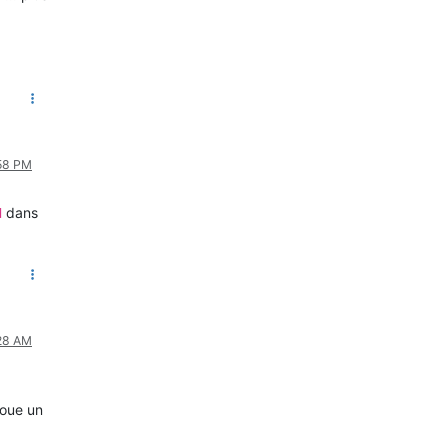
:58 PM
dans
d
:28 AM
joue un