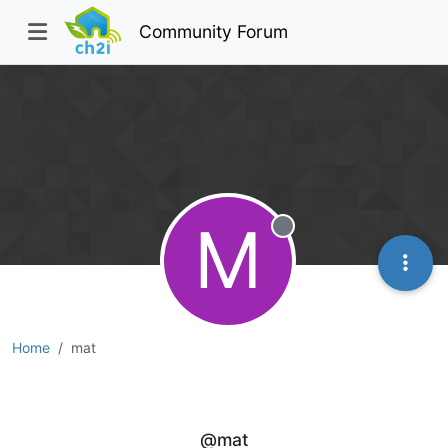
Community Forum
M
Offline
Home
mat
mat
@mat