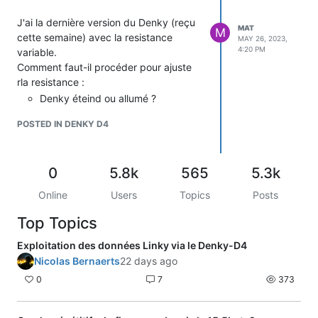
J'ai la dernière version du Denky (reçu
MAT
M
cette semaine) avec la resistance
MAY 26, 2023,
4:20 PM
variable.
Comment faut-il procéder pour ajuste
rla resistance :
Denky éteind ou allumé ?
Tourner dans quel sens ?
POSTED IN DENKY D4
Est-ce qu'il y a un risque de casser
quelque chose ?
Désolé pour les questions naïves, je ne
0
5.8k
565
5.3k
maitrise pas l'éléctronique.
Online
Users
Topics
Posts
Top Topics
Exploitation des données Linky via le Denky-D4
Nicolas Bernaerts
22 days ago
0
7
373