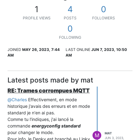
1
4
0
PROFILE VIEWS
POSTS
FOLLOWERS
0
FOLLOWING
JOINED
MAY 26, 2023, 7:44
LAST ONLINE
JUN 7, 2023, 10:50
AM
AM
Latest posts made by mat
RE: Trames corrompues MQTT
@
Charles
Effectivement, en mode
historique j'avais des erreurs et en mode
standard je n'en ai pas.
Comme tu l'indiques, j'ai lancé la
commande
energyconfig standard
pour changer le mode.
MAT
M
JUN 3, 2023,
Pour info, le Denky est branché au Linky