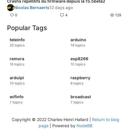
Crashs répétitifs du firmware depuis la 15.5beta2
Nicolas Bernaerts
12 days ago
0
4
129
Popular Tags
teleinfo
arduino
25
topics
19
topics
remora
esp8266
16
topics
10
topics
arduipi
raspberry
10
topics
8
topics
wifinfo
broadcast
7
topics
7
topics
Copyright © 2022 Charles-Henri Hallard |
Return to blog
page
| Powered by
NodeBB