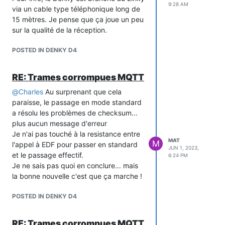
9:28 AM
via un cable type téléphonique long de
15 mètres. Je pense que ça joue un peu
sur la qualité de la réception.
POSTED IN DENKY D4
RE: Trames corrompues MQTT
@
Charles
Au surprenant que cela
paraisse, le passage en mode standard
a résolu les problèmes de checksum...
plus aucun message d'erreur
Je n'ai pas touché à la resistance entre
MAT
M
l'appel à EDF pour passer en standard
JUN 1, 2023,
et le passage effectif.
6:24 PM
Je ne sais pas quoi en conclure... mais
la bonne nouvelle c'est que ça marche !
POSTED IN DENKY D4
RE: Trames corrompues MQTT