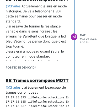
@
Charles
Actuellement je suis en mode
historique. Je vais téléphoner à EDF
cette semaine pour passer en mode
standard.
J'ai essayé de tourner la resistance
variable dans le sens horaire : les
MAT
erreurs ne s'arrêtent que lorsque la led
M
MAY 29, 2023,
bleu s'éteind. Je pense donc que c'est
8:30 AM
trop tourné.
J'essaierai à nouveau quand j'aurai le
compteur en mode standard.
Actuellement, j'ai tout de même des
infos qui remontent, mais les erreurs me
POSTED IN DENKY D4
font douter de leur complétude.
RE: Trames corrompues MQTT
@
Charles
J'ai également beaucoup de
trames corrompues :
17:17:35.173 LibTeleinfo::checkLine Err checksum 0x00 != 0x53
17:17:38.685 LibTeleinfo::checkLine Err checksum 0x00 != 0x53