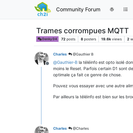
Community Forum
Trames corrompues MQTT
72
posts
8
posters
19.6k
views
2
w
Denky D4
Charles
@Gauthier B
@
Gauthier-B
la téléinfo est opto isolé do
Offline
moins le Reset. Parfois certain D1 sont de
optimale ça fait ce genre de chose.
Pouvez vous essayer avec une autre ali
Par ailleurs la téléinfo est bien sur les 
Charles
@Charles