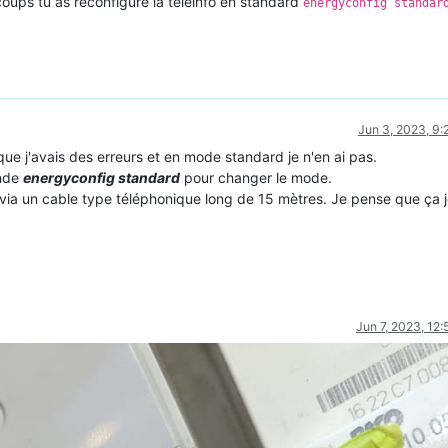
coups tu as reconfiguré la teleinfo en standard
energyconfig standar
Jun 3, 2023, 9
ue j'avais des erreurs et en mode standard je n'en ai pas.
ande
energyconfig standard
pour changer le mode.
 via un cable type téléphonique long de 15 mètres. Je pense que ça 
Jun 7, 2023, 12