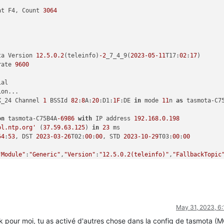
at F4, Count 
3064
ta Version 
12.5
.0
.2
(teleinfo)
-2
_7_4_9(
2023
-05
-11
T17:
02
:
17
rate 
9600
X_24 Channel 
1
 BSSId 
82
:
8
A:
20
:D1:
1F
:DE 
in
 mode 
11
n 
as
 tasmota-C7
on
 tasmota-C75B4A
-6986
with
 IP address 
192.168
.0
.198
ol.ntp.org'
 (
37.59
.63
.125
) 
in
23
54
:
53
, DST 
2023
-03
-26
T02:
00
:
00
, STD 
2023
-10
-29
T03:
00
:
00
"Module"
:
"Generic"
,
"Version"
:
"12.5.0.2(teleinfo)"
,
"FallbackTopic
"WebServerMode"
:
"Admin"
,
"Hostname"
:
"tasmota-C75B4A-6986"
,
"IPAddr
"RestartReason"
:
"Software/System restart"
,
"BootCount"
:
3029
May 31, 2023, 6
023-05-29T17:54:58"
,
"Uptime"
:
"0T00:00:09"
,
"UptimeSec"
:
9
,
"Vcc"
:
2.
2023-05-29T17:54:58"
,
"ENERGY"
:{
"TotalStartTime"
:
"2023-05-12T13:5
k pour moi, tu as activé d'autres chose dans la config de tasmota (