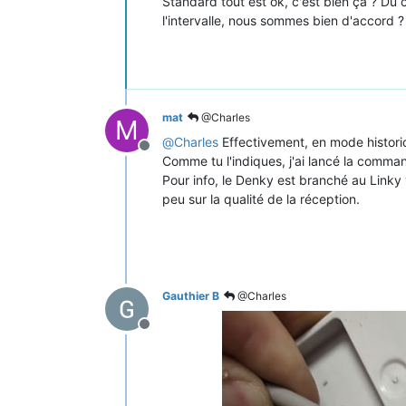
Standard tout est ok, c'est bien ça ? Du 
l'intervalle, nous sommes bien d'accord ?
mat
@Charles
M
@
Charles
Effectivement, en mode historiq
Offline
Comme tu l'indiques, j'ai lancé la comm
Pour info, le Denky est branché au Linky
peu sur la qualité de la réception.
Gauthier B
@Charles
Offline