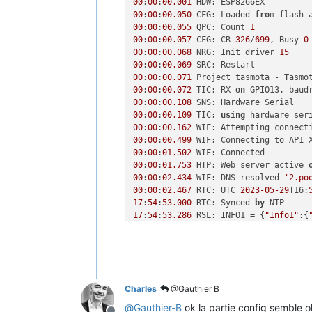
00
:
00
:
00.001
00
:
00
:
00.050
 CFG: Loaded 
from
 flash 
00
:
00
:
00.055
 QPC: Count 
1
00
:
00
:
00.057
 CFG: CR 
326
/
699
, Busy 
0
00
:
00
:
00.068
 NRG: Init driver 
15
00
:
00
:
00.069
00
:
00
:
00.071
 Project tasmota - Tasmo
00
:
00
:
00.072
 TIC: RX 
on
 GPIO13, baud
00
:
00
:
00.108
00
:
00
:
00.109
 TIC: 
using
00
:
00
:
00.162
00
:
00
:
00.499
 WIF: Connecting to AP1 
00
:
00
:
01.502
00
:
00
:
01.753
 HTP: Web server active 
00
:
00
:
02.434
 WIF: DNS resolved 
'2.po
00
:
00
:
02.467
 RTC: UTC 
2023
-05
-29
T16:
17
:
54
:
53.000
 RTC: Synced 
by
17
:
54
:
53.286
 RSL: INFO1 = {
"Info1"
:{
17
:
54
:
53.288
 RSL: INFO2 = {
"Info2"
:{
17
:
54
:
53.289
 RSL: INFO3 = {
"Info3"
:{
17
:
54
:
54.711
17
:
54
:
56.632
17
:
54
:
57.492
Charles
@Gauthier B
17
:
54
:
58.414
 RSL: STATE = {
"Time"
:
"2
17
:
54
:
58.420
 RSL: SENSOR = {
"Time"
:
"
@
Gauthier-B
ok la partie config semble o