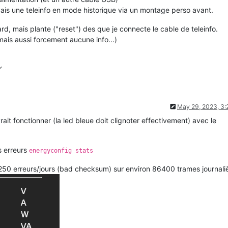
'avais une teleinfo en mode historique via un montage perso avant.
d, mais plante ("reset") des que je connecte le cable de teleinfo.
ais aussi forcement aucune info...)
May 29, 2023, 3
ait fonctionner (la led bleue doit clignoter effectivement) avec le
es erreurs
energyconfig stats
on 250 erreurs/jours (bad checksum) sur environ 86400 trames journali