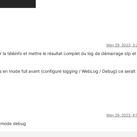
May 29, 2023, 3
 la téléinfo et mettre le résultat complet du log de démarrage stp et
és en mode full avant (configure logging / WebLog / Debug) ce serait
May 29, 2023, 4
n mode debug