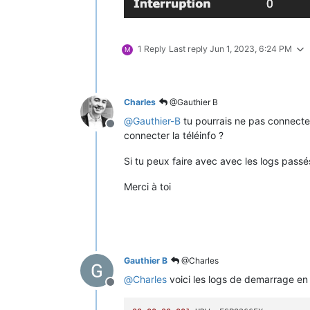
1 Reply
Last reply
Jun 1, 2023, 6:24 PM
M
Charles
@Gauthier B
@
Gauthier-B
tu pourrais ne pas connecter
Offline
connecter la téléinfo ?
Si tu peux faire avec avec les logs pass
Merci à toi
Gauthier B
@Charles
@
Charles
voici les logs de demarrage e
Offline