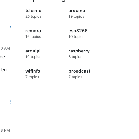
teleinfo
arduino
25
topics
19
topics
remora
esp8266
16
topics
10
topics
:30 AM
arduipi
raspberry
ode
10
topics
8
topics
bleu
wifinfo
broadcast
7
topics
7
topics
:48 PM