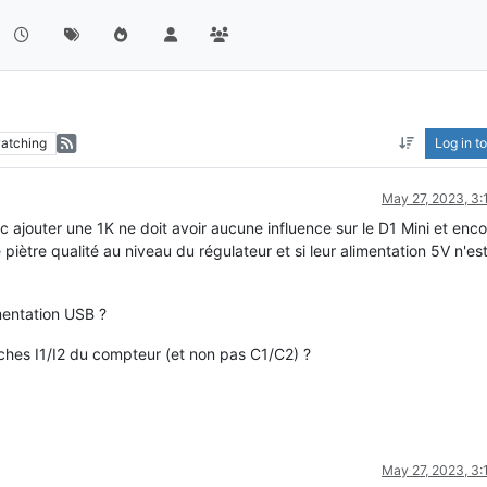
atching
Log in to
May 27, 2023, 3
nc ajouter une 1K ne doit avoir aucune influence sur le D1 Mini et enc
 piètre qualité au niveau du régulateur et si leur alimentation 5V n'es
mentation USB ?
broches I1/I2 du compteur (et non pas C1/C2) ?
May 27, 2023, 3