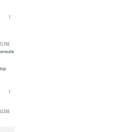
:27 PM
 ensuite
 top
:55 PM