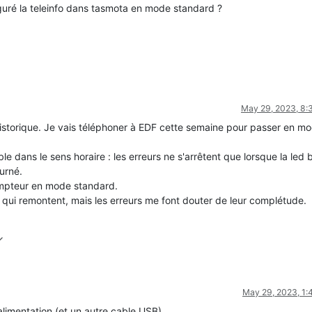
uré la teleinfo dans tasmota en mode standard ?
May 29, 2023, 8
istorique. Je vais téléphoner à EDF cette semaine pour passer en m
le dans le sens horaire : les erreurs ne s'arrêtent que lorsque la led 
urné.
compteur en mode standard.
s qui remontent, mais les erreurs me font douter de leur complétude.
May 29, 2023, 1
limentation (et un autre cable USB)