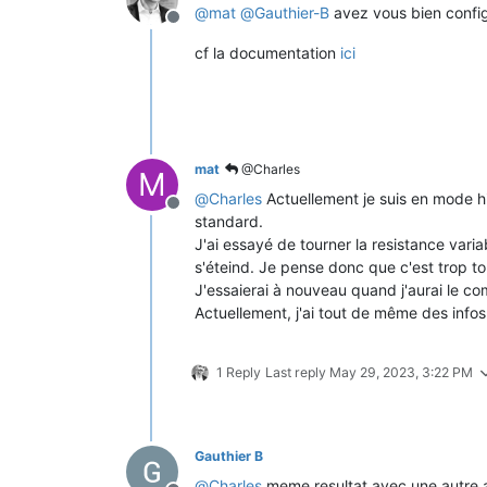
@
mat
@
Gauthier-B
avez vous bien config
Offline
cf la documentation
ici
mat
@Charles
M
@
Charles
Actuellement je suis en mode h
Offline
standard.
J'ai essayé de tourner la resistance variab
s'éteind. Je pense donc que c'est trop to
J'essaierai à nouveau quand j'aurai le 
Actuellement, j'ai tout de même des info
1 Reply
Last reply
May 29, 2023, 3:22 PM
Gauthier B
@
Charles
meme resultat avec une autre a