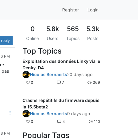
Register
Login
0
5.8k
565
5.3k
Online
Users
Topics
Posts
 reply
Top Topics
:16 PM
Exploitation des données Linky via le
ore
Denky-D4
t pas
Nicolas Bernaerts
20 days ago
0
7
369
Crashs répétitifs du firmware depuis
la 15.5beta2
Nicolas Bernaerts
9 days ago
0
4
110
Popular Tags
:18 PM