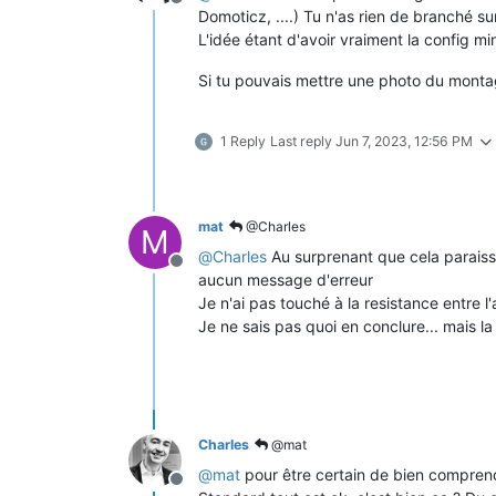
Offline
17
:
54
:
58.422
 NRG: Energy reset 
by
Domoticz, ....) Tu n'as rien de branché s
17
:
54
:
59.443
 APP: Boot Count 
3029
L'idée étant d'avoir vraiment la config mi
17
:
55
:
00.349
 CFG: Saved to flash at 
Si tu pouvais mettre une photo du montag
1 Reply
Last reply
Jun 7, 2023, 12:56 PM
mat
@Charles
M
@
Charles
Au surprenant que cela paraiss
Offline
aucun message d'erreur
Je n'ai pas touché à la resistance entre 
Je ne sais pas quoi en conclure... mais l
Charles
@mat
@
mat
pour être certain de bien comprendr
Offline