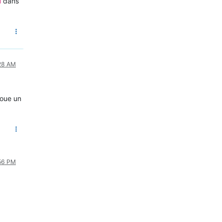
dans
d
:28 AM
joue un
:56 PM