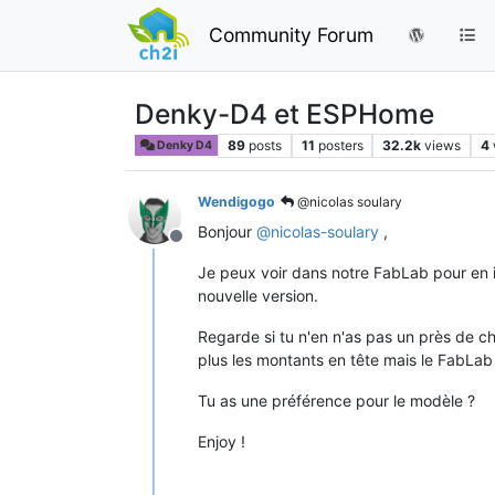
Community Forum
Denky-D4 et ESPHome
89
posts
11
posters
32.2k
views
4
Denky D4
Wendigogo
@nicolas soulary
Bonjour
@
nicolas-soulary
,
Offline
Je peux voir dans notre FabLab pour en i
nouvelle version.
Regarde si tu n'en n'as pas un près de che
plus les montants en tête mais le FabLab fa
Tu as une préférence pour le modèle ?
Enjoy !