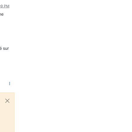
:09 PM
ne
é sur