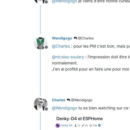
@
Wendigogo
je viens d'être notifié curi
Offline
Wendigogo
@Charles
@
Charles
: pour les PM c'est bon, mais p
Offline
@
nicolas-soulary
: l'impression doit être
normalement.
J'en ai profité pour en faire une pour moi
Charles
@Wendigogo
@
Wendigogo
tu es bien watching sur ce 
Offline