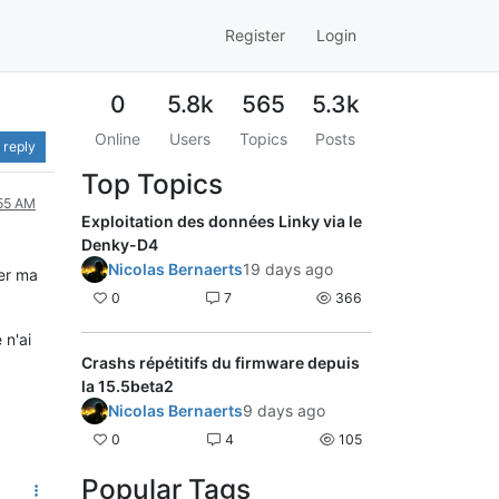
Register
Login
0
5.8k
565
5.3k
Online
Users
Topics
Posts
 reply
Top Topics
:55 AM
Exploitation des données Linky via le
Denky-D4
Nicolas Bernaerts
19 days ago
ter ma
0
7
366
 n'ai
Crashs répétitifs du firmware depuis
la 15.5beta2
Nicolas Bernaerts
9 days ago
0
4
105
Popular Tags