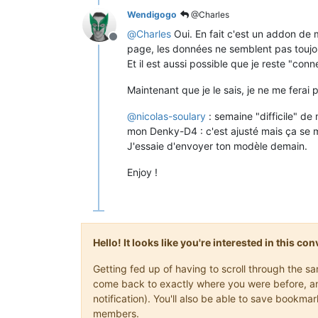
Wendigogo
@Charles
@
Charles
Oui. En fait c'est un addon de 
Offline
page, les données ne semblent pas toujou
Et il est aussi possible que je reste "conn
Maintenant que je le sais, je ne me ferai p
@
nicolas-soulary
: semaine "difficile" de
mon Denky-D4 : c'est ajusté mais ça se m
J'essaie d'envoyer ton modèle demain.
Enjoy !
Hello! It looks like you're interested in this c
Getting fed up of having to scroll through the s
come back to exactly where you were before, and 
notification). You'll also be able to save book
members.