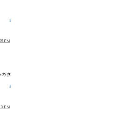
:55 PM
voyer.
:30 PM