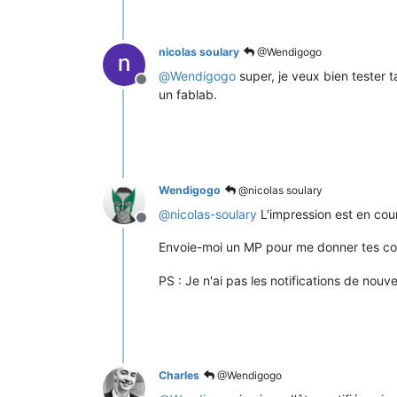
nicolas soulary
@Wendigogo
@
Wendigogo
super, je veux bien tester t
Offline
un fablab.
Wendigogo
@nicolas soulary
@
nicolas-soulary
L'impression est en cour
Offline
Envoie-moi un MP pour me donner tes c
PS : Je n'ai pas les notifications de no
Charles
@Wendigogo