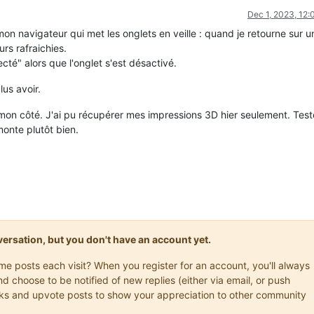
Dec 1, 2023, 12
mon navigateur qui met les onglets en veille : quand je retourne sur u
rs rafraichies.
ecté" alors que l'onglet s'est désactivé.
lus avoir.
 mon côté. J'ai pu récupérer mes impressions 3D hier seulement. Test
onte plutôt bien.
onversation, but you don't have an account yet.
ame posts each visit? When you register for an account, you'll always
choose to be notified of new replies (either via email, or push
marks and upvote posts to show your appreciation to other community