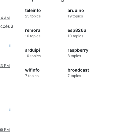
teleinfo
arduino
25
topics
19
topics
:04 AM
accès à
remora
esp8266
16
topics
10
topics
arduipi
raspberry
10
topics
8
topics
:53 PM
wifinfo
broadcast
7
topics
7
topics
:55 PM