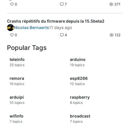
0
7
371
Crashs répétitifs du firmware depuis la 15.5beta2
Nicolas Bernaerts
11 days ago
0
4
122
Popular Tags
teleinfo
arduino
25
topics
19
topics
remora
esp8266
16
topics
10
topics
arduipi
raspberry
10
topics
8
topics
wifinfo
broadcast
7
topics
7
topics