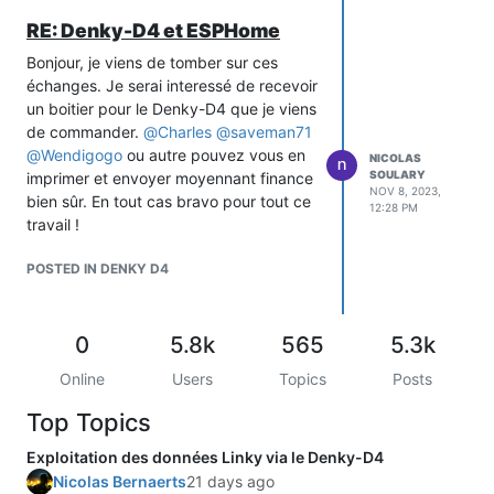
RE: Denky-D4 et ESPHome
Bonjour, je viens de tomber sur ces
échanges. Je serai interessé de recevoir
un boitier pour le Denky-D4 que je viens
de commander.
@
Charles
@
saveman71
@
Wendigogo
ou autre pouvez vous en
NICOLAS
SOULARY
imprimer et envoyer moyennant finance
NOV 8, 2023,
bien sûr. En tout cas bravo pour tout ce
12:28 PM
travail !
POSTED IN DENKY D4
0
5.8k
565
5.3k
Online
Users
Topics
Posts
Top Topics
Exploitation des données Linky via le Denky-D4
Nicolas Bernaerts
21 days ago