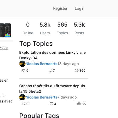
Register
Login
0
5.8k
565
5.3k
Online
Users
Topics
Posts
Top Topics
:25 PM
Exploitation des données Linky via le
Denky-D4
Nicolas Bernaerts
18 days ago
0
7
360
és en
Crashs répétitifs du firmware depuis
la 15.5beta2
a la
Nicolas Bernaerts
7 days ago
es avec
0
4
85
Popular Tags