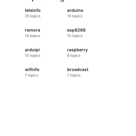
teleinfo
arduino
25
topics
19
topics
remora
esp8266
16
topics
10
topics
arduipi
raspberry
10
topics
8
topics
wifinfo
broadcast
7
topics
7
topics