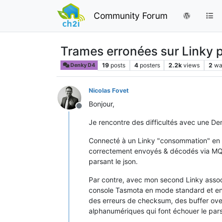
Community Forum
Trames erronées sur Linky 
19
posts
4
posters
2.2k
views
2
wa
Denky D4
Nicolas Fovet
Bonjour,
Offline
Je rencontre des difficultés avec une Den
Connecté à un Linky "consommation" en 
correctement envoyés & décodés via MQTT
parsant le json.
Par contre, avec mon second Linky associ
console Tasmota en mode standard et en 
des erreurs de checksum, des buffer ov
alphanumériques qui font échouer le par