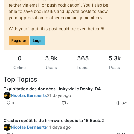
(either via email, or push notification). You'll also be
able to save bookmarks and upvote posts to show
your appreciation to other community members.
With your input, this post could be even better 💗
Register
Login
0
5.8k
565
5.3k
Online
Users
Topics
Posts
Top Topics
Exploitation des données Linky via le Denky-D4
Nicolas Bernaerts
21 days ago
0
7
371
Crashs répétitifs du firmware depuis la 15.5beta2
Nicolas Bernaerts
11 days ago