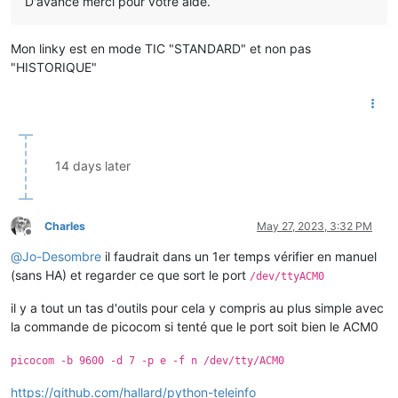
D'avance merci pour votre aide.
Mon linky est en mode TIC "STANDARD" et non pas
"HISTORIQUE"
14 days later
Charles
May 27, 2023, 3:32 PM
Offline
@
Jo-Desombre
il faudrait dans un 1er temps vérifier en manuel
(sans HA) et regarder ce que sort le port
/dev/ttyACM0
il y a tout un tas d'outils pour cela y compris au plus simple avec
la commande de picocom si tenté que le port soit bien le ACM0
picocom -b 9600 -d 7 -p e -f n /dev/tty/ACM0
https://github.com/hallard/python-teleinfo