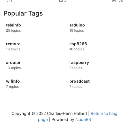
0
4
124
Popular Tags
teleinfo
arduino
25
topics
19
topics
remora
esp8266
16
topics
10
topics
arduipi
raspberry
10
topics
8
topics
wifinfo
broadcast
7
topics
7
topics
Copyright © 2022 Charles-Henri Hallard |
Return to blog
page
| Powered by
NodeBB