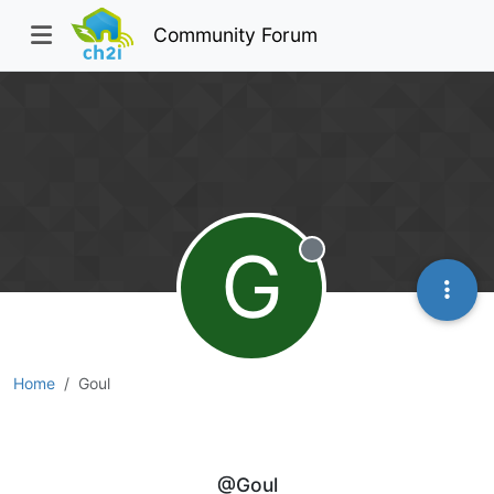
Community Forum
G
Offline
Home
Goul
Goul
@Goul