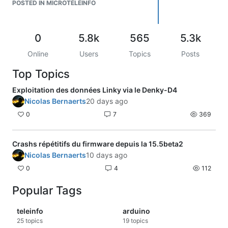
Les led sur le dongle doivent elle être
POSTED IN MICROTÉLÉINFO
allumées? sur des vidéos je les vois bien
scintillantes .
merci pour le coup de main et pour vos
0
5.8k
565
5.3k
deux projets.
Online
Users
Topics
Posts
Goul
Top Topics
Exploitation des données Linky via le Denky-D4
Nicolas Bernaerts
20 days ago
0
7
369
Crashs répétitifs du firmware depuis la 15.5beta2
Nicolas Bernaerts
10 days ago
0
4
112
Popular Tags
teleinfo
arduino
25
topics
19
topics