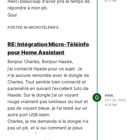
merci beaucoup d'avoir pris le temps de
6:13 PM
répondre à mon pb.
Goul
POSTED IN MICROTÉLÉINFO
RE: Intégration Micro-Téléinfo
pour Home Assistant
Bonjour Charles, Bonjour Haade,
j'ai contacté Haade pour ce sujet. Je
n'ai aucune remontée avec le dongle de
Charles. Tout semble bien connecté et
paramétré en suivant l'excellent tuto de
Haade. Sur le dongle j'ai un voyant
GOUL
G
OCT 23, 2023,
rouge vraiment pas lumineux du tout et
4:20 PM
pas de voyant bleue. je l'ai testé sur un
autre port USB idem.
Charles, je me demande si le dongle n'a
pas un pb. et si oui comment je peux
m'en assurer ?