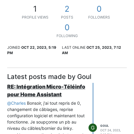
1
2
0
PROFILE VIEWS
POSTS
FOLLOWERS
0
FOLLOWING
JOINED
OCT 22, 2023, 5:19
LAST ONLINE
OCT 25, 2023, 7:12
PM
AM
Latest posts made by Goul
RE: Intégration Micro-Téléinfo
pour Home Assistant
@
Charles
Bonsoir, j'ai tout repris de 0,
changement de câblages, reprise
configuration logiciel et maintenant tout
fonctionne. Je soupçonne un pb au
GOUL
G
niveau du câbles/bornier du linky.
OCT 24, 2023,