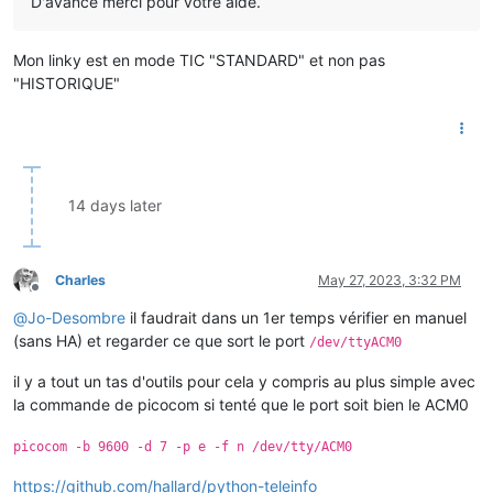
D'avance merci pour votre aide.
Mon linky est en mode TIC "STANDARD" et non pas
"HISTORIQUE"
14 days later
Charles
May 27, 2023, 3:32 PM
Offline
@
Jo-Desombre
il faudrait dans un 1er temps vérifier en manuel
(sans HA) et regarder ce que sort le port
/dev/ttyACM0
il y a tout un tas d'outils pour cela y compris au plus simple avec
la commande de picocom si tenté que le port soit bien le ACM0
picocom -b 9600 -d 7 -p e -f n /dev/tty/ACM0
https://github.com/hallard/python-teleinfo