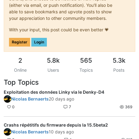
(either via email, or push notification). You'll also be
able to save bookmarks and upvote posts to show
your appreciation to other community members.
With your input, this post could be even better 💗
Register
Login
2
5.8k
565
5.3k
Online
Users
Topics
Posts
Top Topics
Exploitation des données Linky via le Denky-D4
Nicolas Bernaerts
20 days ago
0
7
369
Crashs répétitifs du firmware depuis la 15.5beta2
Nicolas Bernaerts
10 days ago