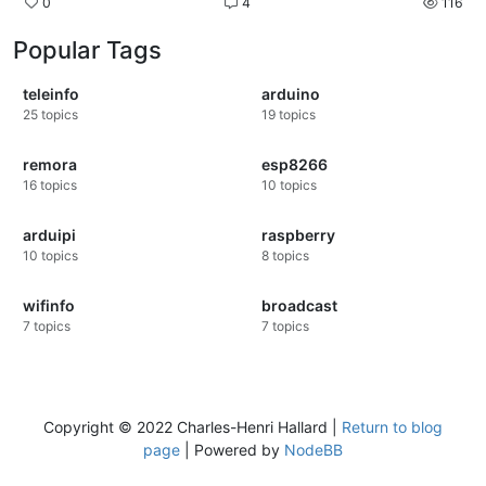
0
4
116
Popular Tags
teleinfo
arduino
25
topics
19
topics
remora
esp8266
16
topics
10
topics
arduipi
raspberry
10
topics
8
topics
wifinfo
broadcast
7
topics
7
topics
Copyright © 2022 Charles-Henri Hallard |
Return to blog
page
| Powered by
NodeBB