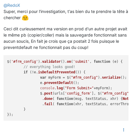
@
RedoX
Super, merci pour l'investigation, t'as bien du te prendre la tête à
chercher
Ceci dit curieusement ma version en prod d'un autre projet avait
le même pb (copier/coller) mais la sauvegarde fonctionnait sans
aucun soucis, En fait je crois que ça postait 2 fois puisque le
preventdefault ne fonctionnait pas du coup!
$(
'#frm_config'
).
validator
().
on
(
'submit'
, 
function
 (
e
) {

// everything looks good!
if
 (!e.
isDefaultPrevented
()) {

var
 myForm = $(
"#frm_config"
).
serialize
();

		e.
preventDefault
();

console
.
log
(
"Form Submit="
+myForm);

		$.
post
(urls[
'config_form'
], $(
"#frm_config"
)
		 .
done
( 
function
(
msg, textStatus, xhr
) {
Noti
		 .
fail
( 
function
(
xhr, textStatus, errorThrow
	}
