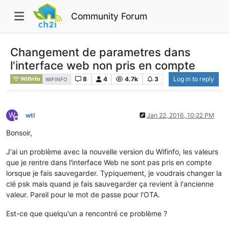
Community Forum
Changement de parametres dans
l'interface web non pris en compte
8
4
4.7k
3
Log in to reply
WifInfo
WIFINFO
W
wtl
Jan 22, 2016, 10:22 PM
Offline
Bonsoir,
J'ai un problème avec la nouvelle version du Wifinfo, les valeurs
que je rentre dans l'interface Web ne sont pas pris en compte
lorsque je fais sauvegarder. Typiquement, je voudrais changer la
clé psk mais quand je fais sauvegarder ça revient à l'ancienne
valeur. Pareil pour le mot de passe pour l'OTA.
Est-ce que quelqu'un a rencontré ce problème ?