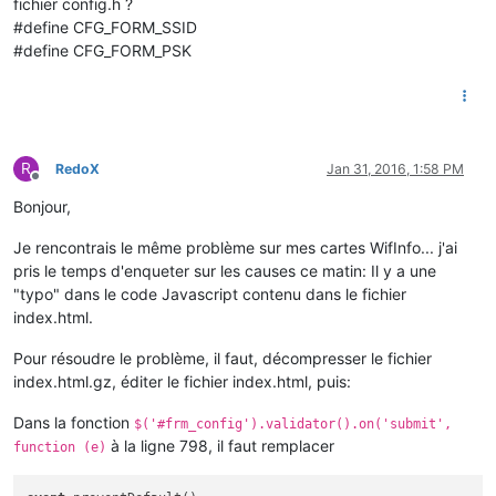
fichier config.h ?
#define CFG_FORM_SSID
#define CFG_FORM_PSK
R
RedoX
Jan 31, 2016, 1:58 PM
Offline
Bonjour,
Je rencontrais le même problème sur mes cartes WifInfo... j'ai
pris le temps d'enqueter sur les causes ce matin: Il y a une
"typo" dans le code Javascript contenu dans le fichier
index.html.
Pour résoudre le problème, il faut, décompresser le fichier
index.html.gz, éditer le fichier index.html, puis:
Dans la fonction
$('#frm_config').validator().on('submit',
à la ligne 798, il faut remplacer
function (e)