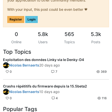
your appreciation to other community members.
With your input, this post could be even better 💗
Register
Login
0
5.8k
565
5.3k
Online
Users
Topics
Posts
Top Topics
Exploitation des données Linky via le Denky-D4
Nicolas Bernaerts
20 days ago
0
7
369
Crashs répétitifs du firmware depuis la 15.5beta2
Nicolas Bernaerts
10 days ago
0
4
116
Popular Tags