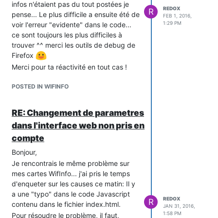
infos n'étaient pas du tout postées je
REDOX
R
pense... Le plus difficile a ensuite été de
FEB 1, 2016,
1:29 PM
voir l'erreur "evidente" dans le code...
ce sont toujours les plus difficiles à
trouver ^^ merci les outils de debug de
Firefox
Merci pour ta réactivité en tout cas !
POSTED IN WIFINFO
RE: Changement de parametres
dans l'interface web non pris en
compte
Bonjour,
Je rencontrais le même problème sur
mes cartes WifInfo... j'ai pris le temps
d'enqueter sur les causes ce matin: Il y
a une "typo" dans le code Javascript
REDOX
R
contenu dans le fichier index.html.
JAN 31, 2016,
1:58 PM
Pour résoudre le problème, il faut,