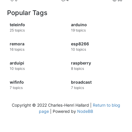
Voilà voilà,
Bonne fin de week-end !
Popular Tags
teleinfo
arduino
25
topics
19
topics
remora
esp8266
16
topics
10
topics
arduipi
raspberry
10
topics
8
topics
wifinfo
broadcast
7
topics
7
topics
Copyright © 2022 Charles-Henri Hallard |
Return to blog
page
| Powered by
NodeBB