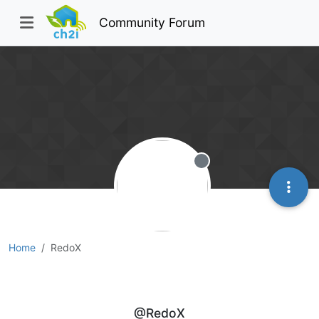
Community Forum
Offline
Home
RedoX
RedoX
@RedoX