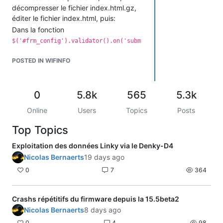
décompresser le fichier index.html.gz,
éditer le fichier index.html, puis:
Dans la fonction
$('#frm_config').validator().on('subm
à la ligne 798, il faut
it', function (e)
remplacer
POSTED IN WIFINFO
par
0
5.8k
565
5.3k
Online
Users
Topics
Posts
Enregistrer, recompresser le fichier
Top Topics
index.html pour refaire le fichier
index.html.gz, et renvoyer les nouveaux
Exploitation des données Linky via le Denky-D4
fichiers (via le menu EPS8266 Sketch
Nicolas Bernaerts
19 days ago
Data Upload de l'IDE Arduino).
0
7
364
Ensuite, ca a l'air de fonctionner
correctement (Enregistrer les nouvelles
données provoque un crash et reboot
Crashs répétitifs du firmware depuis la 15.5beta2
de l'ESP8266 (sur un ESP07), mais c'est
Nicolas Bernaerts
8 days ago
pas bien grave...)
0
4
98