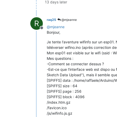
13 days later
raq25
@mjeanne
R
@
mjeanne
Offline
Bonjour,
Je tente l'aventure wifinfo sur un esp01. N
téléverser wifino.ino (après correction d
Mon esp01 est visible sur le wifi (ssid : 
Mes questions :
-Comment se connecter dessus ?
-Est-ce que l'interface web est dispo ou f
Sketch Data Upload"), mais il semble que 
[SPIFFS] data : /home/raffaele/Arduino/
[SPIFFS] size : 64
[SPIFFS] page : 256
[SPIFFS] block : 4096
/index.htm.gz
/favicon.ico
/js/wifinfo.js.gz