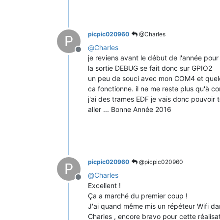
    Serial.
printf
(
"Flash ide  size: 
    Serial.
printf
(
"Flash ide speed: 
    Serial.
printf
(
"Flash ide mode:  
picpic020960
@Charles
P
if
(ideSize != realSize) {

@
Charles
Offline
        Serial.
println
(
"Flash Chip c
je reviens avant le début de l'année pour 
    } 
else
 {

la sortie DEBUG se fait donc sur GPIO2
        Serial.
println
(
"Flash Chip c
un peu de souci avec mon COM4 et quel
    }

ca fonctionne. il ne me reste plus qu'à c
delay
(
5000
);

j'ai des trames EDF je vais donc pouvoir t
aller ... Bonne Année 2016
picpic020960
@picpic020960
P
@
Charles
Offline
Excellent !
Ça a marché du premier coup !
J'ai quand même mis un répéteur Wifi da
Charles , encore bravo pour cette réalisa