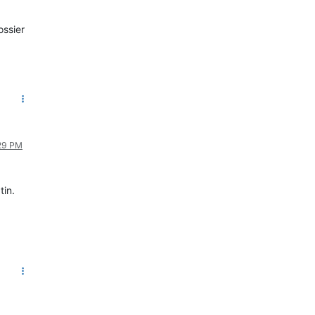
ossier
:29 PM
tin.