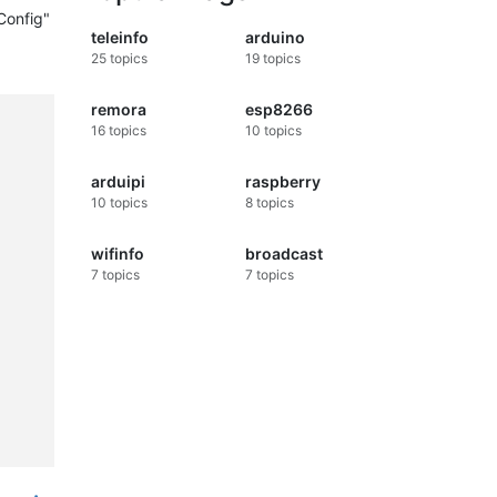
Config"
teleinfo
arduino
25
topics
19
topics
remora
esp8266
16
topics
10
topics
arduipi
raspberry
10
topics
8
topics
wifinfo
broadcast
7
topics
7
topics