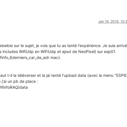
Jan 16, 2016, 10
ewbie sur le sujet, je vois que tu as tenté l'expérience. Je suis arrivé
es includes WifiUdp en WiFiUdp et ajout de NeoPixel) sur esp01.
Wifinfo_6derniers_car_de_adr mac).
aut t-il la téléverser et la jai tenté l'upload data (avec le menu "ESP
j'ai un pb de place :
WifinfoRAQ/data