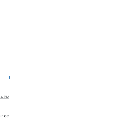
:14 PM
ur ce