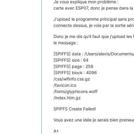
Je vous explique mon problème :
carte avec ESP07, donc je pense dans la
J'upload le programme principal sans pr
connecte dessus, je vois par la sortie sér
Donc je me dis qu'il faut que j'upload le
le message :
[SPIFFS] data : /Users/alexis/Documents/
[SPIFFS] size : 64
[SPIFFS] page : 256
[SPIFFS] block : 4096
/css/wifinfo.css.gz
/favicon.ico
/fonts/glyphicons.woff
/index.htm.gz
SPIFFS Create Failed!
Vous avez une idée je serais bien preneur
A+