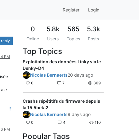
Register
Login
0
5.8k
565
5.3k
Online
Users
Topics
Posts
 reply
Top Topics
:34 PM
Exploitation des données Linky via le
Denky-D4
Nicolas Bernaerts
20 days ago
lisée
0
7
369
raie
Crashs répétitifs du firmware depuis
la 15.5beta2
Nicolas Bernaerts
9 days ago
0
4
110
:36 PM
Popular Tags