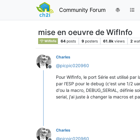
Community Forum
mise en oeuvre de WifInfo
64
posts
9
posters
61.8k
views
2
wat
WifInfo
Charles
@
picpic020960
Offline
Pour WifInfo, le port Série est utilisé pa
par l'ESP pour le debug (c'est une 1/2 uar
d'ou la macro, DEBUG_SERIAL, définie soit
serial, j'ai juste à changer la macros et
Charles
@
picpic020960