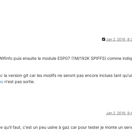
Jan 2, 2016, 8
rd WifInfo puis ensuite le module ESP07 (1M/192K SPIFFS) comme indi
vec la version git car les modifs ne seront pas encore inclues tant qu'u
no
n'est pas sortie.
Jan 2, 2016, 9
e qu'il faut, c'est un peu usine à gaz car pour tester je monte un ser