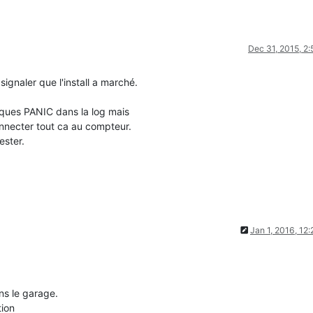
%u\n"
, ideSize);

%u\n"
, ESP.
getFlashChipSpeed
());

%s\n"
, (ideMode == FM_QIO ? 
"QIO"
 : ideMode == FM_QOUT ? 
"QOUT"
 
Dec 31, 2015, 2
onfiguration wrong!\n"
);

signaler que l'install a marché.
onfiguration ok.\n"
);

ques PANIC dans la log mais
onnecter tout ca au compteur.
ester.
Jan 1, 2016, 12
ns le garage.
tion