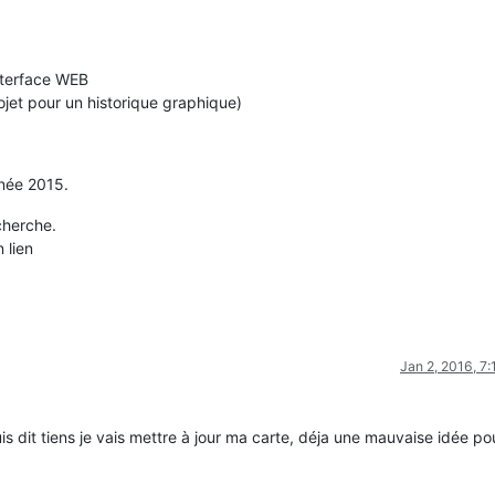
'interface WEB
ojet pour un historique graphique)
nnée 2015.
cherche.
 lien
Jan 2, 2016, 7
 dit tiens je vais mettre à jour ma carte, déja une mauvaise idée po