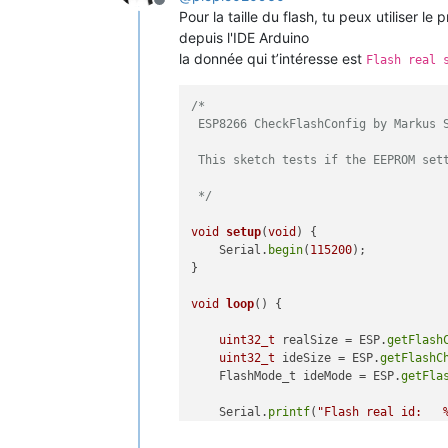
Offline
Pour la taille du flash, tu peux utilis
depuis l'IDE Arduino
la donnée qui t’intéresse est
Flash real 
/* 

 ESP8266 CheckFlashConfig by Markus S
 This sketch tests if the EEPROM sett
 */
void
setup
(
void
)
{

    Serial.
begin
(
115200
);

}

void
loop
()
{

uint32_t
 realSize = ESP.
getFlash
uint32_t
 ideSize = ESP.
getFlashC
    FlashMode_t ideMode = ESP.
getFla
    Serial.
printf
(
"Flash real id:   
    Serial.
printf
(
"Flash real size: 