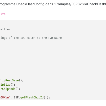
er le programme CheckFlashConfig dans "Examples/ESP8266/CheckFlash
size
attler

ings of the IDE match to the Hardware

ChipRealSize
();

hipSize
();

shChipMode
();

%08X\n"
, ESP.
getFlashChipId
());

%u\n\n"
, realSize);
