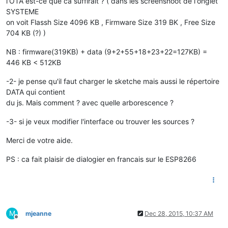
l'OTA est-ce que ca suffirait ? ( dans les screenshoot de l'onglet
SYSTEME
on voit Flassh Size 4096 KB , Firmware Size 319 BK , Free Size
704 KB (?) )
NB : firmware(319KB) + data (9+2+55+18+23+22=127KB) =
446 KB < 512KB
-2- je pense qu'il faut charger le sketche mais aussi le répertoire
DATA qui contient
du js. Mais comment ? avec quelle arborescence ?
-3- si je veux modifier l'interface ou trouver les sources ?
Merci de votre aide.
PS : ca fait plaisir de dialogier en francais sur le ESP8266
M
mjeanne
Dec 28, 2015, 10:37 AM
Offline