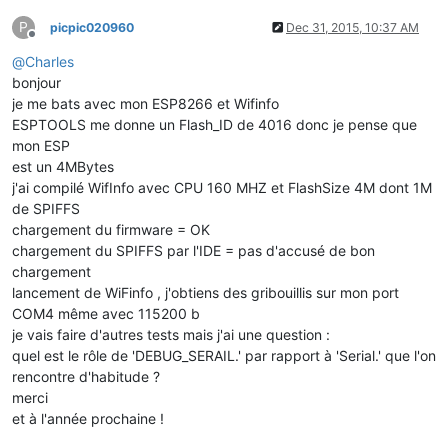
P
picpic020960
Dec 31, 2015, 10:37 AM
Offline
@
Charles
bonjour
je me bats avec mon ESP8266 et Wifinfo
ESPTOOLS me donne un Flash_ID de 4016 donc je pense que
mon ESP
est un 4MBytes
j'ai compilé WifInfo avec CPU 160 MHZ et FlashSize 4M dont 1M
de SPIFFS
chargement du firmware = OK
chargement du SPIFFS par l'IDE = pas d'accusé de bon
chargement
lancement de WiFinfo , j'obtiens des gribouillis sur mon port
COM4 même avec 115200 b
je vais faire d'autres tests mais j'ai une question :
quel est le rôle de 'DEBUG_SERAIL.' par rapport à 'Serial.' que l'on
rencontre d'habitude ?
merci
et à l'année prochaine !