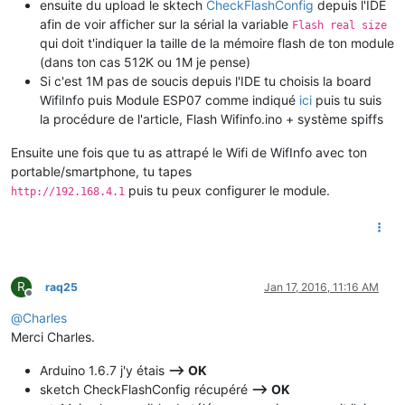
ensuite du upload le sktech
CheckFlashConfig
depuis l'IDE
afin de voir afficher sur la sérial la variable
Flash real size
qui doit t'indiquer la taille de la mémoire flash de ton module
(dans ton cas 512K ou 1M je pense)
Si c'est 1M pas de soucis depuis l'IDE tu choisis la board
WifiInfo puis Module ESP07 comme indiqué
ici
puis tu suis
la procédure de l'article, Flash Wifinfo.ino + système spiffs
Ensuite une fois que tu as attrapé le Wifi de WifInfo avec ton
portable/smartphone, tu tapes
puis tu peux configurer le module.
http://192.168.4.1
R
raq25
Jan 17, 2016, 11:16 AM
Offline
@
Charles
Merci Charles.
Arduino 1.6.7 j'y étais
--> OK
sketch CheckFlashConfig récupéré
--> OK