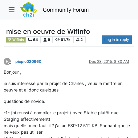
Community Forum
mise en oeuvre de WifInfo
64
9
61.7k
2
Log in to reply
WifInfo
P
picpic020960
Dec 28, 2015, 8:30 AM
Offline
Bonjour ,
je suis interessé par le projet de Charles , veux le mettre en
oeuvre et ai donc quelques
questions de novice.
-1- j'ai réussi à compiler le projet ( avec Stable plutôt que
Staging effectivement)
mais quelle puce faut-il ? j'ai un ESP-12 512 KB. Sachant qhe je
ne veux pas utiliser