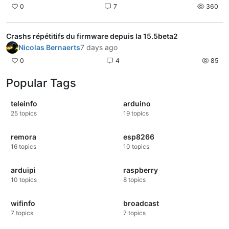
0
7
360
Crashs répétitifs du firmware depuis la 15.5beta2
Nicolas Bernaerts
7 days ago
0
4
85
Popular Tags
teleinfo
arduino
25
topics
19
topics
remora
esp8266
16
topics
10
topics
arduipi
raspberry
10
topics
8
topics
wifinfo
broadcast
7
topics
7
topics