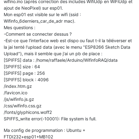
wifino.ino (après correction des includes WifiUdp en WiFiUdp et
ajout de NeoPixel) sur esp01.
Mon esp01 est visible sur le wifi (ssid :
Wifinfo_6derniers_car_de_adr mac).
Mes questions :
-Comment se connecter dessus ?
-Est-ce que l'interface web est dispo ou faut t-il la téléverser et
la jai tenté l'upload data (avec le menu "ESP8266 Sketch Data
Upload"), mais il semble que j'ai un pb de place :
[SPIFFS] data : /home/raffaele/Arduino/WifinfoRAQ/data
[SPIFFS] size : 64
[SPIFFS] page : 256
[SPIFFS] block : 4096
/index.htm.gz
/favicon.ico
/js/wifinfo.js.gz
/css/wifinfo.css.gz
/fonts/glyphicons.woff2
SPIFFS_write error(-10001): File system is full.
Ma config de programmation : Ubuntu +
FTDI232+esp01+MB102