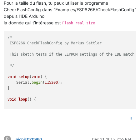
Pour la taille du flash, tu peux utiliser le programme
CheckFlashConfig dans "Examples/ESP8266/CheckFlashConfig"
depuis l'IDE Arduino
la donnée qui t’intéresse est
Flash real size
/* 

 ESP8266 CheckFlashConfig by Markus Sattler

 This sketch tests if the EEPROM settings of the IDE match to
 */
void
setup
(
void
)
{

    Serial.
begin
(
115200
);

}

void
loop
()
{

uint32_t
 realSize = ESP.
getFlashChipRealSize
();

uint32_t
 ideSize = ESP.
getFlashChipSize
();

    FlashMode_t ideMode = ESP.
getFlashChipMode
();

    Serial.
printf
(
"Flash real id:   %08X\n"
, ESP.
getFlashChi
P
    Serial.
printf
(
"Flash real size: %u\n\n"
, realSize);

picpic020960
Dec 31, 2015, 2:55 PM