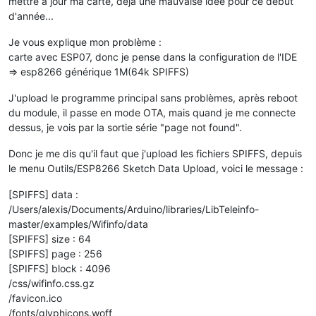
mettre à jour ma carte, déja une mauvaise idée pour ce début
d'année...
Je vous explique mon problème :
carte avec ESP07, donc je pense dans la configuration de l'IDE
=> esp8266 générique 1M(64k SPIFFS)
J'upload le programme principal sans problèmes, après reboot
du module, il passe en mode OTA, mais quand je me connecte
dessus, je vois par la sortie série "page not found".
Donc je me dis qu'il faut que j'upload les fichiers SPIFFS, depuis
le menu Outils/ESP8266 Sketch Data Upload, voici le message :
[SPIFFS] data :
/Users/alexis/Documents/Arduino/libraries/LibTeleinfo-
master/examples/Wifinfo/data
[SPIFFS] size : 64
[SPIFFS] page : 256
[SPIFFS] block : 4096
/css/wifinfo.css.gz
/favicon.ico
/fonts/glyphicons.woff