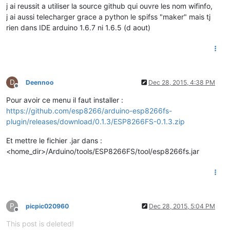
j ai reussit a utiliser la source github qui ouvre les nom wifinfo,
j ai aussi telecharger grace a python le spifss "maker" mais tj
rien dans IDE arduino 1.6.7 ni 1.6.5 (d aout)
D
Deennoo
Dec 28, 2015, 4:38 PM
Offline
Pour avoir ce menu il faut installer :
https://github.com/esp8266/arduino-esp8266fs-
plugin/releases/download/0.1.3/ESP8266FS-0.1.3.zip
Et mettre le fichier .jar dans :
<home_dir>/Arduino/tools/ESP8266FS/tool/esp8266fs.jar
P
picpic020960
Dec 28, 2015, 5:04 PM
Offline
This post is deleted!