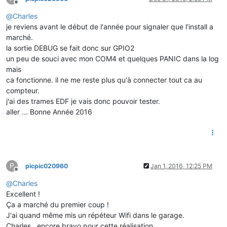
Offline
@
Charles
    Serial.
printf
(
"Flash ide  size: %u\n"
, ideSize);

    Serial.
printf
(
"Flash ide speed: %u\n"
, ESP.
getFlashChipS
je reviens avant le début de l'année pour signaler que l'install a
    Serial.
printf
(
"Flash ide mode:  %s\n"
, (ideMode == FM_QI
marché.
la sortie DEBUG se fait donc sur GPIO2
if
(ideSize != realSize) {

un peu de souci avec mon COM4 et quelques PANIC dans la log
        Serial.
println
(
"Flash Chip configuration wrong!\n"
);

mais
    } 
else
 {

ca fonctionne. il ne me reste plus qu'à connecter tout ca au
        Serial.
println
(
"Flash Chip configuration ok.\n"
);

    }

compteur.
j'ai des trames EDF je vais donc pouvoir tester.
delay
(
5000
);

aller ... Bonne Année 2016
P
picpic020960
Jan 1, 2016, 12:25 PM
Offline
@
Charles
Excellent !
Ça a marché du premier coup !
J'ai quand même mis un répéteur Wifi dans le garage.
Charles , encore bravo pour cette réalisation