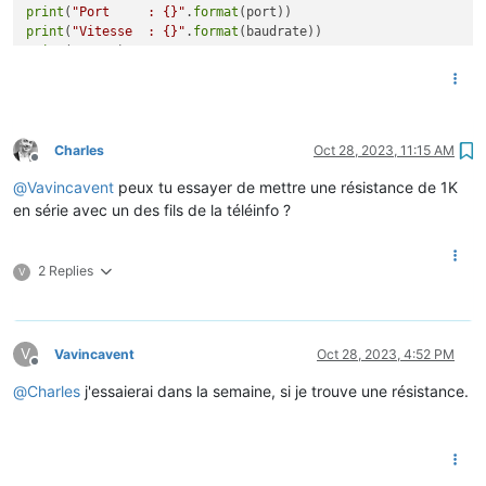
print
(
"Port     : {}"
.
format
PREF	06	E

print
(
"Vitesse  : {}"
.
format
PCOUP	06	_

print
(
"\r\n"
)

SINSTS	00412	M

SMAXSN	E231028084241	00535	:

tinfo = serial.Serial( port=port,

SMAXSN-1	E231027201443	01305	N

                       baudrate=baudrate,

CCASN	E231028090000	00314	9

                       parity=serial.PARITY_EVEN,

CCASN-1	E231028080000	00369	 

                       stopbits=serial.STOPBITS_ONE,

Charles
Oct 28, 2023, 11:15 AM
UMOY1	E231028093000	236	2

Offline
                       bytesize=serial.SEVENBITS)

STGE	003A0001	:

@
Vavincavent
peux tu essayer de mettre une résistance de 1K
while
True
:

en série avec un des fils de la téléinfo ?
    c = tinfo.read(
1
)

2 Replies
V
V
Vavincavent
Oct 28, 2023, 4:52 PM
Offline
@
Charles
j'essaierai dans la semaine, si je trouve une résistance.