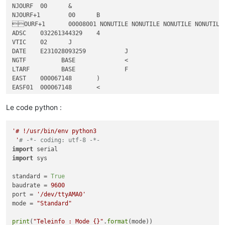
NJOURF	00	&

NJOURF+1	00	B

OURF+1	00008001 NONUTILE NONUTILE NONUTILE NONUTILE NONUTILE NONUTILE NONUTILE NONUTILE NONUTILE NONUTILE	9

ADSC	032261344329	4

VTIC	02	J

DATE	E231028093259		J

NGTF	      BASE      	<

LTARF	      BASE      	F

EAST	000067148	)

EASF01	000067148	<

EASF02	000000000	
#
EASF03	000000000	$

Le code python :
EASF04	000000000	%

EASF05	000000000	&

'# !/usr/bin/env python3

EASF06	000000000	'

 '
# -*- coding: utf-8 -*-
EASF07	000000000	(

import
EASF08	000000000	)

import
 sys

EASF09	000000000	*

EASF10	000000000	
"

standard = 
True
EASD01	000067148	:

baudrate = 
9600
EASD02	000000000	!

port = 
'/dev/ttyAMA0'
EASD03	000000000	"
mode = 
"Standard"
EASD04	000000000	
#
IRMS1	002	0

print
(
"Teleinfo : Mode {}"
.
format
URMS1	236	E
