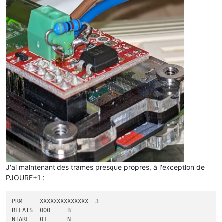
J'ai maintenant des trames presque propres, à l'exception de
PJOURF+1 :
PRM	XXXXXXXXXXXXXX	3

RELAIS	000	B

NTARF	01	N
