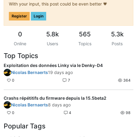
With your input, this post could be even better 💗
Register
Login
0
5.8k
565
5.3k
Online
Users
Topics
Posts
Top Topics
Exploitation des données Linky via le Denky-D4
Nicolas Bernaerts
19 days ago
0
7
364
Crashs répétitifs du firmware depuis la 15.5beta2
Nicolas Bernaerts
8 days ago
0
4
98
Popular Tags