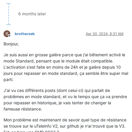
                       baudrate=baudrate,

                       parity=serial.PARITY_EVEN,

                       stopbits=serial.STOPBITS_ONE,

6 months later
                       bytesize=serial.SEVENBITS)

while
True
:

B
# lecture d'une ligne de données
brotherseb
Apr 30, 2024, 8:31 AM
Offline
    line = tinfo.readline()

Bonjour,
    dec = line.decode(
'utf8'
)

print
 (dec, end=
''
Je suis aussi en grosse galère parce que j'ai bêtement activé le
mode Standard, pensant que le module était compatible.
L'activation s'est faite en moins de 24h et je galère depuis 10
jours pour repasser en mode standard, ça semble être super mal
parti.
J'ai vu ces différents posts (dont celui-ci) qui parlait de
problèmes en mode standard, et vu le temps que ça va prendre
pour repasser en historique, je vais tenter de changer la
fameuse résistance.
Mon problème est maintenant de savoir quel type de résistance
se trouve sur le uTeleinfo V2, sur github je n'ai trouvé que la V3.