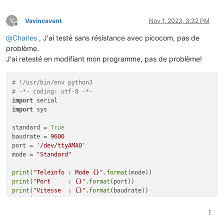
V
Vavincavent
Nov 1, 2023, 3:32 PM
Offline
@
Charles
, J'ai testé sans résistance avec picocom, pas de
problème.
J'ai retesté en modifiant mon programme, pas de problème!
# !/usr/bin/env python3
# -*- coding: utf-8 -*-
import
import
 sys

standard = 
True
baudrate = 
9600
port = 
'/dev/ttyAMA0'
mode = 
"Standard"
print
(
"Teleinfo : Mode {}"
.
format
print
(
"Port     : {}"
.
format
print
(
"Vitesse  : {}"
.
format
print
(
"\r\n"
)

tinfo = serial.Serial( port=port,
