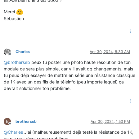
Est-ce bien une SMD 0603 ?
Merci
Sébastien
Charles
Apr 30, 2024, 8:33 AM
Offline
@
brotherseb
peux tu poster une photo haute résolution de ton
module ce sera plus simple, car y il avait qq changements, mais
tu peux déja essayer de mettre en série une résistance classique
de 1K avec un des fils de la téléinfo (peu importe lequel) ça
devrait solutionner ton problème.
B
brotherseb
Apr 30, 2024, 1:53 PM
Offline
@
Charles
J'ai (malheureusement) déjà testé la résistance de 1K,
ça n'a pas résolu mon problème.