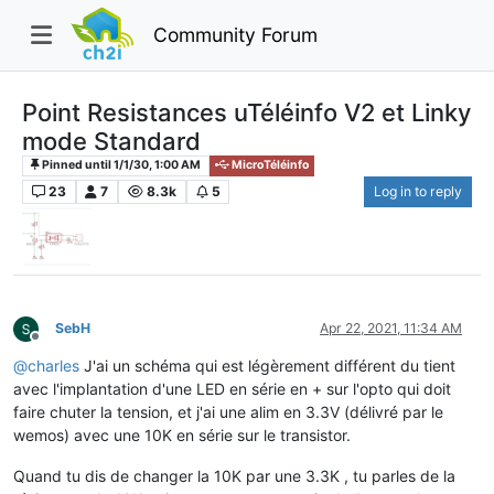
Community Forum
Point Resistances uTéléinfo V2 et Linky
mode Standard
Pinned until 1/1/30, 1:00 AM
MicroTéléinfo
23
7
8.3k
5
Log in to reply
SebH
Apr 22, 2021, 11:34 AM
Offline
@
charles
J'ai un schéma qui est légèrement différent du tient
avec l'implantation d'une LED en série en + sur l'opto qui doit
faire chuter la tension, et j'ai une alim en 3.3V (délivré par le
wemos) avec une 10K en série sur le transistor.
Quand tu dis de changer la 10K par une 3.3K , tu parles de la