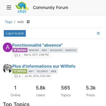
Community Forum
Tags
web
Log in to post
Fonctionnalité "absence"
A
Remora
REMORA
WEB
VACANCES
ABSENCE
Mar 8, 2017, 2:58 PM
2
Plus d'informations sur WifInfo
WifInfo
WIFI
TELEINFO
WEB
Jul 30, 2015, 9:53 AM
4
1
5.8k
565
5.3k
Online
Users
Topics
Posts
Top Topics