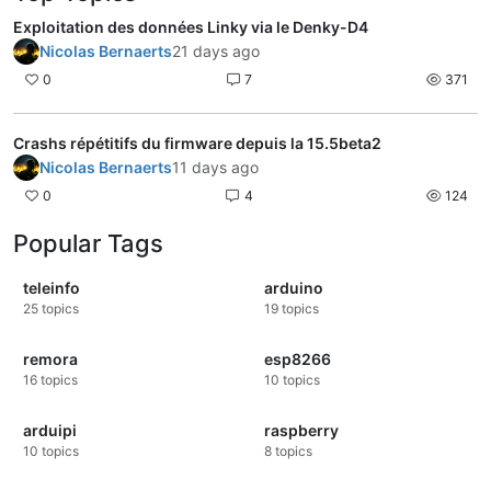
Exploitation des données Linky via le Denky-D4
Nicolas Bernaerts
21 days ago
0
7
371
Crashs répétitifs du firmware depuis la 15.5beta2
Nicolas Bernaerts
11 days ago
0
4
124
Popular Tags
teleinfo
arduino
25
topics
19
topics
remora
esp8266
16
topics
10
topics
arduipi
raspberry
10
topics
8
topics